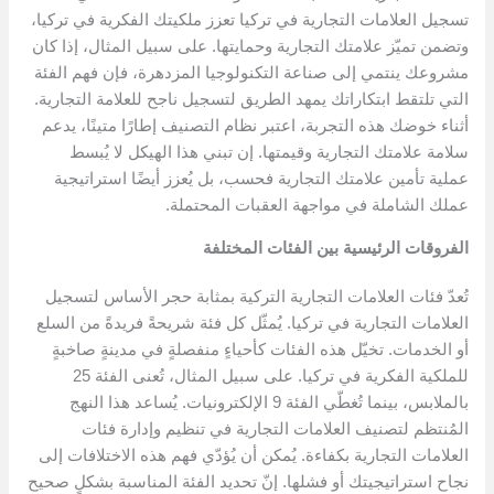
تسجيل العلامات التجارية في تركيا تعزز ملكيتك الفكرية في تركيا،
وتضمن تميّز علامتك التجارية وحمايتها. على سبيل المثال، إذا كان
مشروعك ينتمي إلى صناعة التكنولوجيا المزدهرة، فإن فهم الفئة
التي تلتقط ابتكاراتك يمهد الطريق لتسجيل ناجح للعلامة التجارية.
أثناء خوضك هذه التجربة، اعتبر نظام التصنيف إطارًا متينًا، يدعم
سلامة علامتك التجارية وقيمتها. إن تبني هذا الهيكل لا يُبسط
عملية تأمين علامتك التجارية فحسب، بل يُعزز أيضًا استراتيجية
عملك الشاملة في مواجهة العقبات المحتملة.
الفروقات الرئيسية بين الفئات المختلفة
تُعدّ فئات العلامات التجارية التركية بمثابة حجر الأساس لتسجيل
العلامات التجارية في تركيا. يُمثّل كل فئة شريحةً فريدةً من السلع
أو الخدمات. تخيّل هذه الفئات كأحياءٍ منفصلةٍ في مدينةٍ صاخبةٍ
للملكية الفكرية في تركيا. على سبيل المثال، تُعنى الفئة 25
بالملابس، بينما تُغطّي الفئة 9 الإلكترونيات. يُساعد هذا النهج
المُنتظم لتصنيف العلامات التجارية في تنظيم وإدارة فئات
العلامات التجارية بكفاءة. يُمكن أن يُؤدّي فهم هذه الاختلافات إلى
نجاح استراتيجيتك أو فشلها. إنّ تحديد الفئة المناسبة بشكلٍ صحيح