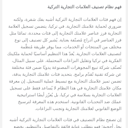
فهم نظام تصنيف العلامات التجارية التركية
إن فهم فئات العلامات التجارية التركية أشبه بفك شفرة، ولكنه
ضروري لحماية علامتك التجارية. في تركيا، يتضمن تسجيل العلامة
التجارية فرز عناصر علامتك التجارية إلى فئات محددة، تمامًا مثل
فرز العناصر في أدراج مُصنّفة بعناية. يُشير كل تصنيف إلى نوع
مختلف من المنتجات أو الخدمات، مما يوفر طريقة مُنظّمة
لتصنيف العلامات التجارية. يُعدّ هذا التنظيم أساسيًا لحماية ملكيتك
الفكرية في تركيا وتقليل النزاعات المحتملة. على سبيل المثال،
تُصنّف شركة تبيع المجوهرات المصنوعة يدويًا ضمن فئة مختلفة
عن شركة تقنية تُقدّم برامج. بتحديد فئات علامتك التجارية بدقة،
تضمن تميز علامتك التجارية مع تبسيط عملية التسجيل. إن معرفة
مكان علامتك التجارية في هذا النظام لا يُساعد فقط على تسجيل
العلامات التجارية بسلاسة في تركيا، بل يُعزّز أيضًا استراتيجية
عملك ضد التحديات القانونية. استخدم هذه المعرفة لترسيخ
الوضع القانوني لعلامتك التجارية وتجنب النزاعات.
إن تصفح نظام التصنيف في فئات العلامات التجارية التركية أشبه
بحل أحجية؛ فهو يتطلب عناية فائقة بالتفاصيل والتنظيم. يخضع