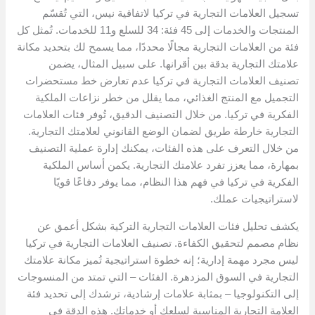
تسجيل العلامات التجارية في تركيا لاتفاقية نيس، التي تُقسّم
المنتجات والخدمات إلى 45 فئة: 34 للسلع و11 للخدمات. تُمثل كل
فئة من العلامات التجارية مجالًا محددًا، مما يسمح لك بتحديد مكانة
علامتك التجارية بدقة بين أقرانها. على سبيل المثال، يضمن
تصنيف العلامات التجارية في تركيا عدم تعارض خط مستحضرات
التجميل مع المنتج الغذائي، مما يقلل من خطر نزاعات الملكية
الفكرية في تركيا. من خلال التصنيف الدقيق، تُوفر فئات العلامات
التجارية خارطة طريق لضمان الوضع القانوني لعلامتك التجارية.
من خلال التعرف على هذه الفئات، يمكنك إدارة عملية التصنيف
بمهارة، مما يعزز تفرد علامتك التجارية. يكمن أساس الملكية
الفكرية في تركيا في فهم هذا النظام، مما يوفر دفاعًا قويًا
لاستراتيجيات عملك.
يكشف تحليل فئات العلامات التجارية التركية بشكل أعمق عن
نظام مصمم لتحقيق الكفاءة. تصنيف العلامات التجارية في تركيا
ليس مجرد مهمة إدارية؛ إنه خطوة استراتيجية تُميز مكانة علامتك
التجارية في السوق المزدهرة. الفئات – التي تمتد من المنسوجات
إلى التكنولوجيا – بمثابة علامات إرشادية، ترشدك إلى تحديد فئة
العلامة التجارية المناسبة لسلعك أو خدماتك. هذه الدقة في