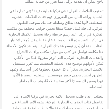
ناجح يمكن أن تقدمه تركيا، مما يعزز من حماية عملك.
تصنيف العلامات التجارية في تركيا عملية دقيقة تُؤتي ثمارها في
الحماية وراحة البال. من الضروري فهم فئات العلامات التجارية
المختلفة، لأنها تُحدد نطاق وسلطة حمايتك بموجب القانون
التركي. كل فئة تُمثل حصنًا منيعًا يحمي جوانب مختلفة من ملكيتك
الفكرية في تركيا. عند رسم خريطة رحلة تسجيل علامتك التجارية
في تركيا، اعتبر هذه الفئات بمثابة خارطة طريقك. يُمكن لاختيار
الفئات بدقة أن يُعزز توسع علامتك التجارية، بينما قد تكون الأخطاء
هنا مكلفة. تواصل عن كثب مع موارد مكتب براءات الاختراع
والعلامات التجارية التركي، التي تُوفر مخزونًا غنيًا من الأفكار.
يُمكن لأدواتهم توضيح هذه العملية المعقدة، مما يُعزز مستقبل
علامتك التجارية. تذكر أن كل خطوة تخطوها تُعزز أساسك وتُمهد
الطريق لحصن يحمي جوهر مؤسستك. استخدم البصيرة الآن،
فهذا يضمن لك مسارًا أكثر سلاسة لاحقًا، وتجنب المخاطر
المحتملة.
يتطلب إعداد طلب تسجيل علامة تجارية في تركيا الانتباه إلى
تفاصيل فئات العلامات التجارية التركية. يشبه الأمر الشراع في
مسارٍ مُحدد – ارسم مسارك بدقة وإلا خاطر بالوقوع في دوامة