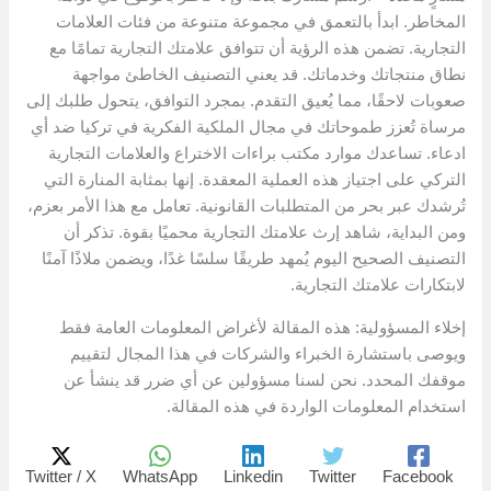
المخاطر. ابدأ بالتعمق في مجموعة متنوعة من فئات العلامات
التجارية. تضمن هذه الرؤية أن تتوافق علامتك التجارية تمامًا مع
نطاق منتجاتك وخدماتك. قد يعني التصنيف الخاطئ مواجهة
صعوبات لاحقًا، مما يُعيق التقدم. بمجرد التوافق، يتحول طلبك إلى
مرساة تُعزز طموحاتك في مجال الملكية الفكرية في تركيا ضد أي
ادعاء. تساعدك موارد مكتب براءات الاختراع والعلامات التجارية
التركي على اجتياز هذه العملية المعقدة. إنها بمثابة المنارة التي
تُرشدك عبر بحر من المتطلبات القانونية. تعامل مع هذا الأمر بعزم،
ومن البداية، شاهد إرث علامتك التجارية محميًا بقوة. تذكر أن
التصنيف الصحيح اليوم يُمهد طريقًا سلسًا غدًا، ويضمن ملاذًا آمنًا
لابتكارات علامتك التجارية.
إخلاء المسؤولية: هذه المقالة لأغراض المعلومات العامة فقط
ويوصى باستشارة الخبراء والشركات في هذا المجال لتقييم
موقفك المحدد. نحن لسنا مسؤولين عن أي ضرر قد ينشأ عن
استخدام المعلومات الواردة في هذه المقالة.
Twitter / X
WhatsApp
Linkedin
Twitter
Facebook