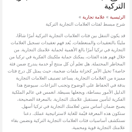
التركية
الرئيسية
علامة تجارية
شرح مبسط لفئات العلامات التجارية التركية
قد يكون التنقل بين فئات العلامات التجارية التركية أمرًا شاقًا،
مليئًا بالتعقيدات والمنعطفات. يُعد فهم تعقيدات تسجيل العلامات
التجارية في تركيا أمرًا بالغ الأهمية لحماية علامتك التجارية. من
خلال فهم هذه الفئات، يمكنك حماية ملكيتك الفكرية في تركيا من
المخاطر المحتملة. هل تعلم أن كل منتج أو خدمة يندرج ضمن فئة
خاصة؟ تخيل الأمر كخزانة ملفات ضخمة، حيث يمثل كل درج فئات
مميزة من العلامات التجارية. يساعد تصنيف العلامات التجارية
بدقة في الحفاظ على الوضوح وتجنب النزاعات. سيوضح هذا
الدليل الأمور ببساطة، ويجعلها بسيطة. انغمس في عالم الملكية
الفكرية لتأمين مستقبل علامتك التجارية. بالمعرفة الصحيحة،
يصبح ضمان أساس متين لعلامتك التجارية في تركيا أسهل.
ستكون هذه المعرفة قيّمة للغاية لاستراتيجية عملك. دعنا
نستكشف أساسيات فئات العلامات التجارية التركية ونضمن بقاء
علامتك التجارية قوية ومحمية.