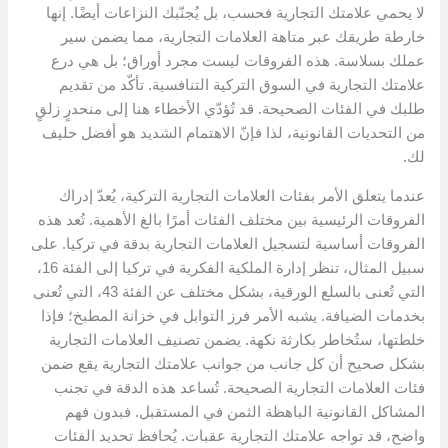
لا يحمي علامتك التجارية فحسب، بل يُجنّبك النزاعات أيضًا. إنها
خارطة طريقك عبر متاهة العلامات التجارية، مما يضمن سير
عملك بسلاسة. هذه الفروقات ليست مجرد أوراق؛ بل هي درع
علامتك التجارية في السوق التركية التنافسية. تأكّد من تقديم
طلبك في الفئات الصحيحة. قد تُؤدّي الأخطاء هنا إلى منحدرٍ زلقٍ
من التحديات القانونية، لذا فإنّ الاهتمام الشديد هو أفضل حليف
لك.
عندما يتعلق الأمر بفئات العلامات التجارية التركية، يُعدّ إدراك
الفروقات الرئيسية بين مختلف الفئات أمرًا بالغ الأهمية. تُعد هذه
الفروقات أساسية لتسجيل العلامات التجارية بدقة في تركيا. على
سبيل المثال، تنظر إدارة الملكية الفكرية في تركيا إلى الفئة 16،
التي تُعنى بالسلع الورقية، بشكل مختلف عن الفئة 43، التي تُعنى
بخدمات الضيافة. يشبه الأمر فرز التوابل في خزانة المطبخ؛ فإذا
خلطتها، ستُخاطر بكارثة نكهة. يضمن تصنيف العلامات التجارية
بشكل صحيح أن كل جانب من جوانب علامتك التجارية يقع ضمن
فئات العلامات التجارية الصحيحة. تُساعد هذه الدقة في تجنب
المشاكل القانونية الباهظة الثمن في المستقبل. فبدون فهم
واضح، قد تواجه علامتك التجارية عقبات. يُحافظ تحديد الفئات