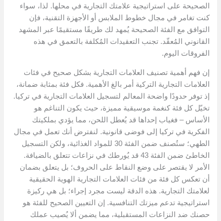
الصحيحة على استراتيجية علامتك التجارية في محلها. لذا، سواء
كنت تغامر في مجال خطوط الملابس أو الأجهزة التقنية، فإن
التوافق مع الفئة الصحيحة يُمهد لك طريقًا مستقيمًا عبر المشهد
القانوني المُعقّد. تجنب التعقيدات المُكلفة بالتعمق في هذه
الفروقات اليوم.
إن فهم أهمية تصنيف العلامات التجارية بشكل صحيح في فئات
العلامات التجارية التركية أمر بالغ الأهمية. فكل فئة بمثابة ضمانة،
إذ توفر حدودًا واضحة المعالم لتسجيل العلامات التجارية في تركيا.
تخيّل كل فئة كنغمة موسيقية مميزة، حيث يكون التناغم هو
الأساس – فغياب إحداها قد يُعطل اللحن، مما يؤدي بملكيتك
الفكرية في تركيا إلى فوضى قانونية. لنفترض أنك تعمل في مجال
الطهي؛ ستُصنف ضمن الفئة 30 للمواد الغذائية، ولكن التسجيل
الخاطئ ضمن الفئة 43 قد يُورطك في نزاعات تتعلق بالضيافة.
الأمر لا يقتصر على وضع النقاط على الحروف؛ بل يتعلق بضمان
أن تعكس كل فئة من فئات العلامات التجارية الهوية الحقيقية
لعلامتك التجارية. هذه الدقة ليست مجرد إجراء؛ بل هي ركيزة
استراتيجية تدعم ميزتك التنافسية. إن التعيين الصحيح للفئة هو
حصنك ضد النزاعات المستقبلية، مما يضمن ألا يُصيب عملك