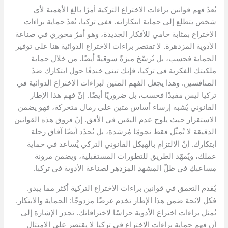
يُعدّ فهم قوانين براءات الاختراع التركية أمرًا بالغ الأهمية لأي
شخص يتطلع إلى حماية ابتكاراته. ففي تركيا، تُعدّ حماية براءات
الاختراع بمثابة حامي للأفكار الجديدة، وهو أمرٌ محوري في صناعة
الأدوية المزدهرة. لا تقتصر براءات الاختراع الدوائية هنا على توفير
الحماية فحسب، بل تُرسّخ ميزةً سوقيةً أيضًا. من خلال حماية
ملكيتك الفكرية في تركيا، فإنك تبني خندقًا حول ابتكارك ضدّ
المنافسين. وهذا يجعل الفهم المتين لبراءات الاختراع الدوائية في
تركيا ليس مفيدًا فحسب، بل ضروريًا أيضًا. إنّ فهم هذا الإطار
القانوني يُشبه إرساء أساس متين على رمال متحركة، فهو يضمن
الاستقرار حيث يلوح عدم اليقين في الأفق. إنّ فروق هذه القوانين
الدقيقة لا تُمثّل فقط نجومًا مُرشدة، بل تُحدّد أيضًا آفاق رحلة
ابتكارك. إنّ الالتزام بالهيكل القانوني التركي يُساعد في حماية
عملك، ويُمهّد الطريق للتطورات المستقبلية، ويضمن مرونة
مساعيك في ظلّ المشهد المزدهر لصناعة الأدوية في تركيا.
يُقدم التعمق في قوانين براءات الاختراع التركية أكثر مما يبدو.
فكل لائحة ضمن هذا الإطار تخدم غرضًا مزدوجًا: الحماية والابتكار.
تُمثل براءات اختراع الأدوية حراسًا لاختراقاتك. تجدر الإشارة إلى
أن فهم حماية براءات الاختراع في تركيا لا يقتصر على الامتثال