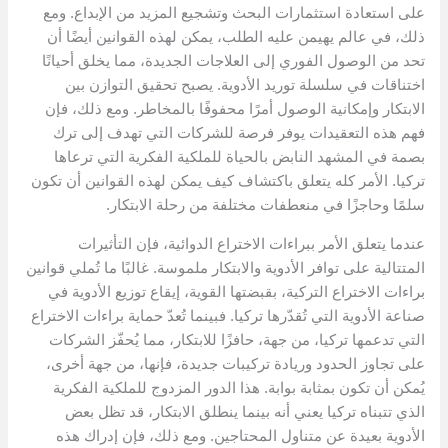
على استعادة استثمارات البحث وتشجيع المزيد من الإبداع. ومع
ذلك، في عالم يهيمن عليه الطلب، يمكن لهذه القوانين أيضًا أن
تحد من الوصول الفوري إلى العلاجات الجديدة، مما يخلق أحيانًا
اختناقات في سلسلة توريد الأدوية. يصبح تحقيق التوازن بين
الابتكار وإمكانية الوصول أمرًا محفوفًا بالمخاطر. ومع ذلك، فإن
فهم هذه التعقيدات يوفر فرصة للشركات التي تهدف إلى ترك
بصمة في المشهد النابض بالحياة للملكية الفكرية التي ترعاها
تركيا. الأمر كله يتعلق باكتشاف كيف يمكن لهذه القوانين أن تكون
سلمًا وحاجزًا في منعطفات مختلفة من رحلة الابتكار.
عندما يتعلق الأمر ببراءات الاختراع الدوائية، فإن التأثيرات
المتتالية على توافر الأدوية والابتكار ملموسة. غالبًا ما تُملي قوانين
براءات الاختراع التركية، بقبضتها القوية، إيقاع توزيع الأدوية في
صناعة الأدوية التي تُقدّرها تركيا. فبينما تُعدّ حماية براءات الاختراع
التي تدعمها تركيا، من جهة، حافزًا للابتكار، مما يُحفّز الشركات
على تجاوز الحدود وريادة تركيبات جديدة، فإنها، من جهة أخرى،
يُمكن أن تكون بمثابة بوابة. هذا الدور المزدوج للملكية الفكرية
الذي تتبناه تركيا يعني أنه بينما ينطلق الابتكار، قد تظل بعض
الأدوية بعيدة عن متناول المحتاجين. ومع ذلك، فإن إدراك هذه