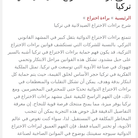
تركيا
الرئيسية
براءة اختراع
شرح براءات الاختراع الصيدلانية في تركيا
تتمتع براءات الاختراع الدوائية بثقل كبير في المشهد القانوني
التركي. بالنسبة للشركات التي تستكشف قوانين براءات الاختراع
التركية، قد يكون فهم حماية براءات الاختراع في تركيا أشبه بالسير
على حبل مشدود. تشكل هذه القوانين مراحل الابتكار وتحمي
جهودك في صناعة الأدوية التي توسعت في تركيا. تمثل الملكية
الفكرية في تركيا حجر الأساس لخلق القيمة، حيث يتم حماية كل
ابتكار بدقة وهدف. يمكن أن تشكل التقلبات والمنعطفات في
براءات الاختراع الدوائية تحديًا حتى للمحترفين المخضرمين. ومع
ذلك، فإن الفهم الراسخ لكيفية عمل مشهد براءات الاختراع في
تركيا يوفر ميزة، مما يمنح منتجك فرصة قوية للنجاح. إن معرفة
التفاصيل الدقيقة قبل خوض هذه التجربة يمكن أن تتجنب
المخاطر المكلفة في المستقبل. لذا، سواء كنت تغوص في عالم
الأدوية، أو تختبر المياه فقط، فإن الفهم العميق لبراءات الاختراع
الدوائية سيوجه سفينتك بوضوح في الموانئ الصاخبة لصناعة