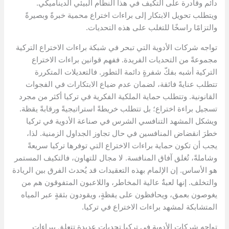
دائم وقادرة على التكيف في هذا النظام البيئي الديناميكي.
ويتطلب تحويل الابتكار إلى براءات اختراع محمية خبرةً وبصيرةً
والتزامًا راسخًا للتغلب على هذه التحديات.
تواجه شركات الأدوية التي تبحر في شبكة براءات الاختراع التركية
مجموعةً من التحديات الفريدة. ففهم قوانين براءات الاختراع
التركية أشبه بفكّ شفرةٍ دائمة التطور. فالتعديلات المتكررة
تتطلب عنايةً فائقة، لضمان عدم ضياع الابتكارات في الفجوات
القانونية. وتتطلب حماية الملكية الفكرية في تركيا أكثر من مجرد
تسجيل براءة اختراع؛ بل تتطلب خريطةً استراتيجيةً ورقابةً يقظة.
ويشكل المشهد التنافسي الشرس في صناعة الأدوية في تركيا
خطرَ انقضاض المنافسين في حال تجاوز الجداول الزمنية. لذا،
يجب أن تكون حماية براءات الاختراع التي توفرها تركيا سريعةً
وشاملةً، تُغلق آفاق المنافسة. لا مجال للتهاون، فالتكيف المستمر
هو الأساس. إن الإلمام بهذه التعقيدات قد يُحدث الفرق بين الريادة
والتخلف. إنها لعبةٌ عالية المخاطر، واللاعبون المتفوقون هم من
يغوصون بعمق، ويحافظون على يقظةٍ، ويقودون بثقةٍ عبر المياه
المتشابكة لمشهد براءات الاختراع في تركيا.
تواجه شركات الأدوية في تركيا تحديات عديدة تتعلق ببراءات