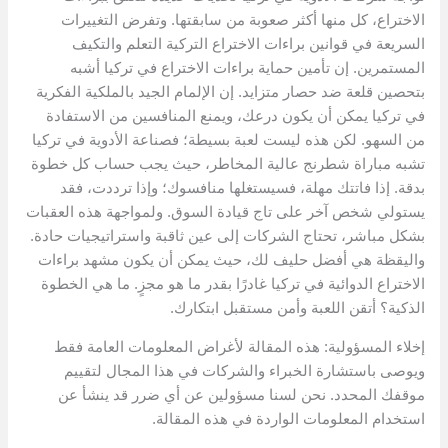
الاختراع، كل منها أكثر صعوبة من سابقتها. وتفرض التغييرات
السريعة في قوانين براءات الاختراع التركية التعلم والتكيف
المستمرين. إن تأمين حماية براءات الاختراع في تركيا أشبه
بتحصين قلعة ضد حصار متزايد. إن الإلمام الجيد بالملكية الفكرية
في تركيا يمكن أن يكون درعك، ويمنع المنافسين من الاستفادة
من السهو. لكن هذه ليست لعبة بسيطة؛ فصناعة الأدوية في تركيا
تشبه مباراة شطرنج عالية المخاطر، حيث يجب حساب كل خطوة
بدقة. إذا فاتتك مهلة، فسيستغلها منافسوك؛ وإذا ترددت، فقد
يستولي شخص آخر على تاج قيادة السوق. ولمواجهة هذه العقبات
بشكل مباشر، تحتاج الشركات إلى عين ثاقبة واستراتيجيات حادة.
واليقظة هي أفضل حليف لك، حيث يمكن أن يكون مشهد براءات
الاختراع الدوائية في تركيا غادرًا بقدر ما هو مجزٍ. ما هي الخطوة
الذكية؟ أتقن اللعبة وأمن مستقبل ابتكارك.
إخلاء المسؤولية: هذه المقالة لأغراض المعلومات العامة فقط
ويوصى باستشارة الخبراء والشركات في هذا المجال لتقييم
موقفك المحدد. نحن لسنا مسؤولين عن أي ضرر قد ينشأ عن
استخدام المعلومات الواردة في هذه المقالة.