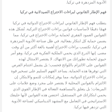
الأدوية المزدهرة في تركيا.
فهم الإطار القانوني لبراءات الاختراع الصيدلانية في تركيا
يتطلب فهم الإطار القانوني لبراءات الاختراع الدوائية في تركيا
فهمًا دقيقًا لأساسيات قوانين براءات الاختراع التركية. تُشكل هذه
القوانين العمود الفقري لحماية براءات الاختراع في تركيا، مما
يضمن حماية كل ابتكار بفعالية. في ظل صناعة الأدوية المزدهرة
في تركيا، تكتسب براءات الاختراع أهمية بالغة أكثر من أي وقت
مضى. إنها الدرع الذي يحمي الملكية الفكرية في تركيا، وهو أمر
حيوي لحماية تطوراتك من الانتهاك. لا يقتصر الامتثال لهذه
القوانين على الالتزام باللوائح فحسب؛ بل يشمل اغتنام الفرص
التي توفرها هذه الحماية. يساعد الفهم السليم على تسخير قوة
براءات الاختراع الدوائية، مما يوفر إمكانات للنمو والابتكار. إن
الالتزام بالقوانين المحلية لا يقتصر على مجرد وضع علامات على
المربعات؛ بل يتعلق بالمساهمة الفعالة في الإطار القوي الذي
يحمي ابتكاراتك في المستقبل. احتضن هذه القوانين لأنها حليفك
الاستراتيجي في التعامل مع المشهد الديناميكي لصناعة الأدوية
التي تزدهر فيها تركيا.