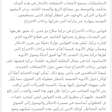
الديناميكيات يسمح لأصحاب المصلحة بالإبحار في هذه المياه
بحكمة، والتوسط بين مصالح الربح والصحة العامة. يزخر المشهد
الدوائي التركي بالوعود، في انتظار أولئك الذين يستطيعون
التوجيه بمهارة عبر تياراته التي تحركها براءات الاختراع.
قوانين براءات الاختراع في تركيا سلاح ذو حدين، إذ تشق طريقها
عبر التحديات وتطرح تحدياتها الخاصة. في قطاع الأدوية الذي
تُقدّره تركيا، تُملي هذه القوانين توازنًا دقيقًا بين تعزيز الابتكار
وضمان توافر الأدوية. فبينما تُغذّي حماية براءات الاختراع التي
تُقرّها تركيا محرك التقدم، إلا أنها تُعيق أحيانًا وصول الأدوية
الأساسية. أما في مجال الملكية الفكرية، فتُشدّد تركيا قبضتها على
قوانين براءات الاختراع لبناء حصنٍ حول الاكتشافات الجديدة،
مُبقيةً المنافسين في مأمن. ومع ذلك، يُمكن لهذه الحماية أيضًا أن
تُؤخّر دخول الأدوية الجنيسة بأسعار معقولة إلى السوق، مما يُؤثّر
على سهولة الوصول إليها يوميًا. بالنسبة للشركات التي تُراقب
بحر الأدوية الصاخب في تركيا، فإن فهم هذا الشد والجذب أمرٌ بالغ
الأهمية. عليهم أن ينظروا إلى هذه القوانين ليس كمجرد عقبات،
بل كخطواتٍ أساسية في مسيرة الابتكار والوصول إلى السوق
عالية المخاطر. أولئك الذين يُدركون هذه المسيرة يُمكنهم وضع