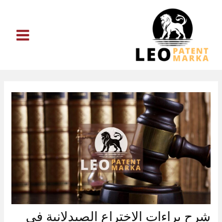
خطي
لى
لمحتوى
شرح براءات الاختراع الصيدلانية في