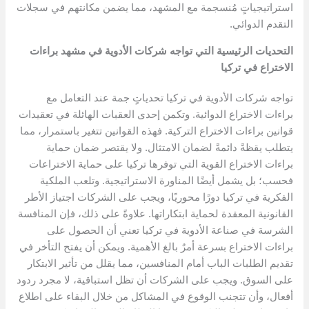
استراتيجياتٍ مُنسجمة مع المشهد، مما يضمن مكانتهم في سجلات
التقدم الدوائي.
التحديات الرئيسية التي تواجه شركات الأدوية في مشهد براءات
الاختراع في تركيا
تواجه شركات الأدوية في تركيا تحدياتٍ جمة عند التعامل مع
براءات الاختراع الدوائية. وتكمن إحدى العقبات الهائلة في تعقيدات
قوانين براءات الاختراع التركية. فهذه القوانين تتغير باستمرار، مما
يتطلب يقظةً دائمةً لضمان الامتثال. ولا يقتصر ضمان حماية
براءات الاختراع القوية التي توفرها تركيا على حماية الاختراعات
فحسب؛ بل يشمل أيضًا المناورة الاستراتيجية. وتلعب الملكية
الفكرية في تركيا دورًا محوريًا، ويجب على الشركات اجتياز الأطر
القانونية المعقدة لحماية ابتكاراتها. علاوةً على ذلك، فإن المنافسة
الشرسة في صناعة الأدوية في تركيا تعني أن الحصول على
براءات الاختراع بسرعة أمرٌ بالغ الأهمية. ويمكن أن يفتح التأخر في
تقديم الطلبات الباب أمام المنافسين، مما يقلل من تأثير الابتكار
على السوق. ويجب على الشركات أن تظل استباقية، لا مجرد ردود
أفعال، وأن تتجنب الوقوع في المشاكل من خلال البقاء على اطلاع