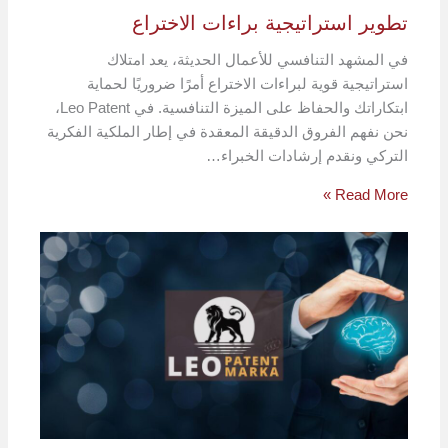
تطوير استراتيجية براءات الاختراع
في المشهد التنافسي للأعمال الحديثة، يعد امتلاك
استراتيجية قوية لبراءات الاختراع أمرًا ضروريًا لحماية
ابتكاراتك والحفاظ على الميزة التنافسية. في Leo Patent،
نحن نفهم الفروق الدقيقة المعقدة في إطار الملكية الفكرية
التركي ونقدم إرشادات الخبراء…
Read More »