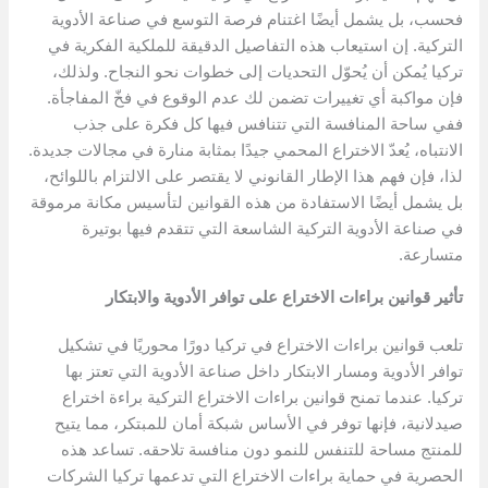
فحسب، بل يشمل أيضًا اغتنام فرصة التوسع في صناعة الأدوية
التركية. إن استيعاب هذه التفاصيل الدقيقة للملكية الفكرية في
تركيا يُمكن أن يُحوّل التحديات إلى خطوات نحو النجاح. ولذلك،
فإن مواكبة أي تغييرات تضمن لك عدم الوقوع في فخّ المفاجأة.
ففي ساحة المنافسة التي تتنافس فيها كل فكرة على جذب
الانتباه، يُعدّ الاختراع المحمي جيدًا بمثابة منارة في مجالات جديدة.
لذا، فإن فهم هذا الإطار القانوني لا يقتصر على الالتزام باللوائح،
بل يشمل أيضًا الاستفادة من هذه القوانين لتأسيس مكانة مرموقة
في صناعة الأدوية التركية الشاسعة التي تتقدم فيها بوتيرة
متسارعة.
تأثير قوانين براءات الاختراع على توافر الأدوية والابتكار
تلعب قوانين براءات الاختراع في تركيا دورًا محوريًا في تشكيل
توافر الأدوية ومسار الابتكار داخل صناعة الأدوية التي تعتز بها
تركيا. عندما تمنح قوانين براءات الاختراع التركية براءة اختراع
صيدلانية، فإنها توفر في الأساس شبكة أمان للمبتكر، مما يتيح
للمنتج مساحة للتنفس للنمو دون منافسة تلاحقه. تساعد هذه
الحصرية في حماية براءات الاختراع التي تدعمها تركيا الشركات