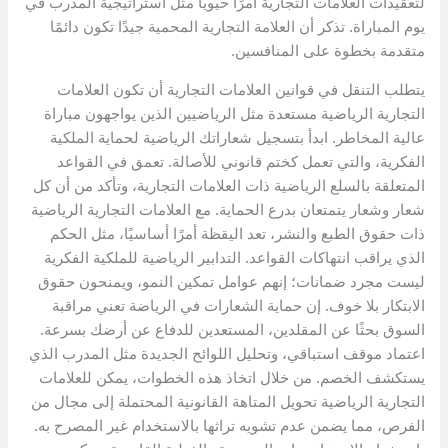
لتعقيدات العلامات التجارية أمرًا حيويًا مثل استراتيجية المدرب في
يوم المباراة. تذكر أن العلامة التجارية المحمية جيدًا تكون دائمًا
متقدمة بخطوة على المنافسين.
يتطلب التنقل في قوانين العلامات التجارية أن تكون العلامات
التجارية الرياضية مستعدة مثل الرياضيين الذين يواجهون مباراة
عالية المخاطر. ابدأ بتسجيل شعاراتك الرياضية لحماية الملكية
الفكرية، والتي تعمل كختم قانوني للأصالة. تعمق في القواعد
المتعلقة بالسلع الرياضية ذات العلامات التجارية، وتأكد من أن كل
شعار وشعار يتمتعان بدرع الحماية. مع العلامات التجارية الرياضية
ذات حقوق الطبع والنشر، تعد اليقظة أمرًا أساسيًا، مثل الحكم
الذي يراقب انتهاكات القواعد. التدابير الرياضية للملكية الفكرية
ليست مجرد ضمانات؛ إنهم عوامل تمكين النمو، ويمنحون حقوق
الابتكار بلا خوف. إن حماية الشعارات في الرياضة تعني مراقبة
السوق بحثًا عن المقلدين، المستعدين للدفاع عن أرضك بسرعة.
اعتماد موقف استباقي، وتحليل اللوائح الجديدة مثل المدرب الذي
يستكشف الخصم. من خلال اتخاذ هذه الخطوات، يمكن للعلامات
التجارية الرياضية تحويل المتاهة القانونية المحتملة إلى مجال من
الفرص، مما يضمن عدم تشويه تراثها بالاستخدام غير المصرح به.