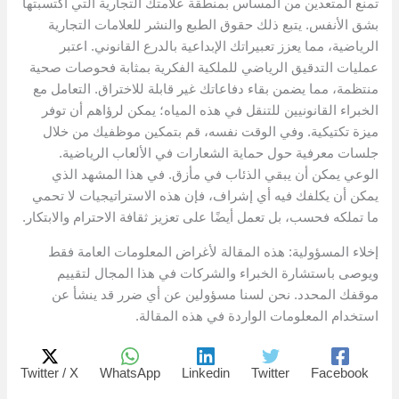
تمنع المتعدين من المساس بمنطقة علامتك التجارية التي اكتسبتها
بشق الأنفس. يتبع ذلك حقوق الطبع والنشر للعلامات التجارية
الرياضية، مما يعزز تعبيراتك الإبداعية بالدرع القانوني. اعتبر
عمليات التدقيق الرياضي للملكية الفكرية بمثابة فحوصات صحية
منتظمة، مما يضمن بقاء دفاعاتك غير قابلة للاختراق. التعامل مع
الخبراء القانونيين للتنقل في هذه المياه؛ يمكن لرؤاهم أن توفر
ميزة تكتيكية. وفي الوقت نفسه، قم بتمكين موظفيك من خلال
جلسات معرفية حول حماية الشعارات في الألعاب الرياضية.
الوعي يمكن أن يبقي الذئاب في مأزق. في هذا المشهد الذي
يمكن أن يكلفك فيه أي إشراف، فإن هذه الاستراتيجيات لا تحمي
ما تملكه فحسب، بل تعمل أيضًا على تعزيز ثقافة الاحترام والابتكار.
إخلاء المسؤولية: هذه المقالة لأغراض المعلومات العامة فقط
ويوصى باستشارة الخبراء والشركات في هذا المجال لتقييم
موقفك المحدد. نحن لسنا مسؤولين عن أي ضرر قد ينشأ عن
استخدام المعلومات الواردة في هذه المقالة.
Twitter / X
WhatsApp
Linkedin
Twitter
Facebook