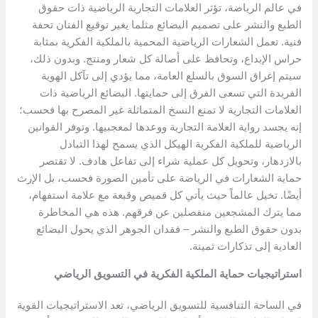
في عالم الرياضة، تؤثر العلامات التجارية الرياضية ذات حقوق
الطبع والنشر على تصميم البضائع مثلما يغير توقيع الفنان تحفة
فنية. تعمل الشعارات الرياضية المحمية بالملكية الفكرية بمثابة
حراس الإبداع، وتحافظ على أصالة كل شعار ومنتج. وبدون ذلك،
سيتم إغراق السوق بالسلع العامة، مما يؤدي إلى تآكل الهوية
الفريدة التي تسعى الفرق إلى حمايتها. البضائع الرياضية ذات
العلامات التجارية لا تمنع النسخ المتماثلة غير المصرح بها فحسب؛
إنه يجسد رواية العلامة التجارية ووعدها لمعجبيها. وتوفر القوانين
الرياضية للملكية الفكرية الهيكل الذي يسمح لهذا التبادل
بالازدهار، وتحويل كل عملية شراء إلى تفاعل هادف. لا تقتصر
حماية الشعارات في الرياضة على تأمين الصورة فحسب، بل الإرث
أيضًا. تخيل عالماً حيث يأتي كل قميص وقبعة مع علامة استفهام،
مما يترك المشجعين منفصلين عن فرقهم. هذه هي المخاطرة
بدون حقوق الطبع والنشر – فقدان الجوهر الذي يحول البضائع
العادية إلى تذكارات ثمينة.
استراتيجيات حماية الملكية الفكرية في التسويق الرياضي
في الساحة التنافسية للتسويق الرياضي، تعد الاستراتيجيات القوية