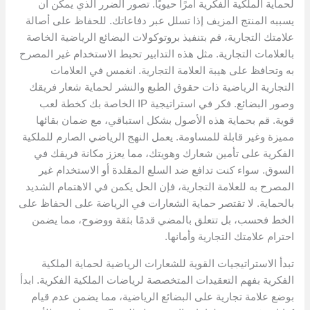
لحماية الملكية الفكرية أمرًا حيويًا. تصور الضرر الذي يمكن أن
يسببه المنتج المزيف إذا تسلل عبر دفاعاتك. للحفاظ على أصالة
علامتك التجارية، قم بتنفيذ بروتوكولات البضائع الرياضية الخاصة
بالعلامات التجارية. مثل هذه التدابير تحبط الاستخدام غير المصرح
به وتحافظ على هيبة العلامة التجارية. انغمس في العلامات
التجارية الرياضية ذات حقوق الطبع والنشر لحماية شعار فريقك
وصور البضائع. فكر في استراتيجية IP الخاصة بك كخطة لعب
قوية. قم بحماية هذه الأصول بشكل استباقي، مع ضمان بقائها
مميزة وغير قابلة للمساومة. يعمل النهج الرياضي الصارم للملكية
الفكرية على تأمين شعارك وهويتك، مما يعزز مكانة فريقك في
السوق. سواء كنت تدافع ضد السلع المقلدة أو الاستخدام غير
المصرح به للعلامة التجارية، فإن الحل يكمن في الاهتمام الشديد
بالحماية. لا تقتصر حماية الشعارات في الرياضة على الحفاظ على
الخط فحسب، بل تتعلق بالمضي قدمًا بثقة ووضوح، مما يضمن
احترام علامتك التجارية وأمانها.
تبدأ الاستراتيجيات القوية للشعارات الرياضية لحماية الملكية
الفكرية بفهم التعقيدات المتخصصة لرياضات الملكية الفكرية. ابدأ
بوضع علامة تجارية على البضائع الرياضية، مما يضمن عدم قيام