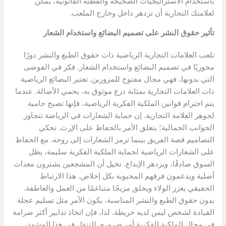
باستخدام الاستراتيجيات الصحيحة والفطنة القانونية، يمكن
لعلامتك التجارية أن تزدهر داخل وخارج الملعب.
تأثير حقوق النشر على تصميم البضائع واستخدام الشعار
تلعب العلامات التجارية الرياضية ذات حقوق الطبع والنشر دورًا
محوريًا في تصميم البضائع واستخدام الشعار. فكر في الفوضى
التي بدونها، فهي مجال مفتوح للمزورين. تعتبر البضائع الرياضية
ذات العلامات التجارية بمثابة درع موثوق به، يحمي الأصالة. عندما
يتم احترام قوانين الملكية الفكرية الرياضية، فإنها تصبح حامية
لجوهر العلامة التجارية. إن حماية الشعارات في الرياضة تتجاوز
الجوانب الجمالية؛ يتعلق الأمر بالحفاظ على الإرث. تحكي
التصاميم قصة الفريق بينما ترمز الشعارات إلى روحه. مع الحفاظ
على الشعارات الرياضية لحماية الملكية الفكرية سليمة، يظل
السوق صادقًا، ويزدهر الإبداع. تخيل أن المشجعين يشترون معدات
أصلية ويدعمون فرقهم المحبوبة بكل إخلاص. هذا الارتباط
الحقيقي يعزز الولاء ويخلق مزيجًا متناغمًا من العمل والعاطفة.
بدون حقوق الطبع والنشر المناسبة، يكون الأمر مثل تسليم عجلة
القيادة لشخص ليس لديه خريطة. لذا، فإن اتخاذ تدابير أكثر صرامة
في مجال الملكية الفكرية أمر ضروري للتنقل في هذا المشهد،