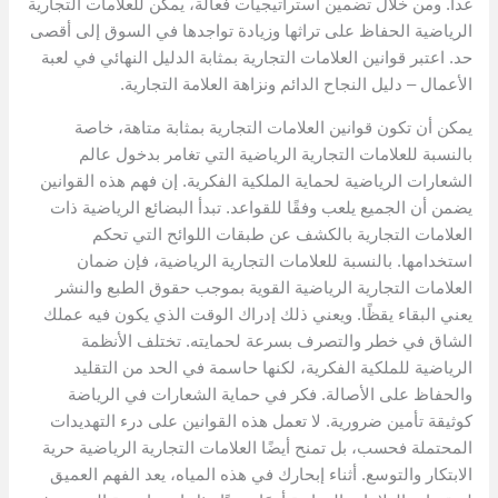
غدا. ومن خلال تضمين استراتيجيات فعالة، يمكن للعلامات التجارية
الرياضية الحفاظ على تراثها وزيادة تواجدها في السوق إلى أقصى
حد. اعتبر قوانين العلامات التجارية بمثابة الدليل النهائي في لعبة
الأعمال – دليل النجاح الدائم ونزاهة العلامة التجارية.
يمكن أن تكون قوانين العلامات التجارية بمثابة متاهة، خاصة
بالنسبة للعلامات التجارية الرياضية التي تغامر بدخول عالم
الشعارات الرياضية لحماية الملكية الفكرية. إن فهم هذه القوانين
يضمن أن الجميع يلعب وفقًا للقواعد. تبدأ البضائع الرياضية ذات
العلامات التجارية بالكشف عن طبقات اللوائح التي تحكم
استخدامها. بالنسبة للعلامات التجارية الرياضية، فإن ضمان
العلامات التجارية الرياضية القوية بموجب حقوق الطبع والنشر
يعني البقاء يقظًا. ويعني ذلك إدراك الوقت الذي يكون فيه عملك
الشاق في خطر والتصرف بسرعة لحمايته. تختلف الأنظمة
الرياضية للملكية الفكرية، لكنها حاسمة في الحد من التقليد
والحفاظ على الأصالة. فكر في حماية الشعارات في الرياضة
كوثيقة تأمين ضرورية. لا تعمل هذه القوانين على درء التهديدات
المحتملة فحسب، بل تمنح أيضًا العلامات التجارية الرياضية حرية
الابتكار والتوسع. أثناء إبحارك في هذه المياه، يعد الفهم العميق