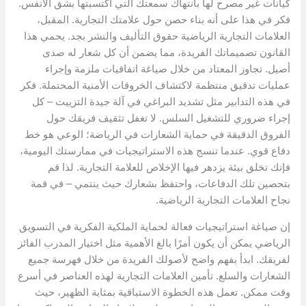
كيانات غير مصرح لها بانتهاك سمعتك التي اكتسبتها بشق الأنفس.
فكر في هذا على أنه بناء حصن حول علامتك التجارية. المقبل،
العلامات التجارية الرياضية حقوق التأليف والنشر بجد. يحمي هذا
القانون تصميماتك الفريدة، مما يضمن أن كل شعار له صدى
أصيل. تجاوز المعتاد من خلال صياغة اتفاقيات ملزمة وإجراء
عمليات تدقيق منتظمة لاكتشاف الخروقات الأمنية المحتملة. فكر
في هذه التدابير مثل تشديد البراغي في آلة جيدة التزييت – كل
إجراء ضروري للتشغيل السلس. لا تغفل تثقيف فريقك حول
الفروق الدقيقة في حماية الشعارات في الرياضة؛ الوعي هو خط
دفاع قوي. عندما تنسج هذه الاستراتيجيات في ممارستك اليومية،
فإنك تخلق بيئة يزدهر فيها الإخلاص للعلامة التجارية. لذا قم
بتحصين تلك الدفاعات، واحتفظ بشعارك حيث ينتمي – في قمة
نجاح العلامات التجارية الرياضية.
إن صياغة استراتيجيات فعالة لحماية الملكية الفكرية في التسويق
الرياضي يمكن أن يكون أمرًا بالغ الأهمية مثل اختيار المدرب الفائز
لفريقك. ابدأ بفهم واضح لأصولك الفريدة من خلال فهرسة جميع
الشعارات والسلع. تأمين العلامات التجارية لهذه العناصر في أسرع
وقت ممكن. تعمل هذه الخطوة الاستباقية بمثابة الظهير، حيث