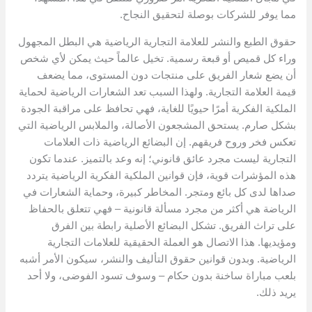
مما يوفر للشركات بوصلة لتحقيق النجاح.
حقوق الطبع والنشر للعلامة التجارية الرياضية هي البطل المجهول
وراء كل قميص أو قبعة رسمية. تخيل عالماً حيث يمكن لأي شخص
أن يضع شعار الفريق على منتجات دون المستوى، مما يضعف
قيمة العلامة التجارية. ولهذا السبب تعد الشعارات الرياضية لحماية
الملكية الفكرية أمرًا حيويًا للغاية، فهي تحافظ على مراقبة الجودة
بشكل صارم. يستحق المشجعون الأصالة، والملابس الرياضية التي
تعكس فخر وروح فريقهم. إن البضائع الرياضية ذات العلامات
التجارية ليست مجرد عائق قانوني؛ إنه وعد بالتميز. عندما تكون
هذه المؤشرات قوية، فإن قوانين الملكية الفكرية الرياضية يتردد
صداها لدى كل بائع ومتجر. المخاطر كبيرة، وحماية الشعارات في
الرياضة هي أكثر من مجرد مسألة قانونية – فهي تتعلق بالحفاظ
على تراث الفريق. تشكل البضائع الأصلية رابطة بين الفرق
ومؤيديها. هذا الاتصال هو العملة الحقيقية للعلامات التجارية
الرياضية. وبدون قوانين حقوق التأليف والنشر، سيكون الأمر أشبه
بلعب مباراة ساخنة بدون حكام – وسوف تسود الفوضى، ولا أحد
يريد ذلك.