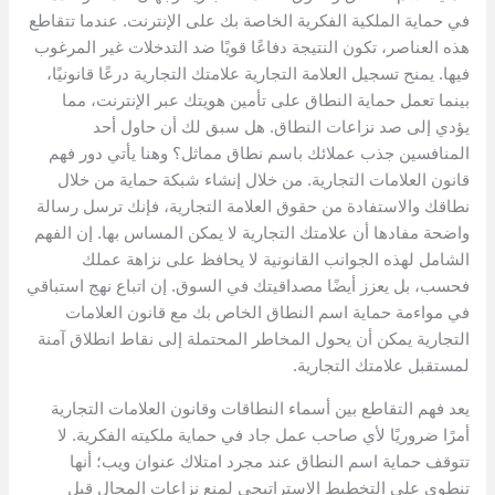
في حماية الملكية الفكرية الخاصة بك على الإنترنت. عندما تتقاطع
هذه العناصر، تكون النتيجة دفاعًا قويًا ضد التدخلات غير المرغوب
فيها. يمنح تسجيل العلامة التجارية علامتك التجارية درعًا قانونيًا،
بينما تعمل حماية النطاق على تأمين هويتك عبر الإنترنت، مما
يؤدي إلى صد نزاعات النطاق. هل سبق لك أن حاول أحد
المنافسين جذب عملائك باسم نطاق مماثل؟ وهنا يأتي دور فهم
قانون العلامات التجارية. من خلال إنشاء شبكة حماية من خلال
نطاقك والاستفادة من حقوق العلامة التجارية، فإنك ترسل رسالة
واضحة مفادها أن علامتك التجارية لا يمكن المساس بها. إن الفهم
الشامل لهذه الجوانب القانونية لا يحافظ على نزاهة عملك
فحسب، بل يعزز أيضًا مصداقيتك في السوق. إن اتباع نهج استباقي
في مواءمة حماية اسم النطاق الخاص بك مع قانون العلامات
التجارية يمكن أن يحول المخاطر المحتملة إلى نقاط انطلاق آمنة
لمستقبل علامتك التجارية.
يعد فهم التقاطع بين أسماء النطاقات وقانون العلامات التجارية
أمرًا ضروريًا لأي صاحب عمل جاد في حماية ملكيته الفكرية. لا
تتوقف حماية اسم النطاق عند مجرد امتلاك عنوان ويب؛ أنها
تنطوي على التخطيط الاستراتيجي لمنع نزاعات المجال قبل