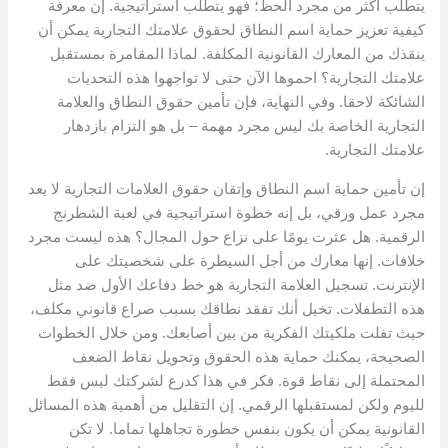
يتطلب أكثر من مجرد الحظ؛ فهو يتطلب استراتيجية. إن معرفة
كيفية تعزيز حماية اسم النطاق لحقوق علامتك التجارية يمكن أن
ينقذك من المعارك القانونية المكلفة. لماذا المقامرة بمستقبل
علامتك التجارية؟ احموها الآن حتى لا تواجهوا هذه التحديات
الشائكة لاحقا. وفي النهاية، فإن تأمين حقوق النطاق والعلامة
التجارية الخاصة بك ليس مجرد مهمة – بل هو التزام بازدهار
علامتك التجارية.
إن تأمين حماية اسم النطاق وإتقان حقوق العلامات التجارية لا يعد
مجرد عمل ورقي، بل إنه خطوة استراتيجية في لعبة الشطرنج
الرقمية. هل عثرت يومًا على نزاع حول المجال؟ هذه ليست مجرد
خلافات. إنها معارك من أجل السيطرة على شخصيتك على
الإنترنت. تسجيل العلامة التجارية هو خط دفاعك الأول ضد مثل
هذه التطفلات. تخيل أنك تفقد نطاقك بسبب صراع قانوني مكلف،
حيث تفلت ملكيتك الفكرية من بين أصابعك. ومن خلال الخطوات
الصحيحة، يمكنك حماية هذه الحقوق وتحويل نقاط الضعف
المحتملة إلى نقاط قوة. فكر في هذا كدرع لشركتك ليس فقط
لليوم ولكن لمستقبلها الرقمي. إن التقليل من أهمية هذه المسائل
القانونية يمكن أن يكون بنفس خطورة تجاهلها تماما. لا تكن