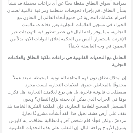
بمراقبة أسواق النطاق بيقظة بحثًا عن أي نزاعات محتملة قد تنشأ
بشأن النطاق. قم بإجراء فحوصات منتظمة ومراقبة عالمية لضمان
احترام علاماتك التجارية في جميع أنحاء العالم. إن التعاون مع
الخبراء في تسجيل العلامات التجارية يعزز دفاعات علامتك
التجارية، مما يوفر راحة البال في عصر تتطور فيه التهديدات عبر
الإنترنت باستمرار. أليس من الحكمة إغلاق البوابات الآن، بدلاً من
الصمود في وجه العاصفة لاحقاً؟
التعامل مع التحديات القانونية في نزاعات ملكية النطاق والعلامات
التجارية
إن امتلاك نطاق دون فهم المتاهة القانونية المحيطة به يعد عملاً
محفوفًا بالمخاطر. حقوق العلامات التجارية ليست مجرد
مصطلحات قانونية فاخرة، بل هي درع لعلامتك التجارية. هل فكرت
يومًا في الخراب الذي يمكن أن يحدثه نزاع النطاق؟ وبدون
التسجيل الصحيح للعلامة التجارية، فإن الملكية الفكرية الخاصة بك
تقف على أرض هشة. تخيل هذا: لقد أنشأت مشروعًا تجاريًا
مزدهرًا، ولكن فجأة قام شخص آخر بالمطالبة بنطاقك. إنه كابوس
يسرق الأرباح وراحة البال. إن التغلب على هذه التحديات القانونية