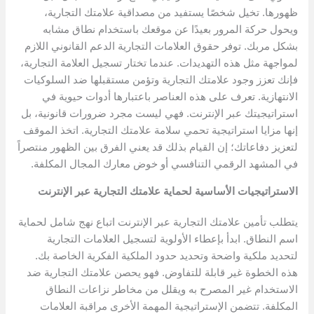
ظهورها. تخيل شخصًا يستفيد من مصداقية علامتك التجارية،
ويحول حركة المرور بعيدًا عن موقعك باستخدام نطاق مشابه
بشكل مربك. توفر حقوق العلامات التجارية الدعم القانوني اللازم
لمواجهة مثل هذه التهديدات. عندما تختار تسجيل العلامة التجارية،
فإنك تعزز وجود علامتك التجارية وتؤمن مستقبلها ضد السلوكيات
الانتهازية. تعرف على هذه العناصر باعتبارها أدوات حيوية في
استراتيجيتك عبر الإنترنت. فهي ليست مجرد ضرورات قانونية، بل
إنها مزايا استراتيجية تحمي سلامة علامتك التجارية. اتخذ الموقف
لتعزيز دفاعاتك؛ إن القيام بذلك قد يعني الفرق بين الظهور منتصراً
في المشهد الرقمي التنافسي أو خوض معارك المجال المكلفة.
الاستراتيجيات الأساسية لحماية علامتك التجارية عبر الإنترنت
يتطلب تأمين علامتك التجارية عبر الإنترنت اتباع نهج شامل لحماية
اسم النطاق. ابدأ بإعطاء الأولوية لتسجيل العلامات التجارية
لتحديد ملكية واضحة وتحديد حدود الملكية الفكرية الخاصة بك.
هذه الخطوة غير قابلة للتفاوض. فهو يحصن علامتك التجارية ضد
الاستخدام غير المصرح به ويقلل من مخاطر نزاعات النطاق
المكلفة. تتضمن الإستراتيجية المهمة الأخرى مراقبة العلامات