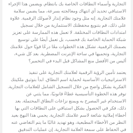
التجارية وأسماء النطاقات الخاصة بك بانتظام. ويضمن هذا الإجراء
الاستباقي تحديد أي انتهاك ومعالجته بسرعة، مما يضمن سلامة
علامتك التجارية. إنه مثل وجود نظام إنذار لأصولك الرقمية. علاوة
على ذلك، قم بتنويع محفظتك الاستثمارية من خلال تسجيل
امتدادات النطاقات المختلفة. لا تعمل هذه الممارسة على تعزيز
شبكة الحماية الخاصة بك فحسب، بل تعمل أيضًا على توسيع
بصمتك الرقمية. تشكل هذه الخطوات معًا درعًا قويًا حول علامتك
التجارية، وتحميها في ساحة الإنترنت المضطربة. بعد كل شيء،
أليس من الأفضل منع المشاكل قبل البدء في التخمير؟
يعتمد تأمين الرؤية الرقمية لعلامتك التجارية على تنفيذ
الاستراتيجيات الأساسية لحماية اسم النطاق. ابدأ بتوثيق ملكيتك
الفكرية بشكل واضح من خلال التسجيل الشامل للعلامات التجارية.
توفر هذه الخطوة التأسيسية غطاءً قانونيًا، مما يثني عن
الاستخدام غير المصرح به ويمنع نزاعات النطاق المحتملة. بعد
ذلك، فكر في الحصول بشكل استباقي على النطاقات التي بها
أخطاء إملائية شائعة لاسم علامتك التجارية. يحمي هذا النهج بعيد
النظر من الأخطاء المطبعية، وهو تهديد غالبًا ما يتم التغاضي عنه
في الحفاظ على سمعة العلامة التجارية. إن عمليات التدقيق