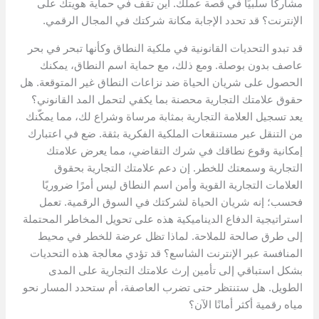
مشاركًا سلبيًا في قصة عملك. أين تقف في حماية هويتك على
الإنترنت؟ قد تحدد الإجابة مكانة شركتك في المجال الرقمي.
قد تبدو التحديات القانونية في ملكية النطاق وكأنها تبحر في بحر
عاصف بدون بوصلة. ومع ذلك، مع حماية اسم النطاق، يمكنك
الحصول على شريان الحياة ضد نزاعات النطاق غير المتوقعة. هل
حقوق علامتك التجارية محصنة بما يكفي لتحمل المد القانوني؟
يعد تسجيل العلامة التجارية بمثابة مرساة وشراع لك، مما يمكّنك
من التنقل عبر مستنقعات الملكية الفكرية بثقة. ضع في اعتبارك
إمكانية وقوع نطاقك في شرك التقاضي، مما يعرض علامتك
التجارية وسمعتك للخطر. إن دعم علامتك التجارية بحقوق
العلامات التجارية القوية وأمن اسم النطاق ليس أمرًا ضروريًا
فحسب؛ إنه شريان الحياة لشركتك في السوق الرقمية. تعمل
استراتيجية الدفاع الديناميكية هذه على تحويل المخاطر المحتملة
إلى طرق صالحة للملاحة. لماذا تظل عرضة للخطر في محيط
المنافسة عبر الإنترنت الشاسع؟ قد تؤدي معالجة هذه التحديات
بشكل استباقي إلى تأمين إرث علامتك التجارية على المدى
الطويل. هل ستنتظر حتى تضرب العاصفة، أم ستحدد المسار نحو
مياه رقمية أكثر أمانًا الآن؟