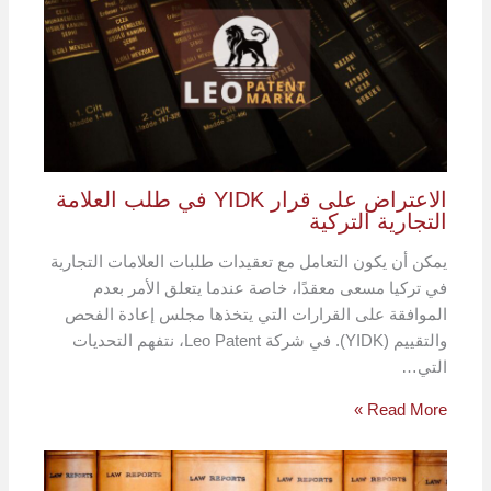
الاعتراض على قرار YIDK في طلب العلامة
التجارية التركية
يمكن أن يكون التعامل مع تعقيدات طلبات العلامات التجارية
في تركيا مسعى معقدًا، خاصة عندما يتعلق الأمر بعدم
الموافقة على القرارات التي يتخذها مجلس إعادة الفحص
والتقييم (YIDK). في شركة Leo Patent، نتفهم التحديات
التي…
Read More »