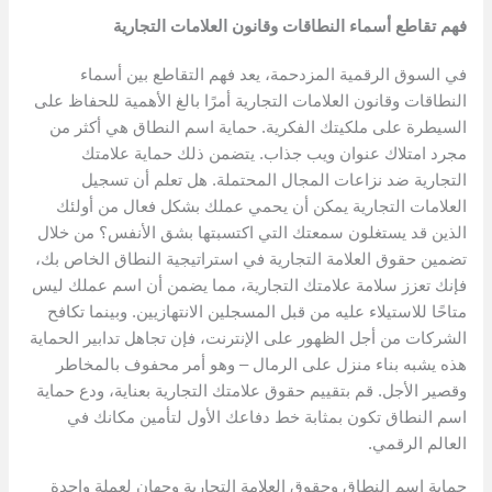
فهم تقاطع أسماء النطاقات وقانون العلامات التجارية
في السوق الرقمية المزدحمة، يعد فهم التقاطع بين أسماء
النطاقات وقانون العلامات التجارية أمرًا بالغ الأهمية للحفاظ على
السيطرة على ملكيتك الفكرية. حماية اسم النطاق هي أكثر من
مجرد امتلاك عنوان ويب جذاب. يتضمن ذلك حماية علامتك
التجارية ضد نزاعات المجال المحتملة. هل تعلم أن تسجيل
العلامات التجارية يمكن أن يحمي عملك بشكل فعال من أولئك
الذين قد يستغلون سمعتك التي اكتسبتها بشق الأنفس؟ من خلال
تضمين حقوق العلامة التجارية في استراتيجية النطاق الخاص بك،
فإنك تعزز سلامة علامتك التجارية، مما يضمن أن اسم عملك ليس
متاحًا للاستيلاء عليه من قبل المسجلين الانتهازيين. وبينما تكافح
الشركات من أجل الظهور على الإنترنت، فإن تجاهل تدابير الحماية
هذه يشبه بناء منزل على الرمال – وهو أمر محفوف بالمخاطر
وقصير الأجل. قم بتقييم حقوق علامتك التجارية بعناية، ودع حماية
اسم النطاق تكون بمثابة خط دفاعك الأول لتأمين مكانك في
العالم الرقمي.
حماية اسم النطاق وحقوق العلامة التجارية وجهان لعملة واحدة