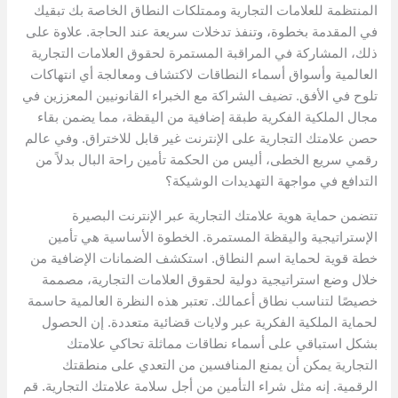
المنتظمة للعلامات التجارية وممتلكات النطاق الخاصة بك تبقيك
في المقدمة بخطوة، وتنفذ تدخلات سريعة عند الحاجة. علاوة على
ذلك، المشاركة في المراقبة المستمرة لحقوق العلامات التجارية
العالمية وأسواق أسماء النطاقات لاكتشاف ومعالجة أي انتهاكات
تلوح في الأفق. تضيف الشراكة مع الخبراء القانونيين المعززين في
مجال الملكية الفكرية طبقة إضافية من اليقظة، مما يضمن بقاء
حصن علامتك التجارية على الإنترنت غير قابل للاختراق. وفي عالم
رقمي سريع الخطى، أليس من الحكمة تأمين راحة البال بدلاً من
التدافع في مواجهة التهديدات الوشيكة؟
تتضمن حماية هوية علامتك التجارية عبر الإنترنت البصيرة
الإستراتيجية واليقظة المستمرة. الخطوة الأساسية هي تأمين
خطة قوية لحماية اسم النطاق. استكشف الضمانات الإضافية من
خلال وضع استراتيجية دولية لحقوق العلامات التجارية، مصممة
خصيصًا لتناسب نطاق أعمالك. تعتبر هذه النظرة العالمية حاسمة
لحماية الملكية الفكرية عبر ولايات قضائية متعددة. إن الحصول
بشكل استباقي على أسماء نطاقات مماثلة تحاكي علامتك
التجارية يمكن أن يمنع المنافسين من التعدي على منطقتك
الرقمية. إنه مثل شراء التأمين من أجل سلامة علامتك التجارية. قم