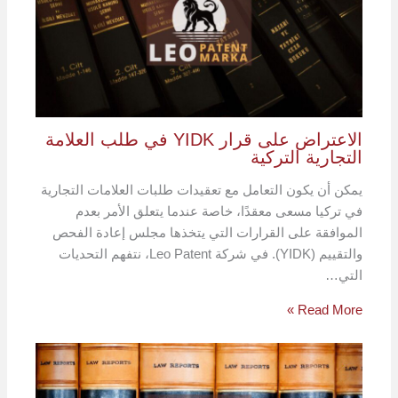
الاعتراض على قرار YIDK في طلب العلامة
التجارية التركية
يمكن أن يكون التعامل مع تعقيدات طلبات العلامات التجارية
في تركيا مسعى معقدًا، خاصة عندما يتعلق الأمر بعدم
الموافقة على القرارات التي يتخذها مجلس إعادة الفحص
والتقييم (YIDK). في شركة Leo Patent، نتفهم التحديات
التي…
Read More »