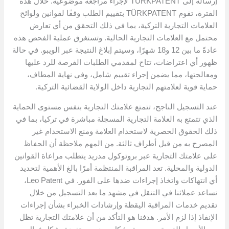
إرساله إلى TÜRKPATENT لإجراء مراجعة موضوعية. خلال هذه
الفترة، تقوم TÜRKPATENT بتقييم الطلب وفقًا لقوانين ولوائح
العلامات التجارية التركية، بما في ذلك التحقق من أي تعارض
محتمل مع العلامات التجارية الحالية. وتستغرق عملية الفحص هذه
عادةً ما بين 12 و18 شهرًا، وسيتم إبلاغ النتيجة عبر الويبو. في حالة
ظهور أي اعتراضات، تتاح لمقدمي الطلبات الفرصة للرد عليها
ومعالجتها، مما يضمن إجراء تقييم شامل، وفي نهاية المطاف،
حماية قوية لعلامتهم التجارية داخل الولاية القضائية التركية.
عند التسجيل الناجح، تتمتع علامتك التجارية بنفس مستوى الحماية
الذي تتمتع به العلامة التجارية المسجلة مباشرة في تركيا، بما في
ذلك الحقوق الحصرية لاستخدام العلامة ومنع الاستخدام غير
المصرح به من قبل أطراف ثالثة. من المهم ملاحظة أن الحفاظ
على علامتك التجارية عبر بروتوكول مدريد يتطلب مراعاة القوانين
الدولية والمحلية. تعد المراقبة المنتظمة أمرًا بالغ الأهمية لتحديد
أي انتهاكات واتخاذ إجراءات ضدها على الفور. في Leo Patent،
نساعد عملائنا في التنقل في مشهد ما بعد التسجيل من خلال
تقديم خدمات المراقبة اليقظة وإرشادات الخبراء بشأن إجراءات
الإنفاذ إذا لزم الأمر. هدفنا هو التأكد من أن علامتك التجارية تظل