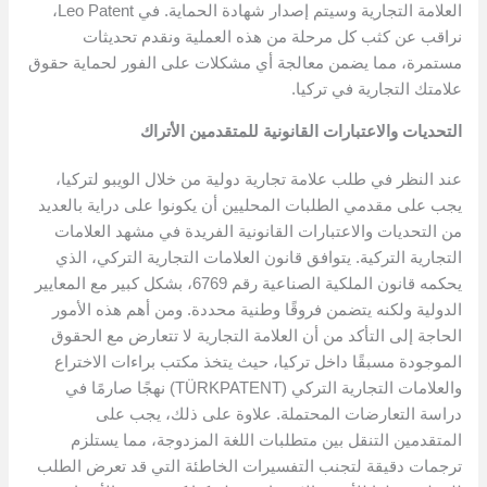
العلامة التجارية وسيتم إصدار شهادة الحماية. في Leo Patent،
نراقب عن كثب كل مرحلة من هذه العملية ونقدم تحديثات
مستمرة، مما يضمن معالجة أي مشكلات على الفور لحماية حقوق
علامتك التجارية في تركيا.
التحديات والاعتبارات القانونية للمتقدمين الأتراك
عند النظر في طلب علامة تجارية دولية من خلال الويبو لتركيا،
يجب على مقدمي الطلبات المحليين أن يكونوا على دراية بالعديد
من التحديات والاعتبارات القانونية الفريدة في مشهد العلامات
التجارية التركية. يتوافق قانون العلامات التجارية التركي، الذي
يحكمه قانون الملكية الصناعية رقم 6769، بشكل كبير مع المعايير
الدولية ولكنه يتضمن فروقًا وطنية محددة. ومن أهم هذه الأمور
الحاجة إلى التأكد من أن العلامة التجارية لا تتعارض مع الحقوق
الموجودة مسبقًا داخل تركيا، حيث يتخذ مكتب براءات الاختراع
والعلامات التجارية التركي (TÜRKPATENT) نهجًا صارمًا في
دراسة التعارضات المحتملة. علاوة على ذلك، يجب على
المتقدمين التنقل بين متطلبات اللغة المزدوجة، مما يستلزم
ترجمات دقيقة لتجنب التفسيرات الخاطئة التي قد تعرض الطلب