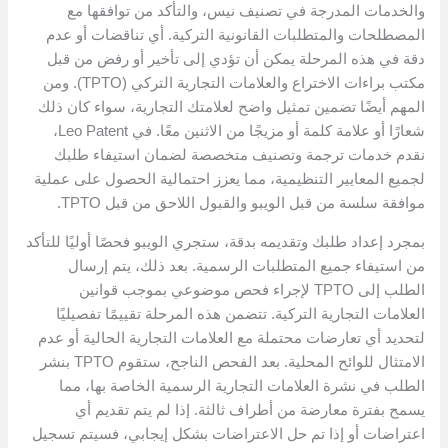
والخدمات المدرجة في تصنيف نيس، والتأكد من توافقها مع
المصطلحات والمتطلبات القانونية التركية. أي تناقضات أو عدم
دقة في هذه المرحلة يمكن أن تؤدي إلى تأخير أو رفض من قبل
مكتب براءات الاختراع والعلامات التجارية التركي (TPTO). ومن
المهم أيضًا تضمين تمثيل واضح لعلامتك التجارية، سواء كان ذلك
شعارًا أو علامة كلمة أو مزيجًا من الاثنين معًا. في Leo Patent،
نقدم خدمات ترجمة وتصنيف متخصصة لضمان استيفاء طلبك
لجميع المعايير التنظيمية، مما يعزز احتمالية الحصول على عملية
موافقة سلسة من قبل الويبو والقبول اللاحق من قبل TPTO.
بمجرد إعداد طلبك وتقديمه بدقة، ستجري الويبو فحصًا أوليًا للتأكد
من استيفاء جميع المتطلبات الرسمية. بعد ذلك، يتم إرسال
الطلب إلى TPTO لإجراء فحص موضوعي بموجب قوانين
العلامات التجارية التركية. تتضمن هذه المرحلة تقييمًا تفصيليًا
لتحديد أي تعارضات محتملة مع العلامات التجارية الحالية أو عدم
الامتثال للوائح المحلية. بعد الفحص الناجح، ستقوم TPTO بنشر
الطلب في نشرة العلامات التجارية الرسمية الخاصة بها، مما
يسمح بفترة معارضة من أطراف ثالثة. إذا لم يتم تقديم أي
اعتراضات أو إذا تم حل الاعتراضات بشكل إيجابي، فسيتم تسجيل