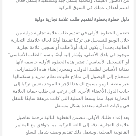
من الأصول القيمة، ومحمية بشكل جيد ومستفيدة بشكل فعال
لدعم أهداف عملك في السوق التركية.
دليل خطوة بخطوة لتقديم طلب علامة تجارية دولية
تتضمن الخطوة الأولى في تقديم طلب علامة تجارية دولية من
خلال الويبو للتسجيل في تركيا تقييمًا أوليًا لحالة علامتك التجارية
الحالية. يجب أن يكون لديك أولاً طلب أو تسجيل علامة تجارية
موجود في بلدك الأصلي، ويُشار إليه أيضًا باسم “الطلب الأساسي”
أو “التسجيل الأساسي”. تعتبر هذه الخطوة الأولية حاسمة لأنها
بمثابة الأساس لطلبك الدولي. وبمجرد إنشاء هذه الاستمارات،
ستحتاج إلى الوصول إلى نماذج طلبات نظام مدريد واستكمالها
عبر منصة الويبو. يسمح لك هذا الإجراء الموحد بتعيين تركيا إلى
جانب الدول الأعضاء الأخرى التي ترغب في طلب حماية العلامة
التجارية فيها، مما يبسط العملية التي كانت مرهقة سابقًا للتنقل
في ولايات قضائية متعددة بشكل مستقل.
بعد إعداد طلبك الأولي، تتضمن الخطوة التالية ترجمة تفاصيل
علامتك التجارية بدقة إلى اللغة التركية، بما يتوافق مع المعايير
القانونية المحلية. ويشمل ذلك تقديم وصف شامل للسلع