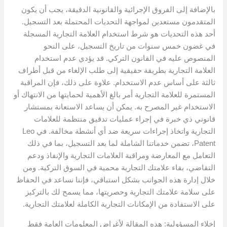
بالإضافة إلى الفروق الإجرائية والقانونية الدقيقة، يجب أن يكون
المتقدمون مستعدين لمواجهة التحديات المحتملة بعد التسجيل.
أحد هذه التحديات هو شرط استخدام العلامة التجارية المسجلة
في غضون خمس سنوات من تاريخ التسجيل، على النحو
المنصوص عليه في القانون التركي. قد يؤدي عدم استخدام
العلامة التجارية بطريقة حقيقية إلى طلب الإلغاء من قبل أطراف
ثالثة على أساس عدم الاستخدام. علاوة على ذلك، فإن المراقبة
المستمرة للعلامة التجارية أمر بالغ الأهمية لحمايتها من الانتهاك أو
الاستخدام غير المصرح به. يمكن أن يساعد الاستعانة بمستشار
قانوني ذي خبرة في إجراء عمليات تدقيق منتظمة للعلامات
التجارية واتخاذ إجراءات سريعة ضد أي أنشطة مخالفة. في Leo
Patent، تضمن خدماتنا الشاملة لما بعد التسجيل، بما في ذلك
التعامل مع المعارضة ومراقبة العلامات التجارية والإنفاذ ودعم
التقاضي، بقاء علامتك التجارية محمية في السوق التركية. ومن
خلال إدارة هذه الجوانب بشكل استباقي، فإننا نساعد في الحفاظ
على سلامة علامتك التجارية وحصريتها، مما يسمح لك بالتركيز
على الاستفادة من الإمكانات التجارية الكاملة لعلامتك التجارية.
إخلاء المسؤولية: هذه المقالة لأغراض المعلومات العامة فقط