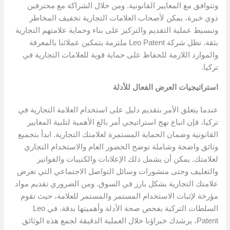
وتتوافق مع المعايير القانونية. ومن خلال الشراكة مع محترفين
ذوي خبرة، يمكن لأصحاب العلامات التجارية تخفيف المخاطر
وتبسيط عملية التقديم والتركيز على بناء وحماية علامتهم التجارية
بثقة. تظل شركة Leo Patent ملتزمة بتمكين عملائنا بالمعرفة
والموارد اللازمة للحفاظ على حماية قوية للعلامات التجارية في
تركيا.
استراتيجيات العرض الفعال للأدلة
عندما يتعلق الأمر بتقديم دليل على استخدام العلامة التجارية في
تركيا، فإن اتباع نهج استراتيجي أمر بالغ الأهمية لتلبية المعايير
القانونية وضمان الحماية المستمرة لعلامتك التجارية. ابدأ بتجميع
وثائق واضحة وشاملة توضح الحضور العام والاستخدام التجاري
لعلامتك. يمكن أن يشمل ذلك الإعلانات والكتيبات والفواتير
والتغليف وحتى منشورات وسائل التواصل الاجتماعي التي تعرض
علامتك التجارية بشكل بارز في السوق. ومن الضروري تقديم مواد
مؤرخة لإثبات الاستخدام المستمر والمستمر للعلامة، حيث تقوم
السلطات التركية بفحص صحة الأدلة وأهميتها بدقة. في Leo
Patent، يرشدك خبراؤنا خلال العملية الدقيقة لجمع هذه الوثائق