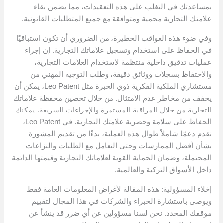
بمساعدتك في التغلب على هذه التعقيدات، مما يضمن بقاء
علامتك التجارية محمية ومتوافقة مع جميع المتطلبات القانونية.
وفي ضوء هذه العواقب الخطيرة، من الضروري أن تكون استباقيًا
في الحفاظ على استخدام وتسجيل علاماتك التجارية. إن إجراء
عمليات تدقيق داخلية منتظمة لاستخدام العلامات التجارية،
والاحتفاظ بسجلات ووثائق دقيقة، وطلب التوجيه المهني من
مستشاري الملكية الفكرية ذوي الخبرة مثل Leo Patent، يمكن أن
يخفف من مخاطر عدم الامتثال. من خلال تحصين محفظة علاماتك
التجارية من خلال المراقبة المستمرة والإجراءات السريعة، يمكنك
الحفاظ على سلامة وحصرية علامتك التجارية. في Leo Patent،
نقدم دعمًا شاملاً طوال هذه العملية، بدءًا من تقديم المشورة
بشأن أفضل الممارسات وحتى التعامل مع الطلبات والنزاعات
المحتملة، وضمان الحماية القوية لعلاماتك التجارية وقيمتها الدائمة
داخل الأسواق التركية والعالمية.
إخلاء المسؤولية: هذه المقالة لأغراض المعلومات العامة فقط
ويوصى باستشارة الخبراء والشركات في هذا المجال لتقييم
موقفك المحدد. نحن لسنا مسؤولين عن أي ضرر قد ينشأ عن