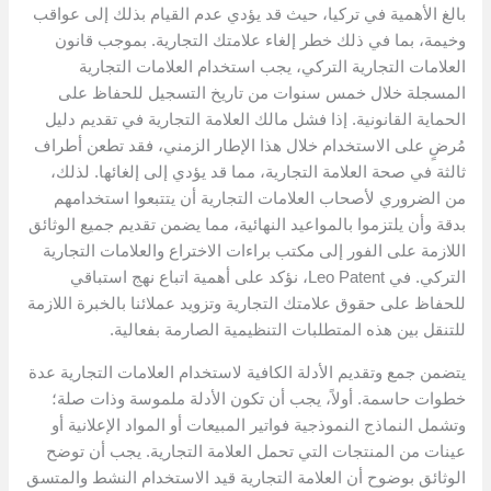
بالغ الأهمية في تركيا، حيث قد يؤدي عدم القيام بذلك إلى عواقب
وخيمة، بما في ذلك خطر إلغاء علامتك التجارية. بموجب قانون
العلامات التجارية التركي، يجب استخدام العلامات التجارية
المسجلة خلال خمس سنوات من تاريخ التسجيل للحفاظ على
الحماية القانونية. إذا فشل مالك العلامة التجارية في تقديم دليل
مُرضٍ على الاستخدام خلال هذا الإطار الزمني، فقد تطعن أطراف
ثالثة في صحة العلامة التجارية، مما قد يؤدي إلى إلغائها. لذلك،
من الضروري لأصحاب العلامات التجارية أن يتتبعوا استخدامهم
بدقة وأن يلتزموا بالمواعيد النهائية، مما يضمن تقديم جميع الوثائق
اللازمة على الفور إلى مكتب براءات الاختراع والعلامات التجارية
التركي. في Leo Patent، نؤكد على أهمية اتباع نهج استباقي
للحفاظ على حقوق علامتك التجارية وتزويد عملائنا بالخبرة اللازمة
للتنقل بين هذه المتطلبات التنظيمية الصارمة بفعالية.
يتضمن جمع وتقديم الأدلة الكافية لاستخدام العلامات التجارية عدة
خطوات حاسمة. أولاً، يجب أن تكون الأدلة ملموسة وذات صلة؛
وتشمل النماذج النموذجية فواتير المبيعات أو المواد الإعلانية أو
عينات من المنتجات التي تحمل العلامة التجارية. يجب أن توضح
الوثائق بوضوح أن العلامة التجارية قيد الاستخدام النشط والمتسق