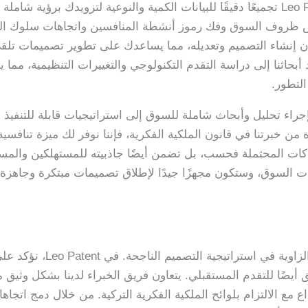
تتضمن عملية تحليل السوق في Leo Patent تجميعًا دقيقًا للبيانات الكمية والنوعية لتزوي
س ظروف السوق وفك رموز أنشطة المنافسين واتجاهات سلوك المسته
أن إنشاء التصميم وتعديله، مما يساعدك على تطوير تصميمات تل
أبحاثنا إلى دراسة التقدم التكنولوجي والتغييرات التنظيمية، مما
التطور.
النهاية، يُترجم التزام Leo Patent بإجراء تحليل وأبحاث شاملة للسوق إلى استراتيجيات 
من خبرتنا في قانون الملكية الفكرية، فإننا نوفر لك ميزة تنافسية
اميكيات السوق، وستكون مجهزًا جيدًا لإطلاق تصميمات مبتكرة وجاهز
يعد تطوير أطر مفاهيمية مبتك
ضًا للتقدم المستقبلي. يتعاون فريق الخبراء لدينا بشكل وثيق 
ع مع الالتزام بلوائح الملكية الفكرية التركية. من خلال دمج ات