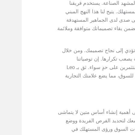
دك برؤية شاملة لمشهد الصناعة. يستخدم فريقنا
لك. يتيح لنا هذا النهج المبني
قى صدى لدى الجماهير المستهدفة
 يضمن بقاء تصميماتك متوافقة وملائمة
قابلة للتنفيذ تؤدي إلى نجاح تصميمك. ومن خلال
 يصعب تكرارها. إن توصياتنا
المخصصة لا تحمي تصميمك من الانتهاكات المحتملة فحسب، بل تضمن أيضًا جاذبيته للمستهلكين والمستثمرين على حدٍ سواء. ثق بـ Leo
ة للسوق، مما يضع علامتك التجارية
رة حجر الزاوية في استراتيجية التصميم الناجحة. في Leo Patent، نؤكد على أهمية إنشاء أساس متين لا يتماشى
معك لتحديد الفرص الفريدة ووضع
جاهات السوق ورؤى المستهلك في