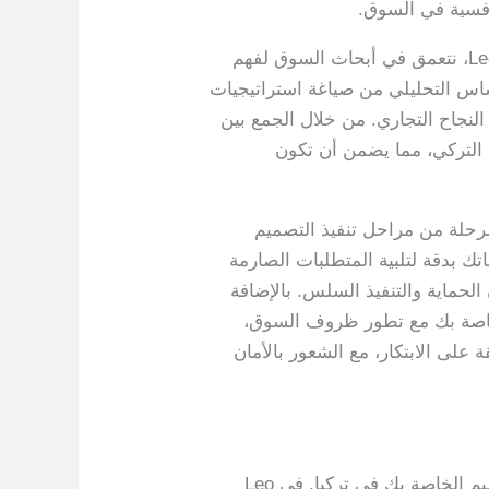
افسية في السوق.
أحد العناصر المحورية في نهجنا تجاه الأطر المفاهيمية المبتكرة هو التحليل الدقيق للسوق. في Leo Patent، نتعمق في أبحاث السوق لفهم
أساس التحليلي من صياغة استراتيجيات
لنجاح التجاري. من خلال الجمع بين
 التركي، مما يضمن أن تكون
 كل مرحلة من مراحل تنفيذ التصميم
ك بدقة لتلبية المتطلبات الصارمة
الحماية والتنفيذ السلس. بالإضافة
خاصة بك مع تطور ظروف السوق،
ة على الابتكار، مع الشعور بالأمان
يعد التنقل في المشهد المعقد للامتثال التنظيمي وإدارة المخاطر أمرًا بالغ الأهمية لحماية ابتكارات التصميم الخاصة بك في تركيا. في Leo