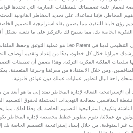
خصصة لضمان تلبية تصميماتك للمتطلبات الصارمة التي تحددها قوانين
قييم المخاطر، فإننا نساعدك على تحديد المخاطر القانونية المحتم
تقديم رؤى قابلة للتنفيذ، مما يضمن بقاء استراتيجية التصميم الخاص
الفكرية الخاصة بك، مما يسمح لك بالتركيز على ما تفعله بشكل أفض
أحد المكونات الرئيسية لخدمات الامتثال التنظيمي لدينا في  Patent
. يرشدك خبراؤنا خلال كل خطوة، بدءًا من إعداد وتقديم أوصاف التص
طلبها سلطات الملكية الفكرية التركية. وهذا يضمن أن تطبيقات الت
افسين. ومن خلال الاستفادة من معرفتنا وخبرتنا المتعمقة، يمكن
منحك راحة البال لتطوير عمليات عملك دون عوائق قانونية.
ى ذلك، في Leo Patent، نعتقد أن الإستراتيجية الفعالة لإدارة المخاطر تمتد إلى ما ه
أنشطة المنافسين لمعالجة التهديدات المحتملة لحقوق التصميم ا
لناشئة وتكييف استراتيجية التصميم الخاصة بك وفقًا لذلك، مما 
الوثيق مع عملائنا، نقوم بتطوير خطط مخصصة لإدارة المخاطر تكون