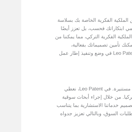
ق الملكية الفكرية الخاصة بك بسلاسة
قوية لا تحمي ابتكاراتك فحسب، بل تعزز أيضًا
الملكية الفكرية التركي، مما يمكننا من
كنك تأمين تصميماتك بفعالية،
وتعظيم إمكاناتها التجارية، والبقاء في المقدمة في سوق دائم التطور. اكتشف كيف يمكن أن تساعدك Leo Patent في وضع وتنفيذ إطار عمل
تبدأ استراتيجية التصميم الفعالة بتحليل وأبحاث شاملة للسوق، والتي تكون بمثابة الأساس لاتخاذ قرارات مستنيرة. في Leo Patent، نعطي
ركيا. من خلال إجراء أبحاث سوقية
ميم خدماتنا الاستشارية بما يتناسب
لبات السوق، وبالتالي تعزيز جدواه