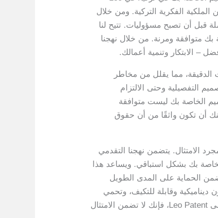
 الملكية الفكرية التركية. ومن خلال
لة قبل أن تصبح مسؤوليات. تتيح لنا
ة بك متوافقة ومرنة. من خلال نهجنا
ل – الابتكار وتنمية أعمالك.
Leo هو عملية التوثيق وحفظ الملفات الدقيقة، مما يقلل من مخاطر
ميم التفصيلية وحتى الالتزام
صميم الخاصة بك ليست متوافقة
ك أن تكون واثقًا من أن حقوق
و أبعد من مجرد الامتثال. يتضمن نهجنا التقدمي
لخاصة بك بشكل استباقي. ويساعد هذا
يضمن الحماية على المدى الطويل
 ديناميكية وقابلة للتكيف، وتحمي
الملكية الفكرية الخاصة بك ضد التحديات غير المتوقعة. من خلال إسناد إستراتيجية التصميم الخاصة بك إلى Leo Patent، فإنك لا تضمن الامتثال