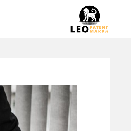
خطي
لى
لمحتوى