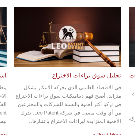
ات
تحليل سوق براءات الاختراع
است
في الاقتصاد العالمي الذي يحركه الابتكار بشكل
يتط
​​
متزايد، أصبح فهم ديناميكيات سوق براءات الاختراع
الاخ
في تركيا أكثر أهمية بالنسبة للشركات والمخترعين
الف
من أي وقت مضى. في شركة Leo Patent، ندرك
كة
الأهمية المتزايدة لبراءات الاختراع باعتبارها…
ليس
e »
Read More »