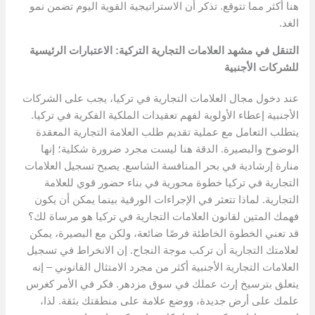
هنا أكثر مما تتوقع. تذكر أن الاستراتيجية القوية اليوم تضمن نمو
الغد.
التنقل في مشهد العلامات التجارية التركية: الاعتبارات الرئيسية
للشركات الأجنبية
عند دخول مجال العلامات التجارية في تركيا، يجب على الشركات
الأجنبية إعطاء الأولوية لفهم تعقيدات الملكية الفكرية في تركيا.
يتطلب التعامل مع عملية تقديم طلب العلامة التجارية المعقدة
الوضوح والبصيرة. الدقة هنا ليست مجرد ضرورة شكلية؛ إنها
منارة إرشادية في بحر المنافسة الشاسع. يصبح تسجيل العلامات
التجارية في تركيا خطوة محورية في بناء حضور قوي للعلامة
التجارية. لماذا تتعثر في الإجراءات الورقية بينما يمكن أن يكون
فهمك المتين لقانون العلامات التجارية في تركيا هو مرساة لك؟
قد تعني الخطوة الخاطئة فرصًا ضائعة، ولكن مع البصيرة، يمكن
لعلامتك التجارية أن تركب موجة النجاح. إن الانخراط في تسجيل
العلامات التجارية الأجنبية أكثر من مجرد الامتثال القانوني – إنه
يتعلق بترسيخ إرث عملك في سوق مزدهر. فكر في الأمر كغرس
علمك على أرض جديدة، ووضع علامة على منطقتك بثقة. لذا،