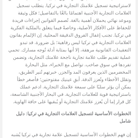
لاستراتيجية تسجيل علامتك التجارية في تركيا. يتطلب تسجيل
العلامات التجارية الأجنبية اهتمامًا بالغًا بالتفاصيل؛ فكل وثيقة
وموعد نهائي يحملان أهمية بالغة. تُصمم القوانين إجراءات فريدة
للحفاظ على الأفكار الأصلية، وخاصةً فيما يتعلق بالملكية الفكرية
في تركيا. تجنب إغفال الفروق الدقيقة المحلية. إن الإلمام بقانون
العلامات التجارية في تركيا ليس رفاهية؛ بل ضرورة. قد تبدو
التعقيدات القانونية مرهقة، إلا أنها بمثابة أدلة تُوجه مسارك. تحمي
عملية تقديم طلب علامة تجارية ناجحة علامتك التجارية، وتضمن
تفردها في سوق صاخب. تواصل مع الخبراء، مثل البحارة
المخضرمين الذين يعرفون المد والجزر. خبرتهم تُنير الطريق،
وتقلل الأخطاء وتُعزز الدقة. أبقِ عينيك مفتوحتين؛ فأصغر خطأ
يمكن أن يؤثر سلبًا على سمعة علامتك التجارية. ادعم عملك
باستراتيجية قوية للعلامات التجارية. في البحار الأجنبية الشاسعة،
كل قرار إما أن يُعزز علامتك التجارية أو يُبقيها على حافة الهاوية.
الخطوات الأساسية لتسجيل العلامات التجارية في تركيا: دليل
شامل
إن فهم الخطوات الأساسية لتسجيل علامة تجارية في تركيا يُشبه