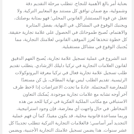
بعناية أمر بالغ الأهمية للنجاح. تتطلب مرحلة التقديم دقة
وشمولية، مع ضمان توافق كل مستند مع المعايير التركية. ولا
تغفل عن قوة المستشار القانوني المحلي؛ فهو بمثابة بوصلتك،
ويجنبك الوقوع في المشاكل. في النهاية، بفضل المثابرة
والاهتمام، تُصبح طموحاتك في الحصول على علامة تجارية حقيقة.
كل خطوة تتخذها تُعزز الموقف القانوني لعلامتك التجارية، مما
يُجنبك الوقوع في مشاكل مستقبلية.
عند الشروع في عملية تسجيل علامة تجارية، يُصبح الفهم الدقيق
لقانون العلامات التجارية في تركيا دليلك الإرشادي. يتطلب تقديم
طلب تسجيل علامة تجارية فعال في تركيا معرفة البروتوكولات
الرئيسية. تقديم الطلب ليس نهاية المطاف، بل كن مستعدًا
للمعارضة المحتملة. عادةً ما تحدث الاعتراضات إذا لاحظ طرف
آخر أوجه تشابه مع علامات تجارية موجودة. يُمكنك التعاون
الاستباقي مع مكاتب الملكية الفكرية في تركيا للحد من هذه
المخاطر. في حال واجهت أي معارضة، فإن وجود استراتيجية،
وربما مساعدة قانونية محلية، قد يكون مفيدًا. كما أن فهم عملية
التجديد أمر أساسي؛ فالعلامات التجارية التركية تتطلب تجديدًا كل
عشر سنوات. هذا يضمن تسجيل علامتك التجارية الأجنبية، ويضمن