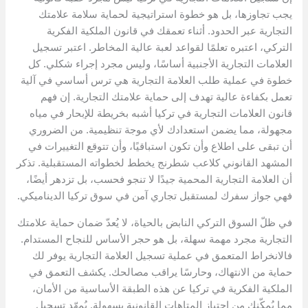
يجب تجاوزها، بل هو خطوة استراتيجية لحماية سلامة علامتك
التجارية عبر الحدود. أثناء تعمقك في قانون الملكية الفكرية
التركي، اعتبره تعلمًا لقواعد لعبة عالية المخاطر. اعتبر تسجيل
العلامات التجارية الأجنبية أساسًا، وليس مجرد إجراء شكلي. كل
خطوة في عملية طلب العلامة التجارية هي ترس أساسي في آلية
تعمل بكفاءة عالية تهدف إلى حماية علامتك التجارية. إن فهم
قانون العلامات التجارية في تركيا أشبه بخريطة للإبحار في مياه
مجهولة، مما يضمن استعدادك لأي موجة تنظيمية. من الضروري
أن تبقى على اطلاع وأن تكون استباقيًا، وأن تتوقع التغييرات في
المشهد القانوني كلاعب شطرنج يخطط لخطواته المستقبلية. تذكر
أن العلامة التجارية المحمية جيدًا لا تنجو فحسب، بل تزدهر أيضًا،
فهي جواز سفرك لمستقبل تجاري آمن في سوق تركيا الديناميكي.
في ظلّ السوق التركي النابض بالحياة، لا يُعدّ ضمان حماية علامتك
التجارية مجرد مهمة سهلة، بل هو حجر الأساس للنجاح المستدام.
فالانخراط المتعمق في عملية تسجيل العلامة التجارية يوفر لك
حماية من الانتهاك، وحارسًا يراقب مصالحك. يكشف التعمق في
الملكية الفكرية في تركيا عن هذه الطبقة الأساسية من الأمان،
مما يُمكّنك من اجتياز المتاهات القانونية بسهولة. يُمهّد تسجيل