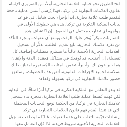
فتح الطريق نحو حماية العلامة التجارية. أولاً، من الضروري الإلمام
بقانون العلامات التجارية في تركيا. فهذا يُرسي أسس عملية ناجحة
لتقديم طلب علامة تجارية. ابدأ بإجراء بحث شامل في قواعد
بيانات الملكية الفكرية في تركيا. هذه هي خطوتك الأولى في
مواجهة أي تضارب محتمل في الحقوق. إن اكتشاف هذه
التضاربات مبكراً يُوفر عليك الوقت ويمنع أي عقبات. بمجرد التأكد
من تفرد علامتك التجارية، تابع تقديم الطلب. تذكّر أن تسجيل
العلامات التجارية الأجنبية غالباً ما يستلزم متطلبات إضافية. كل
تفصيلة، إن أُغفلت، قد تُوقعك في مشاكل مُعقدة. الدقة والإتقان
هما خير عون لك. وأخيراً، تضمن المتابعة المُستمرة اجتياز طلبك
بسلاسة لجميع الإجراءات القانونية. أتقن هذه الخطوات، وستُعزز
حضور علامتك التجارية في تركيا بسهولة وكفاءة.
قد يبدو التعامل مع الملكية الفكرية في تركيا أمرًا شاقًا في البداية،
لكن فهمه يُبسط عملية طلب العلامة التجارية. بمجرد بدء تسجيل
علامتك التجارية في تركيا، من الحكمة توقع التحديات المحتملة
التي قد تنشأ. يُقدم فهم قانون العلامات التجارية في تركيا
إرشادات قيّمة للتغلب على هذه العقبات. غالبًا ما يصاحب تسجيل
العلامات التجارية الأجنبية شروط فريدة، لذا فإن التعامل معها