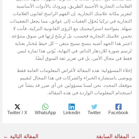
العلامات التجارية الأجنبية الطريق، ويزودك بالأدوات الأساسية
لتعزيز مكانة علامتك التجارية. إن الفهم الراسخ لقانون العلامات
التجارية في تركيا يُحوّل العقبات إلى عوائق، مما يجعل التعقيدات
سهلة. بمواءمة استراتيجيتك مع الرؤى القانونية التركية، فأنت لا
تحمي علامتك التجارية فحسب، بل تُرسّخ إرثها في سوق متنوّعة.
اعتبر هذا الجهد أشبه بنسج نسيج متقن – كل خيط مُختار بعناية
لرسم صورة للازدهار الدائم. في النهاية، يُؤتي هذا ثماره ليس
فقط في مجال الأمن، بل في تعزيز ثقة السوق أيضًا.
إخلاء المسؤولية: هذه المقالة لأغراض المعلومات العامة فقط
ويوصى باستشارة الخبراء والشركات في هذا المجال لتقييم
موقفك المحدد. نحن لسنا مسؤولين عن أي ضرر قد ينشأ عن
استخدام المعلومات الواردة في هذه المقالة.
Twitter / X
WhatsApp
Linkedin
Twitter
Facebook
→
المقالة السابقة
المقالة التالية
←