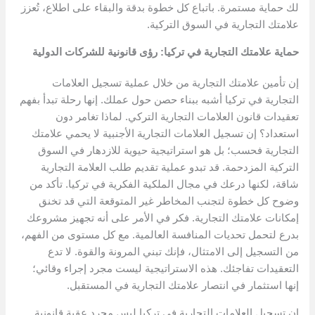
لك حماية مستمرة. باتباع كل خطوة بدقة والبقاء على اطلاع، تُعزز
علامتك التجارية في السوق التركية.
حماية علامتك التجارية في تركيا: رؤى قانونية للشركات الدولية
إن تأمين علامتك التجارية من خلال عملية تسجيل العلامات
التجارية في تركيا أشبه ببناء حصن حول عملك. إنها رحلة تبدأ بفهم
تعقيدات قانون العلامات التجارية التركي. لماذا تغامر دون
استعداد؟ إن تسجيل العلامات التجارية الأجنبية لا يحمي علامتك
التجارية فحسب؛ بل هو استراتيجية حيوية للازدهار في السوق
التركية المزدحمة. قد تبدو عملية تقديم طلب العلامة التجارية
شاقة، لكنها درعك في مجال الملكية الفكرية في تركيا. تأكد من
وضوح كل خطوة لتجنب المخاطر غير المتوقعة التي قد تخنق
إمكانات علامتك التجارية. فكر في الأمر على أنه تجهيز مشروعك
بدرع لتحمل تحديات المنافسة العالمية. مع كل مستوى من الفهم،
من التسجيل إلى الامتثال، فإنك تبني المرونة والقوة. لا تدع
التعقيدات تفاجئك. هذه الاستراتيجية ليست مجرد إجراء وقائي؛
إنها استثمار في انتصار علامتك التجارية في المستقبل.
إن تسجيل العلامات التجارية في تركيا ليس مجرد عقبة قانونية