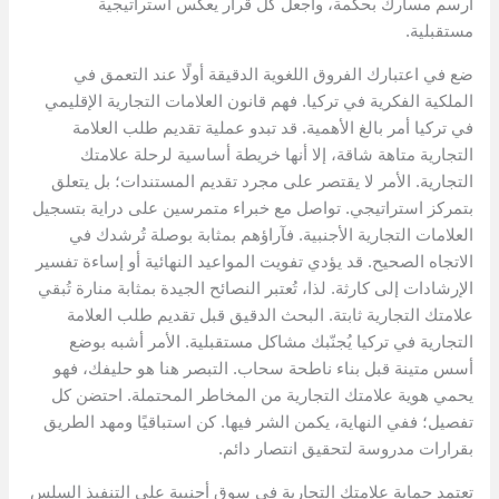
ارسم مسارك بحكمة، واجعل كل قرار يعكس استراتيجية
مستقبلية.
ضع في اعتبارك الفروق اللغوية الدقيقة أولًا عند التعمق في
الملكية الفكرية في تركيا. فهم قانون العلامات التجارية الإقليمي
في تركيا أمر بالغ الأهمية. قد تبدو عملية تقديم طلب العلامة
التجارية متاهة شاقة، إلا أنها خريطة أساسية لرحلة علامتك
التجارية. الأمر لا يقتصر على مجرد تقديم المستندات؛ بل يتعلق
بتمركز استراتيجي. تواصل مع خبراء متمرسين على دراية بتسجيل
العلامات التجارية الأجنبية. فآراؤهم بمثابة بوصلة تُرشدك في
الاتجاه الصحيح. قد يؤدي تفويت المواعيد النهائية أو إساءة تفسير
الإرشادات إلى كارثة. لذا، تُعتبر النصائح الجيدة بمثابة منارة تُبقي
علامتك التجارية ثابتة. البحث الدقيق قبل تقديم طلب العلامة
التجارية في تركيا يُجنّبك مشاكل مستقبلية. الأمر أشبه بوضع
أسس متينة قبل بناء ناطحة سحاب. التبصر هنا هو حليفك، فهو
يحمي هوية علامتك التجارية من المخاطر المحتملة. احتضن كل
تفصيل؛ ففي النهاية، يكمن الشر فيها. كن استباقيًا ومهد الطريق
بقرارات مدروسة لتحقيق انتصار دائم.
تعتمد حماية علامتك التجارية في سوق أجنبية على التنفيذ السلس