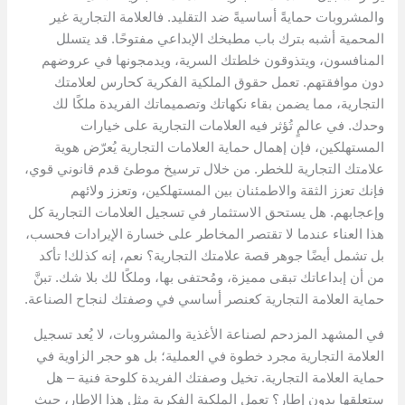
والمشروبات حمايةً أساسيةً ضد التقليد. فالعلامة التجارية غير
المحمية أشبه بترك باب مطبخك الإبداعي مفتوحًا. قد يتسلل
المنافسون، ويتذوقون خلطتك السرية، ويدمجونها في عروضهم
دون موافقتهم. تعمل حقوق الملكية الفكرية كحارس لعلامتك
التجارية، مما يضمن بقاء نكهاتك وتصميماتك الفريدة ملكًا لك
وحدك. في عالمٍ تُؤثر فيه العلامات التجارية على خيارات
المستهلكين، فإن إهمال حماية العلامات التجارية يُعرّض هوية
علامتك التجارية للخطر. من خلال ترسيخ موطئ قدم قانوني قوي،
فإنك تعزز الثقة والاطمئنان بين المستهلكين، وتعزز ولائهم
وإعجابهم. هل يستحق الاستثمار في تسجيل العلامات التجارية كل
هذا العناء عندما لا تقتصر المخاطر على خسارة الإيرادات فحسب،
بل تشمل أيضًا جوهر قصة علامتك التجارية؟ نعم، إنه كذلك! تأكد
من أن إبداعاتك تبقى مميزة، ومُحتفى بها، وملكًا لك بلا شك. تبنَّ
حماية العلامة التجارية كعنصر أساسي في وصفتك لنجاح الصناعة.
في المشهد المزدحم لصناعة الأغذية والمشروبات، لا يُعد تسجيل
العلامة التجارية مجرد خطوة في العملية؛ بل هو حجر الزاوية في
حماية العلامة التجارية. تخيل وصفتك الفريدة كلوحة فنية – هل
ستعلقها بدون إطار؟ تعمل الملكية الفكرية مثل هذا الإطار، حيث