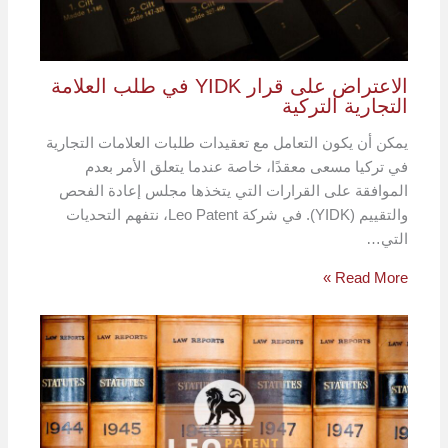
الاعتراض على قرار YIDK في طلب العلامة
التجارية التركية
يمكن أن يكون التعامل مع تعقيدات طلبات العلامات التجارية
في تركيا مسعى معقدًا، خاصة عندما يتعلق الأمر بعدم
الموافقة على القرارات التي يتخذها مجلس إعادة الفحص
والتقييم (YIDK). في شركة Leo Patent، نتفهم التحديات
التي…
Read More »