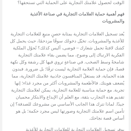
الوقت لحصول علامتك التجارية على الحماية التي تستحقها؟
فهم أهمية حماية العلامات التجارية في صناعة الأغذية
والمشروبات
يُعد تسجيل العلامات التجارية بمثابة حصنٍ منيعٍ للعلامات التجارية
للأغذية والمشروبات. تخيّل دخولك سوقًا مزدحمًا، حيث يحمل كل
كشك لافتةً تحمل شعارك – فوضى، أليس كذلك؟ تُحوّل الملكية
الفكرية الارتباك إلى وضوح، مما يضمن بقاء علامتك التجارية
شامخةً وسط الصخب. في صناعةٍ تروي فيها كل رشفة وكل نكهة
قصةً، فإن حماية العلامة التجارية ليست ترفًا؛ بل ضرورة. فبدون
هذه الحماية، قد يستغلّ المنافسون جاذبية علامتك التجارية، مما
يُضعف هويتك. فالأطعمة والمشروبات أكثر من مجرد غذاء؛ إنها
تجربة. مع حماية مناسبة للعلامة التجارية، يمكن لعلامتك التجارية
تقديم هذه التجارب بثقة، مع العلم أن الإبداع والابتكار محميان
جيدًا. لماذا تترك هذا الجانب الأساسي من مشروعك للصدفة؟ إن
تأمين اسم علامتك التجارية وصورتها ليس مجرد حكمة؛ بل هو
أساس قصة نجاحك.
يوفر تسجيل العلامات التجارية للعلامات التجارية للأغذية