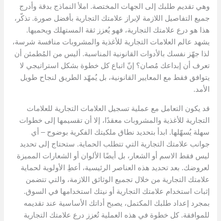
وهي تقديم طلبك إلى الجهات المختصة. املأ النماذج بدقة وأدرج
جميع التفاصيل اللازمة لإبراز علامتك التجارية بأفضل صورة. تذكّر،
هذا هو درع علامتك التجارية، فهو يُعزز ثقة المستهلك ويحميها.
يشهد عالم العلامات التجارية للأغذية والمشروبات منافسة شرسة،
لذا جهّز نفسك بالأدوات القانونية المناسبة. أليس من المُطمئن أن
تعرف أن إبداعك مُصان؟ إنّ اتباع كل خطوة بشكل استراتيجي لا
يتوافق فقط مع المعايير القانونية، بل يُمهّد الطريق لنجاح طويل
الأمد.
قد يكون التعامل مع عملية تسجيل العلامات التجارية للعلامات
التجارية للأغذية والمشروبات معقدًا، إلا أن تقسيمها إلى خطوات
سهلة يُسهّلها. ابدأ بتحديد نطاق ملكيتك الفكرية بوضوح – أي
جوانب علامتك التجارية التي تتطلب الحماية. ستحتاج إلى تحديد
ليس فقط الاسم أو الشعار، بل أيضًا الألوان أو الشعارات المميزة
لعروضك. بعد تحديد هذه العناصر الرئيسية، أعطِ الأولوية لحماية
علامتك التجارية من خلال تجميع الوثائق اللازمة، والتي تتضمن
إثبات استخدام علامتك التجارية أو نيتك استخدامها في السوق.
بمجرد إعداد طلبك المكتمل، يصبح أداتك الأساسية عند تقديمه
للموافقة. كل خطوة في هذه العملية تُعزز درع علامتك التجارية