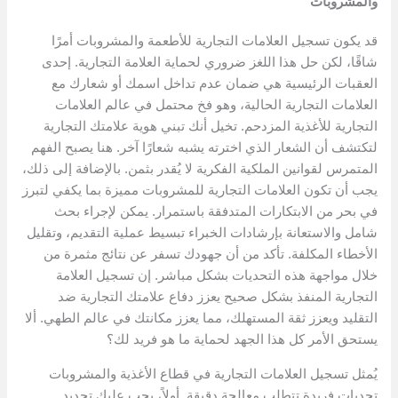
والمشروبات
قد يكون تسجيل العلامات التجارية للأطعمة والمشروبات أمرًا
شاقًا، لكن حل هذا اللغز ضروري لحماية العلامة التجارية. إحدى
العقبات الرئيسية هي ضمان عدم تداخل اسمك أو شعارك مع
العلامات التجارية الحالية، وهو فخ محتمل في عالم العلامات
التجارية للأغذية المزدحم. تخيل أنك تبني هوية علامتك التجارية
لتكتشف أن الشعار الذي اخترته يشبه شعارًا آخر. هنا يصبح الفهم
المتمرس لقوانين الملكية الفكرية لا يُقدر بثمن. بالإضافة إلى ذلك،
يجب أن تكون العلامات التجارية للمشروبات مميزة بما يكفي لتبرز
في بحر من الابتكارات المتدفقة باستمرار. يمكن لإجراء بحث
شامل والاستعانة بإرشادات الخبراء تبسيط عملية التقديم، وتقليل
الأخطاء المكلفة. تأكد من أن جهودك تسفر عن نتائج مثمرة من
خلال مواجهة هذه التحديات بشكل مباشر. إن تسجيل العلامة
التجارية المنفذ بشكل صحيح يعزز دفاع علامتك التجارية ضد
التقليد ويعزز ثقة المستهلك، مما يعزز مكانتك في عالم الطهي. ألا
يستحق الأمر كل هذا الجهد لحماية ما هو فريد لك؟
يُمثل تسجيل العلامات التجارية في قطاع الأغذية والمشروبات
تحديات فريدة تتطلب معالجة دقيقة. أولاً، يجب عليك تحديد