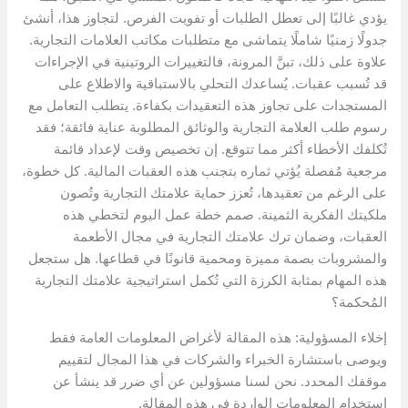
يؤدي غالبًا إلى تعطل الطلبات أو تفويت الفرص. لتجاوز هذا، أنشئ
جدولًا زمنيًا شاملًا يتماشى مع متطلبات مكاتب العلامات التجارية.
علاوة على ذلك، تبنَّ المرونة، فالتغييرات الروتينية في الإجراءات
قد تُسبب عقبات. يُساعدك التحلي بالاستباقية والاطلاع على
المستجدات على تجاوز هذه التعقيدات بكفاءة. يتطلب التعامل مع
رسوم طلب العلامة التجارية والوثائق المطلوبة عناية فائقة؛ فقد
تُكلفك الأخطاء أكثر مما تتوقع. إن تخصيص وقت لإعداد قائمة
مرجعية مُفصلة يُؤتي ثماره بتجنب هذه العقبات المالية. كل خطوة،
على الرغم من تعقيدها، تُعزز حماية علامتك التجارية وتُصون
ملكيتك الفكرية الثمينة. صمم خطة عمل اليوم لتخطي هذه
العقبات، وضمان ترك علامتك التجارية في مجال الأطعمة
والمشروبات بصمة مميزة ومحمية قانونًا في قطاعها. هل ستجعل
هذه المهام بمثابة الكرزة التي تُكمل استراتيجية علامتك التجارية
المُحكمة؟
إخلاء المسؤولية: هذه المقالة لأغراض المعلومات العامة فقط
ويوصى باستشارة الخبراء والشركات في هذا المجال لتقييم
موقفك المحدد. نحن لسنا مسؤولين عن أي ضرر قد ينشأ عن
استخدام المعلومات الواردة في هذه المقالة.