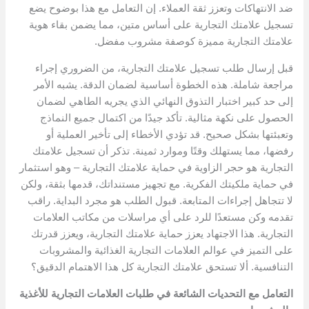
ضد الانتهاكات وتعزز ثقة العملاء. إن التعامل مع هذا بوضوح يضع
تسجيل علامتك التجارية على أساس متين، مما يضمن بقاء هوية
علامتك التجارية مميزة كوصفة مشروب مفضل.
قبل إرسال طلب تسجيل علامتك التجارية، من الضروري إجراء
مراجعة شاملة. هذه الخطوة أساسية لضمان الدقة. يشبه الأمر
إلى حد كبير اختبار التذوق النهائي الذي يجريه الطاهي لضمان
الحصول على نكهة مثالية. تأكد جيدًا من اكتمال جميع النماذج
وتعبئتها بشكل صحيح. قد تؤدي الأخطاء إلى تأخير العملية أو
رفضها، مما يستهلك وقتًا وموارد ثمينة. تذكر أن تسجيل علامتك
التجارية هو حجر الزاوية في حماية علامتك التجارية – وهو استثمار
في حماية ملكيتك الفكرية. مع تجهيز مستنداتك، قدمها بثقة، ولكن
لا تتجاهل إجراءات المتابعة. قبول الطلب هو مجرد البداية. راقب
تقدمه وكن مستعدًا للرد على أي مراسلات من مكاتب العلامات
التجارية. هذا الاجتهاد يعزز حماية علامتك التجارية، ويعزز قدرتك
على التميز في عوالم العلامات التجارية الغذائية والمشروبات
التنافسية. ألا تستحق علامتك التجارية كل هذا الاهتمام الدقيق؟
التعامل مع التحديات الشائعة في طلبات العلامات التجارية للأغذية