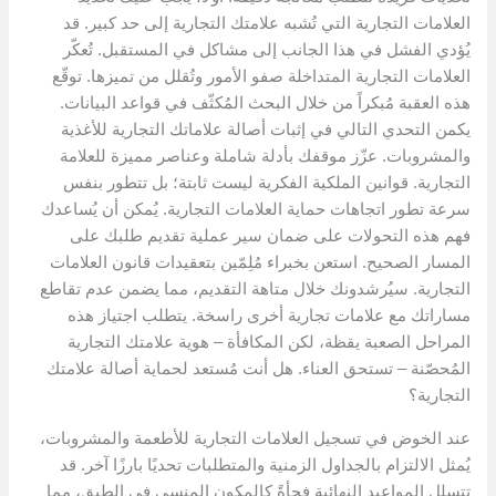
العلامات التجارية التي تُشبه علامتك التجارية إلى حد كبير. قد
يُؤدي الفشل في هذا الجانب إلى مشاكل في المستقبل. تُعكّر
العلامات التجارية المتداخلة صفو الأمور وتُقلل من تميزها. توقّع
هذه العقبة مُبكراً من خلال البحث المُكثّف في قواعد البيانات.
يكمن التحدي التالي في إثبات أصالة علاماتك التجارية للأغذية
والمشروبات. عزّز موقفك بأدلة شاملة وعناصر مميزة للعلامة
التجارية. قوانين الملكية الفكرية ليست ثابتة؛ بل تتطور بنفس
سرعة تطور اتجاهات حماية العلامات التجارية. يُمكن أن يُساعدك
فهم هذه التحولات على ضمان سير عملية تقديم طلبك على
المسار الصحيح. استعن بخبراء مُلِمّين بتعقيدات قانون العلامات
التجارية. سيُرشدونك خلال متاهة التقديم، مما يضمن عدم تقاطع
مساراتك مع علامات تجارية أخرى راسخة. يتطلب اجتياز هذه
المراحل الصعبة يقظة، لكن المكافأة – هوية علامتك التجارية
المُحصّنة – تستحق العناء. هل أنت مُستعد لحماية أصالة علامتك
التجارية؟
عند الخوض في تسجيل العلامات التجارية للأطعمة والمشروبات،
يُمثل الالتزام بالجداول الزمنية والمتطلبات تحديًا بارزًا آخر. قد
تتسلل المواعيد النهائية فجأةً كالمكون المنسي في الطبق، مما