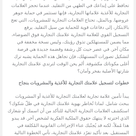
تحافظ على إبداعك في الطهي من التقليد. عندما تحجز العلامات
التجارية للأغذية علاماتها التجارية، فإنها تستثمر في حماية جوهر
عروضها. وبالمثل، تحتاج العلامات التجارية للمشروبات، التي تعج
بالابتكار، إلى دفاعات قوية للحماية من سيل التقليد. يرفع
التسجيل القوي للعلامة التجارية علامتك التجارية فوق الضوضاء،
مما يضمن للمستهلكين تذوق رؤيتك، وليس نسخة مخففة في
مكان آخر. في عصر حيث كل رشفة وقضمة جديدة هي فرصة
لتشكيل تصورات المستهلك، فإن تجاهل هذه الحماية يشبه ترك
أغلى مكوناتك مكشوفة. ألم يحن الوقت لترتدي علامتك التجارية
شارتها الأصلية بفخر وأمان؟
خطوات لتسجيل علامتك التجارية للأغذية والمشروبات بنجاح
يبدأ تأمين علامة تجارية لعلامتك التجارية للأغذية أو المشروبات
ببحث شامل. لماذا تُخاطر بهوية علامتك التجارية في ظلّ شكوك؟
استكشف العلامات التجارية الحالية للتأكد من أن اسمك أو شعارك
الذي اخترته لا ينتهك حقوق الملكية الفكرية لشخص آخر. قد يبدو
هذا مُملاً، لكنه قد يُجنّبك عناء الإجراءات القانونية المُكلفة في
المستقبل. بعد تأكيد تفرّد علامتك التجارية، تأتي الخطوة التالية