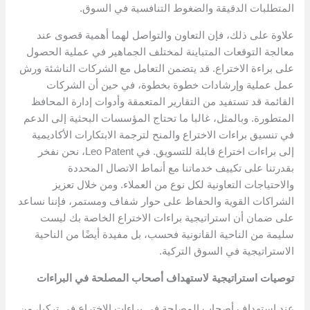
المتطلبات الدقيقة والضغوط التنافسية في السوق.
علاوة على ذلك، فإن التعاون والتواصل لهما أهمية قصوى عند
معالجة التوقعات المتباينة لمختلف الجماهير في عملية الحصول
على براءة الاختراع. قد يتضمن التعامل مع الشركات الناشئة ورش
عمل عملية وإرشادات خطوة بخطوة، في حين أن الشركات
القائمة قد تستفيد من التقارير المتعمقة وأدوات إدارة المحافظ
المتطورة. وبالمثل، غالبا ما تحتاج المؤسسات البحثية إلى الدعم
في تنسيق براءات الاختراع والمنح لترجمة الابتكارات الأكاديمية
إلى براءات اختراع قابلة للتسويق. في Leo Patent، نحن نفخر
بقدرتنا على تكييف خدماتنا مع أنماط الاتصال المحددة
والاحتياجات التعاونية لكل نوع من العملاء. ومن خلال تعزيز
الشراكات القوية والحفاظ على حوار شفاف ومستمر، فإننا نساعد
على ضمان أن استراتيجية براءات الاختراع الخاصة بك ليست
سليمة من الناحية القانونية فحسب، بل مفيدة أيضًا من الناحية
الاستراتيجية في السوق التركية.
توصيات استراتيجية لاستهداف أصحاب المصلحة في البراءات
عند استهداف أصحاب المصلحة في براءات الاختراع في تركيا، من