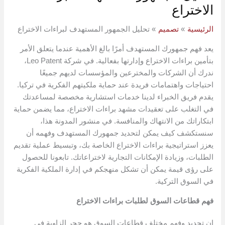
الاختراع
الرئيسية
تصميم
تحليل الجمهور المستهدف لبراءات الاختراع
يعد فهم جمهورك المستهدف أمرًا بالغ الأهمية عندما يتعلق الأمر
بتأمين براءات الاختراع وإدارتها بفعالية. في شركة Leo Patent،
ندرك أن الشركات والمخترعين والمؤسسات لديهم جميعًا
احتياجات واهتمامات فريدة عند حماية ملكيتهم الفكرية في تركيا.
يقدم فريق الخبراء لدينا خدمات استشارية مخصصة لمساعدتك
في التغلب على تعقيدات مشهد براءات الاختراع، مما يضمن حماية
ابتكاراتك من الانتهاك والمنافسة. في منشور المدونة هذا،
سنستكشف كيف يمكن لتحديد جمهورك المستهدف وفهمه أن
يعزز استراتيجية براءات الاختراع الخاصة بك، وتبسيط عملية تقديم
الطلبات، وزيادة الإمكانات التجارية لاختراعاتك. تابعونا للحصول
على رؤى قيمة يمكن أن تشكل منهجكم في إدارة الملكية الفكرية
في السوق التركية.
فهم قطاعات السوق لطلبات براءات الاختراع
إن تحديد وفهم مختلف قطاعات السوق هو حجر الزاوية في