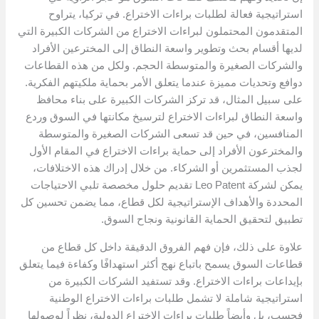
استراتيجية فعالة لطلبات براءات الاختراع. في تركيا، يتراوح
المتقدمون المحتملون لبراءات الاختراع من الشركات الكبيرة التي
لديها أقسام بحث وتطوير واسعة النطاق إلى المخترعين الأفراد
والشركات الصغيرة والمتوسطة الحجم. ولكل من هذه القطاعات
دوافع وتحديات مميزة عندما يتعلق الأمر بحماية ملكيتهم الفكرية.
على سبيل المثال، قد تركز الشركات الكبيرة على بناء محافظ
واسعة النطاق لبراءات الاختراع لترسيخ مكانتها في السوق وردع
المنافسين، في حين قد تسعى الشركات الصغيرة والمتوسطة
والمخترعون الأفراد إلى حماية براءات الاختراع في المقام الأول
لجذب المستثمرين أو الشركاء. من خلال إدراك هذه الاختلافات،
يمكن لشركة Leo Patent تقديم حلول مخصصة تلبي الاحتياجات
المحددة والأهداف الإستراتيجية لكل قطاع، مما يضمن تحسين كل
تطبيق لتحقيق الحماية القانونية ونجاح السوق.
علاوة على ذلك، فإن فهم الفروق الدقيقة داخل كل قطاع من
قطاعات السوق يسمح باتباع نهج أكثر استهدافًا وكفاءة فيما يتعلق
بإيداعات براءات الاختراع. وقد تستفيد الشركات الكبيرة من
استراتيجية شاملة لا تشمل طلبات براءات الاختراع الوطنية
فحسب، بل وأيضاً طلبات براءات الاختراع الدولية، نظراً لوصولها