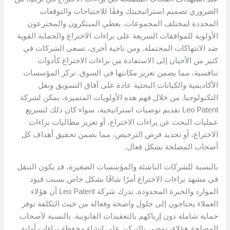
الضروري تصميم استراتيجيتك وفقًا للاحتياجات والتوقعات
المحددة لمختلف المجموعات. يعطي المبتكرون والمخترعون
الأولوية للموافقات السريعة على براءات الاختراع والحماية القوية
ضد الانتهاكات المحتملة. ومن ناحية أخرى، تسعى الشركات في
كثير من الأحيان إلى الاستفادة من براءات الاختراع كأدوات
تنافسية، مما يضمن تعزيز مكانتها في السوق. تركز المؤسسات
الأكاديمية والكيانات البحثية عادة على آفاق التسويق ونقل
التكنولوجيا. من خلال فهم هذه الأولويات المتميزة، يمكن لشركة
Leo Patent تقديم توصيات استراتيجية، سواء كان ذلك لتسريع
عمليات البحث عن براءات الاختراع، أو تعزيز مطالبات براءات
الاختراع، أو تحديد فرص الترخيص، مما يضمن تحقيق أهداف كل
أصحاب المصلحة بشكل فعال.
بالنسبة للشركات الناشئة والمؤسسات الصغيرة، قد يكون التنقل
في مشهد براءات الاختراع أمرًا شاقًا بشكل خاص بسبب قيود
الموارد والخبرة المحدودة. تدرك شركة Leo Patent أن هؤلاء
العملاء يحتاجون إلى حلول واضحة وفعالة من حيث التكلفة توفر
حماية شاملة دون إرباكهم بالتعقيدات القانونية. بالنسبة لأصحاب
المصلحة هؤلاء، نوصي بالتركيز على إنشاء محفظة براءات أولية