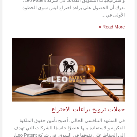
واستراتيجيات التسويق الفعالة. في شركة Leo Patent،
ندرك أن الحصول على براءة اختراع ليس سوى الخطوة
الأولى في…
Read More »
حملات ترويج براءات الاختراع
في المشهد التنافسي الحالي، أصبح تأمين حقوق الملكية
الفكرية والاستفادة منها عنصرًا حاسمًا للشركات التي تهدف
إلى الحفاظ على تفوقها في السوق. في شركة Leo Patent،