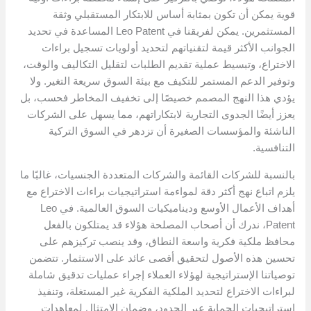
قوية يمكن أن تكون بمثابة أساس للابتكار المستقبلي وثقة
المستثمرين. يمكن لفريقنا في Leo Patent المساعدة في تحديد
الجوانب الأكثر قيمة لتقنياتهم لتحديد أولويات تسجيل براءات
الاختراع، وتبسيط عملية تقديم الطلبات لتقليل التكاليف والوقت،
وتوفير الدعم المستمر للتكيف مع بيئة السوق سريعة التغير. ولا
يؤدي هذا النهج المصمم خصيصًا إلى تخفيف المخاطر فحسب، بل
يعزز أيضًا الجدوى التجارية لابتكاراتهم، مما يسهل على الشركات
الناشئة والمؤسسات الصغيرة أن تزدهر في السوق التركية
التنافسية.
بالنسبة للشركات القائمة والشركات المتعددة الجنسيات، غالبًا ما
يلزم اتباع نهج أكثر دقة لمواءمة استراتيجيات براءات الاختراع مع
أهداف الأعمال الأوسع وديناميكيات السوق العالمية. في Leo
Patent، ندرك أن أصحاب المصلحة هؤلاء قد يمتلكون بالفعل
محافظ ملكية فكرية واسعة النطاق، وقد ينصب تركيزهم على
تحسين هذه الأصول لتحقيق أقصى عائد على الاستثمار. تتضمن
توصياتنا الإستراتيجية لهؤلاء العملاء إجراء عمليات تدقيق شاملة
لبراءات الاختراع لتحديد الملكية الفكرية غير المستغلة، وتنفيذ
استراتيجيات الحماية عبر الحدود، وضمان الامتثال لمعاهدات