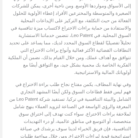
إلى الأسواق ومواردها الأوسع. ومن ناحية أخرى، يمكن للشركات
الصغيرة والمتوسطة والمخترعين الأفراد إعطاء الأولوية للحلول
الفعالة من حيث التكلفة، مع التركيز على الإيداعات المحلية
والاستفادة من حماية براءات الاختراع لاكتساب ميزة تنافسية في
السوق المحلية. في Leo Patent، تتضمن خدماتنا الاستشارية
تحليلاً تفصيليًا لقطاع السوق المحدد لديك، مما يساعد على تحديد
النطاقات القضائية الأكثر فعالية وأنواع براءات الاختراع التي
تتوافق مع أهداف عملك. ومن خلال القيام بذلك، نضمن أن الملكية
الفكرية الخاصة بك محمية بشكل جيد، مع التوافق أيضًا مع
أولوياتك المالية والاستراتيجية.
وفي نهاية المطاف، يكمن مفتاح نجاح طلب براءة الاختراع في
فهم ليس فقط قطاعات السوق ولكن أيضًا المشهد التجاري
الشامل والبيئة التنافسية في تركيا. تستفيد شركة Leo Patent من
المعرفة والرؤى الواسعة في الصناعة لتزويد العملاء بنهج شامل
لملاحقة براءات الاختراع. سواء كنت تهدف إلى اختراق سوق
متخصصة، أو التوسع في مناطق عالمية، أو درء التهديدات
التنافسية، فإن فريق الخبراء لدينا سوف يرشدك في صياغة
استراتيجية قوية لبراءات الاختراع. ومن خلال مواءمة طلبات