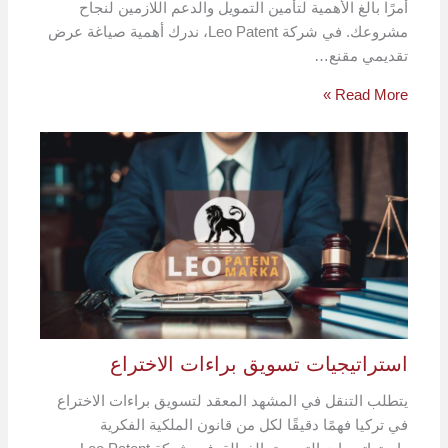
أمرًا بالغ الأهمية لتأمين التمويل والدعم اللازمين لنجاح
مشروعك. في شركة Leo Patent، ندرك أهمية صياغة عرض
تقديمي مقنع…
Read More »
استراتيجيات تسويق براءات الاختراع
يتطلب التنقل في المشهد المعقد لتسويق براءات الاختراع
في تركيا فهمًا دقيقًا لكل من قانون الملكية الفكرية