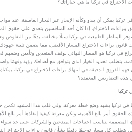
ت الاختراع في تركيا ما هي خياراتك؟
في تركيا يمكن أن يبدو وكأنه الإبحار عبر البحار العاصفة. عند موا
تعلق ببراءات الاختراع. إذا كان أحد المنافسين يتعدى على حقوق ال
 المناظر الطبيعية في تركيا سبلًا مختلفة، بدءًا من التفاوض وح
ت قانون براءات الاختراع المسار الأفضل، مما يضمن تلبية جهودك لل
تراع في تركيا هو المسار النهائي لوقف المتعدين وتأمين وضعهم ف
. يتطلب تحديد الخيار الذي يتوافق مع أهدافك رؤية وفهمًا واضحًا. 
فهم الفروق الدقيقة في انتهاك براءات الاختراع في تركيا، يمكن
 في هذه التضاريس المعقدة؟
 تركيا
ها في تركيا يشبه وضع خطة معركة. وفي قلب هذا المشهد تكمن حق
ه الحقوق أمر بالغ الأهمية، ولكن معرفة كيفية إنفاذها أمر بالغ ال
راع، المصممة لتناسب احتياجات المبدعين والشركات على حد سواء
، يتطلب كل مسار توجيهًا دقيقًا بشأن قانون براءات الاختراع. الن