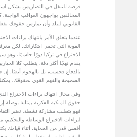
فرصة للتنقل في التضاريس بشكل استراتي
المخالفين يواجهون العواقب الواجبة. 
القانوني للبلد وأن تمارس حقوقك بفعال
عندما يتعلق الأمر بانتهاك براءات الا
القوية التي تحمي ابتكاراتك. لكن معر
الاختراع في تركيا دورًا حاسمًا، وهو 
يقدم نهجًا أكثر دقة. يتطلب كلا الخياري
بالدفاع فحسب، بل بالهجوم أيضًا. إن ف
الصحيحة والفهم القوي لحقوقك، يمكنك الإ
وفي مجال انتهاك براءات الاختراع الذي
حقوق الملكية الفكرية بمثابة بوصلة إر
فهو يتطلب مشاركة نشطة. تعتبر التقاضي
لبراءات الاختراع الوساطة والتحكيم، م
أقصى قدر من الحماية. أثناء قيامك بكتا
الوقت. إذا تم استخدامها بشكل صحيح، ف