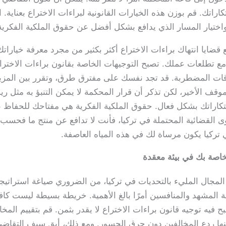
بتكاراتك. قم بوزن هذه الخيارات القانونية لبراءات الاختراع بعناي
واختيار المسار الذي يدافع بشكل أفضل عن حقوق الملكية الفكرية
قضايا انتهاك براءات الاختراع أكثر بكثير من مجرد معرفة خياراتك 
مع تطلعات عملك. تصبح التوجيهات الخاصة بقانون براءات الاختراع أ
لأوقات المضطربة. قد تجد نفسك على مفترق طرق، وتقرر بين الم
ا الموقف الأخير، لكن تذكر أن قرار المحكمة لا يمكن التنبؤ به م
اراتك بشكل فعال. حقوق الملكية الفكرية هي مفتاحك للحفاظ ع
وى القضائية المحتملة في تركيا، فأنت لا تدافع عن منتج ما فحسب
 تركيا يكون مرساة لك في هذه المياه العاصفة.
لخاصة بك في بيئة معقدة
 المجال المليء بالتحديات في تركيا، من الضروري صياغة استراتي
رفة المشهد والمنافسين أمرًا بالغ الأهمية. خريطة بسيطة ليست كا
ح فيه توجيه قانون براءات الاختراع لا يقدر بثمن. قم بتقييم ال
كنها ردع المخالفين دون حرق الجسور. ومع ذلك، أبقِ سيف التقاضي