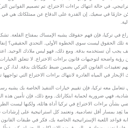
جي. في حالة انتهاك براءات الاختراع، تم تصميم القوانين التركي
كن حازمًا في سعيك. إن القدرة على الدفاع عن ممتلكاتك هي في م
ية.
ختراع في تركيا، فإن فهم حقوقك يشبه الإمساك بمفتاح القلعة. تشك
فة تلك الحقوق ليست سوى الخطوة الأولى. التحدي الحقيقي؟ إنفاذ
سيف يجب أن تستخدمه بدقة. ومع ذلك، فهو ليس ملاذك الوحيد. اعتب
ن رؤية واضحة لتوجيهات قانون براءات الاختراع. لا تتعلق الخيارات 
هم تعقيدات القانون التركي يضمن ضبط تكتيكاتك بدقة. لذا، كن مس
بحار في المياه الغادرة لانتهاك براءات الاختراع التي تواجهها ترك
 تتعامل معه تركيا، فإن تقييم خيارات التنفيذ الخاصة بك يشبه رس
شادية، فهي ضرورية لحماية ابتكاراتك. ومع ذلك، فإن تأمين هذه ا
 بشأن براءات الاختراع في تركيا أداة هائلة، ولكنها ليست الطري
ما يَعِد بمسار أقل تصادمية. وتعتمد كل استراتيجية على إرشادات 
بة قواعد اللعبة الإستراتيجية الخاصة بك، فكر في طبقات القانون ا
إنها تعزز وضعك في السوق ضد الانتهاكات المحتملة. كن يقظًا، لأ