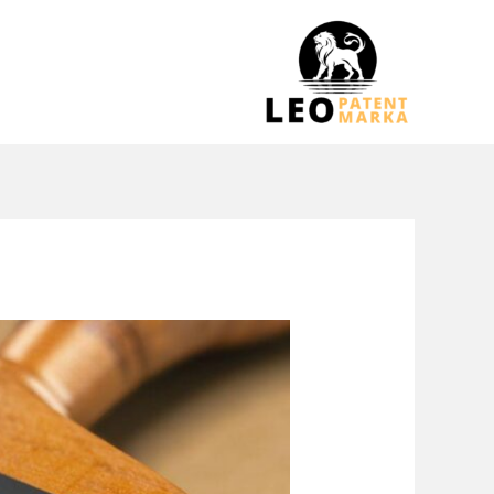
خطي
لى
لمحتوى