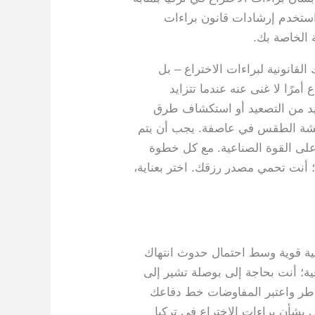
ة. استخدم إرشادات قانون براءات
 الخاصة بك.
القانونية لبراءات الاختراع – بل
مرًا لا غنى عنه عندما تتزايد
زيد من التصعيد أو استكشاف طرق
ثل ريشة الطقس في عاصفة. يجب أن يتم
لى القوة الصناعية. مع كل خطوة
؛ أنت تحمي مصدر رزقك. اختر بعناية،
جية قوية وسط احتمال حدوث انتهاك
فية؛ أنت بحاجة إلى بوصلة تشير إلى
مخاطر واعتبر المفاوضات خط دفاعك
 بشأن براءات الاختراع في تركيا