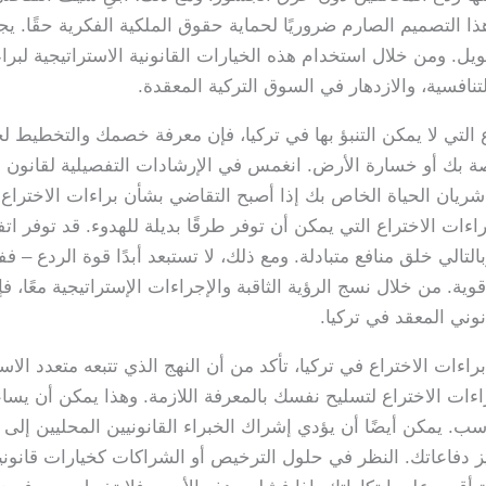
ذا التصميم الصارم ضروريًا لحماية حقوق الملكية الفكرية حقًا. 
. ومن خلال استخدام هذه الخيارات القانونية الاستراتيجية لبرا
لتنافسية، والازدهار في السوق التركية المعقدة.
لتي لا يمكن التنبؤ بها في تركيا، فإن معرفة خصمك والتخطيط لخ
صة بك أو خسارة الأرض. انغمس في الإرشادات التفصيلية لقانون بر
نه شريان الحياة الخاص بك إذا أصبح التقاضي بشأن براءات الاختراع 
ات الاختراع التي يمكن أن توفر طرقًا بديلة للهدوء. قد توفر اتفاق
لتالي خلق منافع متبادلة. ومع ذلك، لا تستبعد أبدًا قوة الردع – 
ية. من خلال نسج الرؤية الثاقبة والإجراءات الإستراتيجية معًا، فإ
ني المعقد في تركيا.
براءات الاختراع في تركيا، تأكد من أن النهج الذي تتبعه متعدد 
اءات الاختراع لتسليح نفسك بالمعرفة اللازمة. وهذا يمكن أن يساع
ناسب. يمكن أيضًا أن يؤدي إشراك الخبراء القانونيين المحليين إل
دفاعاتك. النظر في حلول الترخيص أو الشراكات كخيارات قانونية