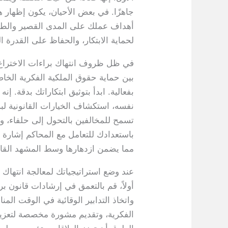
جاهزًا. في بعض الأحيان، يكون إظهار ه
أهداف عملك على المدى القصير والطويل
لحماية الابتكار، والحفاظ على القدرة ا
في ظل ظروف انتهاك براءات الاختراع ا
بين حماية حقوق الملكية الفكرية الخا
بفعالية. ابدأ بتوثيق ابتكاراتك بدقة. إ
نفسه، استكشاف الخيارات القانونية لبراء
تسمح للمخالفين بالتحول إلى حلفاء، وبا
باستعدادك للتعامل مع المحاكم إشارة قو
مما يضمن ازدهارها وسط المشهد القانو
عند وضع استراتيجياتك لمعالجة انتهاك 
أولاً، قم بالتعمق في إرشادات قانون بر
واتخاذ التدابير الوقائية في الوقت الم
الفكرية، وتقديم مشورة مخصصة لتعزيز 