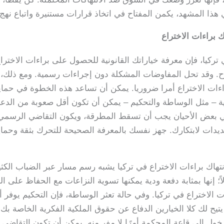
هذا المشهد، يكمن المفتاح في اتخاذ قرارات مستنيرة واتباع نهج
ك براءات الاختراع
ي تركيا، فإن معرفة خياراتك القانونية للحصول على براءات الاختر
فتوح. وقد تحل المفاوضات المشكلة دون إجراءات رسمية. ومع ذلك،
ات الاختراع أمرا ضروريا. يمكن أن تساعد هذه الخطوة في حماية
قوية – مثل الوساطة والتحكيم – يمكن أن تكون أقل صعوبة من الدع
 في بعض الأحيان يجب أن تسقط المطرقة، ويكون التقاضي الرسمي
ديدات لابتكارك. جهز نفسك بالمعرفة الصحيحة للتحرك بثقة وحماية
 انتهاك براءات الاختراع في تركيا يشبه رسم مسار عبر الضباب الك
؛ إنها بمثابة دفعة ودية يمكنها تسوية النزاعات مع الحفاظ على الع
ت الاختراع في تركيا. وفي حالة تعثر الوساطة، فإن التحكيم يوف
تيح لك كلا الخيارين الدفاع عن حقوق الملكية الفكرية الخاصة بك د
خول إلى قاعة المحكمة أمرًا لا مفر منه. يمكن أن تكون التقاضي ب