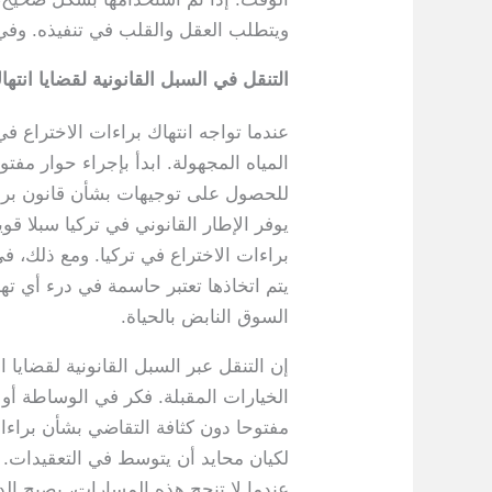
ويتطلب العقل والقلب في تنفيذه. وفي 
التنقل في السبل القانونية لقضايا انتها
عندما تواجه انتهاك براءات الاختراع ف
المياه المجهولة. ابدأ بإجراء حوار م
للحصول على توجيهات بشأن قانون براء
يوفر الإطار القانوني في تركيا سبلا 
براءات الاختراع في تركيا. ومع ذلك،
يتم اتخاذها تعتبر حاسمة في درء أي ته
السوق النابض بالحياة.
إن التنقل عبر السبل القانونية لقضايا
الخيارات المقبلة. فكر في الوساطة أولاً
مفتوحا دون كثافة التقاضي بشأن براءا
لكيان محايد أن يتوسط في التعقيدات. ي
عندما لا تنجح هذه المسارات، يصبح الد