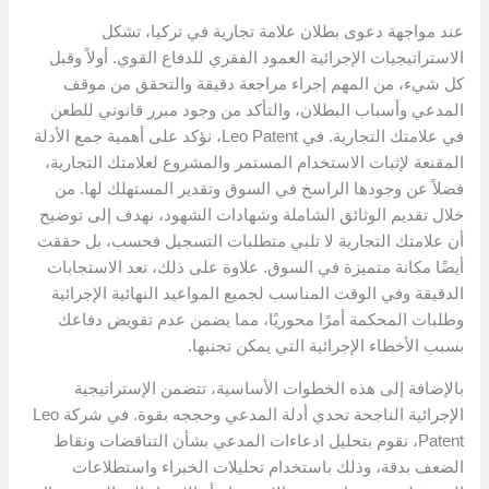
عند مواجهة دعوى بطلان علامة تجارية في تركيا، تشكل
الاستراتيجيات الإجرائية العمود الفقري للدفاع القوي. أولاً وقبل
كل شيء، من المهم إجراء مراجعة دقيقة والتحقق من موقف
المدعي وأسباب البطلان، والتأكد من وجود مبرر قانوني للطعن
في علامتك التجارية. في Leo Patent، نؤكد على أهمية جمع الأدلة
المقنعة لإثبات الاستخدام المستمر والمشروع لعلامتك التجارية،
فضلاً عن وجودها الراسخ في السوق وتقدير المستهلك لها. من
خلال تقديم الوثائق الشاملة وشهادات الشهود، نهدف إلى توضيح
أن علامتك التجارية لا تلبي متطلبات التسجيل فحسب، بل حققت
أيضًا مكانة متميزة في السوق. علاوة على ذلك، تعد الاستجابات
الدقيقة وفي الوقت المناسب لجميع المواعيد النهائية الإجرائية
وطلبات المحكمة أمرًا محوريًا، مما يضمن عدم تقويض دفاعك
بسبب الأخطاء الإجرائية التي يمكن تجنبها.
بالإضافة إلى هذه الخطوات الأساسية، تتضمن الإستراتيجية
الإجرائية الناجحة تحدي أدلة المدعي وحججه بقوة. في شركة Leo
Patent، نقوم بتحليل ادعاءات المدعي بشأن التناقضات ونقاط
الضعف بدقة، وذلك باستخدام تحليلات الخبراء واستطلاعات