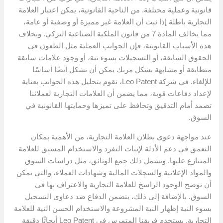
قانونية وعملية مختلفة. من الناحية القانونية، يمكن اعتبار العلامة
التجارية باطلة إذا ثبت أن العلامة غير مميزة أو وصفية أو عامة،
مما يخالف المادة 7 من قانون الملكية الصناعية التركي. وبخلاف
هذه الأسباب القانونية، فإن الجوانب العملية مثل الطعون في
الحقوق السابقة، أو التسجيلات بسوء نية، أو وجود علامات سابقة
متطابقة أو مشابهة بشكل مربك يمكن أن تشكل أيضًا أساسًا
للإلغاء. في شركة Leo Patent، نقوم بتحليل هذه الجوانب بعناية
لإعداد دفاعات قوية، مما يضمن أن العلامات التجارية لعملائنا
تصمد أمام التدقيق وتحافظ على تميزها وحمايتها القانونية في
السوق.
عند مواجهة دعوى بطلان العلامة التجارية، من الأهمية بمكان
التعمق في دعم الأدلة لإثبات التفرد والاستخدام المسبق للعلامة
المتنازع عليها. ويشمل ذلك جمع الوثائق، مثل دراسات السوق
والمواد الإعلانية والسجلات المالية وشهادات العملاء، والتي يمكن
أن توضح الوجود الراسخ للعلامة التجارية والاعتراف بها في
السوق. بالإضافة إلى ذلك، يتضمن الدفاع ضد دعاوى التسجيل
بسوء النية إظهار النية المشروعة والاستخدام الحسن النية للعلامة
التجارية. يستخدم فريقنا المتمرس في Leo Patent أبحاثًا دقيقة