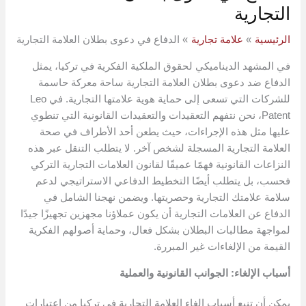
التجارية
الرئيسية
علامة تجارية
الدفاع في دعوى بطلان العلامة التجارية
في المشهد الديناميكي لحقوق الملكية الفكرية في تركيا، يمثل
الدفاع ضد دعوى بطلان العلامة التجارية ساحة معركة حاسمة
للشركات التي تسعى إلى حماية هوية علامتها التجارية. في Leo
Patent، نحن نتفهم التعقيدات والتعقيدات القانونية التي تنطوي
عليها مثل هذه الإجراءات، حيث يطعن أحد الأطراف في صحة
العلامة التجارية المسجلة لشخص آخر. لا يتطلب التنقل عبر هذه
النزاعات القانونية فهمًا عميقًا لقانون العلامات التجارية التركي
فحسب، بل يتطلب أيضًا التخطيط الدفاعي الاستراتيجي لدعم
سلامة علامتك التجارية وحصريتها. ويضمن نهجنا الشامل في
الدفاع عن العلامات التجارية أن يكون عملاؤنا مجهزين تجهيزًا جيدًا
لمواجهة مطالبات البطلان بشكل فعال، وحماية أصولهم الفكرية
القيمة من الإلغاءات غير المبررة.
أسباب الإلغاء: الجوانب القانونية والعملية
يمكن أن تنبع أسباب إلغاء العلامة التجارية في تركيا من اعتبارات