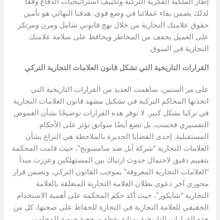
إطار الملكية الفكرية التركية وتكييف استراتيجيات الدفاع وفقًا
لذلك يضمن بقاء عملائنا في وضع قوي. هدفنا النهائي هو تأمين
حقوق علامتك التجارية من خلال نهج قانوني شامل ومرن ومرتكز
على العميل يخفف من المخاطر ويحافظ على سلامة علامتك
التجارية في السوق.
القرارات التاريخية التي تشكل قانون العلامات التجارية التركي
على مر السنين، ساهمت العديد من القرارات التاريخية التي
اتخذتها المحاكم التركية في تشكيل مشهد قانون العلامات التجارية
في تركيا بشكل كبير. لا توفر هذه القرارات توضيحًا بشأن الغموض
التفسيري فحسب، بل تضع أيضًا سوابق تؤثر على الأحكام
المستقبلية. إحدى القضايا الجديرة بالملاحظة هي النزاع بشأن
العلامات التجارية “شركة أبل ضد سامسونج”، حيث قامت المحكمة
بتقييم دقيق لاحتمال حدوث ارتباك بين المستهلكين وعززت مبدأ
“العلامات التجارية المعروفة” بموجب القانون التركي. وتضمن قرار
محوري آخر دعوى بطلان العلامة التجارية المتعلقة بالعلامة
التجارية “شايكور”، حيث أكد حكم المحكمة على أهمية الاستخدام
الحقيقي للعلامة التجارية في التجارة للحفاظ على صحتها. كل من
هذه القرارات التاريخية بمثابة نقطة مرجعية حيوية للمحامين