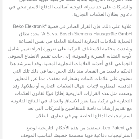
والشركات على حد سواء، لتوجيه أساليب الدفاع الاستراتيجي في
دعاوى بطلان العلامات التجارية.
علاوة على ذلك، فإن القرار الصادر في قضية “Beko Elektronik
A.S. vs. Bosch-Siemens Hausgeräte GmbH” يحدد نطاق
الحماية للعلامات التجارية المماثلة العاملة في نفس الصناعة.
وشددت محكمة الاستئناف التركية على ضرورة إجراء تقييم شامل
لأوجه التشابه البصرية والصوتية، إلى جانب تقييم الانطباع السوقي
الجماعي الذي أحدثته العلامات التجارية المعنية. وقد استرشد هذا
الحكم بالعديد من القضايا منذ ذلك الحين، بما في ذلك تلك التي
تنطوي على علامات كلمات وشعارات معقدة، مما عزز المعايير
الدقيقة المطلوبة لإثبات انتهاك العلامات التجارية أو بطلانها. وقد
وضعت مثل هذه القرارات التاريخية إطارًا قويًا لقانون العلامات
التجارية في تركيا، مما يعزز الاتساق والعدالة في النتائج القانونية
مع تقديم إرشادات ثاقبة للمتقاضين والشركات التي تعد
استراتيجيات الدفاع الخاصة بهم في دعاوى البطلان.
في Leo Patent، نستفيد من هذه الأحكام التاريخية لوضع
استراتيجيات دفاعية قوية مصممة خصيصًا لتناسب الموقف