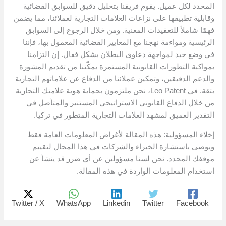
المحدد لكل عميل. يقوم فريقنا بتحليل دقيق للسوابق القضائية
وقابلية تطبيقها على نزاعات العلامات التجارية لعملائنا، مما يضمن
فهمًا شاملاً للتعقيدات المعنية. ومن خلال الرجوع إلى السوابق
الرئيسية ومواءمة نهجنا مع المعايير القضائية المعمول بها، فإننا
في وضع جيد لمواجهة دعاوى البطلان بشكل فعال. إن التزامنا
بمواكبة التطورات القانونية المستمرة يمكّننا من تقديم المشورة
والدعم الدقيقين، وتمكين عملائنا من الدفاع عن علاماتهم التجارية
بثقة. في Leo Patent، نحن ملتزمون بحماية هوية علامتك التجارية
من خلال الدفاع القانوني الاستراتيجي المستنير والمتأصل في
التقدير العميق لمشهد العلامات التجارية المتطور في تركيا.
إخلاء المسؤولية: هذه المقالة لأغراض المعلومات العامة فقط
ويوصى باستشارة الخبراء والشركات في هذا المجال لتقييم
موقفك المحدد. نحن لسنا مسؤولين عن أي ضرر قد ينشأ عن
استخدام المعلومات الواردة في هذه المقالة.
Twitter / X
WhatsApp
Linkedin
Twitter
Facebook