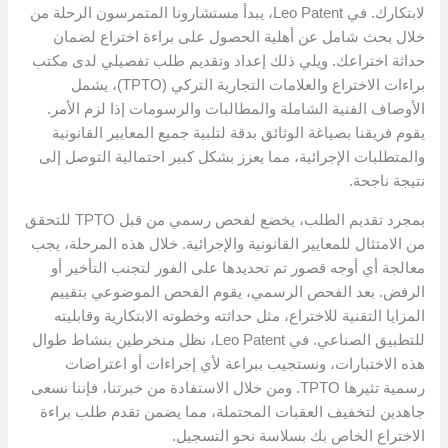
لابتكارك. في Leo Patent، يبدأ مستشارونا المتمرسون الرحلة من
خلال بحث شامل عن أهلية الحصول على براءة اختراع لضمان
حداثة اختراعك. ويلي ذلك إعداد وتقديم طلب تفصيلي لدى مكتب
براءات الاختراع والعلامات التجارية التركي (TPTO)، يشمل
الأوصاف الفنية الشاملة والمطالبات والرسومات إذا لزم الأمر.
يقوم فريقنا بصياغة الوثائق بدقة لتلبية جميع المعايير القانونية
والمتطلبات الإجرائية، مما يعزز بشكل كبير احتمالية التوصل إلى
نتيجة ناجحة.
بمجرد تقديم الطلب، يخضع لفحص رسمي من قبل TPTO للتحقق
من الامتثال للمعايير القانونية والإجرائية. خلال هذه المرحلة، يجب
معالجة أي أوجه قصور تم تحديدها على الفور لتجنب التأخير أو
الرفض. بعد الفحص الرسمي، يقوم الفحص الموضوعي بتقييم
المزايا التقنية للاختراع، مثل حداثته وخطوته الابتكارية وقابليته
للتطبيق الصناعي. في Leo Patent، نظل منخرطين بنشاط طوال
هذه الاختبارات، ونستجيب ببراعة لأي إجراءات أو اعتراضات
رسمية تثيرها TPTO. ومن خلال الاستفادة من خبرتنا، فإننا نسعى
جاهدين لتخفيف العقبات المحتملة، مما يضمن تقدم طلب براءة
الاختراع الخاص بك بسلاسة نحو التسجيل.