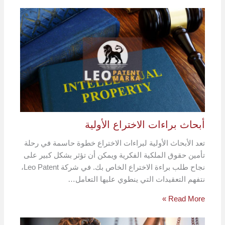
أبحاث براءات الاختراع الأولية
تعد الأبحاث الأولية لبراءات الاختراع خطوة حاسمة في رحلة
تأمين حقوق الملكية الفكرية ويمكن أن تؤثر بشكل كبير على
نجاح طلب براءة الاختراع الخاص بك. في شركة Leo Patent،
نتفهم التعقيدات التي ينطوي عليها التعامل…
Read More »