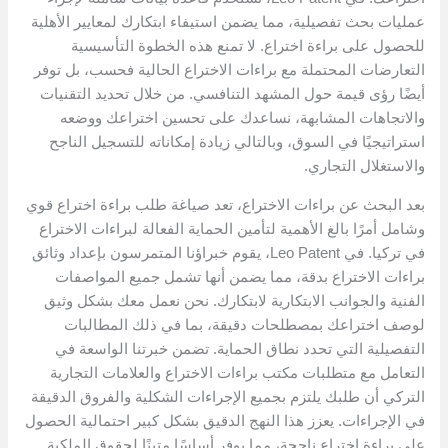
عمليات بحث تفصيلية، مما يضمن استيفاء ابتكارك لمعايير الأهلية
للحصول على براءة اختراع. لا تمنع هذه الخطوة التأسيسية
التعارضات المحتملة مع براءات الاختراع الحالية فحسب، بل توفر
أيضًا رؤى قيمة حول المشهد التنافسي. من خلال تحديد التقنيات
والاتجاهات المشابهة، نساعدك على تحسين اختراعك ​​ووضعه
استراتيجيًا في السوق، وبالتالي زيادة إمكاناته للتسجيل الناجح
والاستغلال التجاري.
بعد البحث عن براءات الاختراع، تعد صياغة طلب براءة اختراع قوي
وشامل أمرًا بالغ الأهمية لتأمين الحماية الفعالة لبراءات الاختراع
في تركيا. في Leo Patent، يقوم خبراؤنا المتمرسون بإعداد وثائق
براءات الاختراع بدقة، مما يضمن أنها تشمل جميع المواصفات
الفنية والجوانب الابتكارية لابتكارك. نحن نعمل معك بشكل وثيق
لوصف اختراعك ​​بمصطلحات دقيقة، بما في ذلك المطالبات
التفصيلية التي تحدد نطاق الحماية. تضمن خبرتنا الواسعة في
التعامل مع متطلبات مكتب براءات الاختراع والعلامات التجارية
التركي أن طلبك يلتزم بجميع الإجراءات الشكلية والفروق الدقيقة
في الإجراءات. يعزز هذا النهج الدقيق بشكل كبير احتمالية الحصول
على براءة اختراع ناجحة، مما يوفر أساسًا متينًا لحقوق الملكية