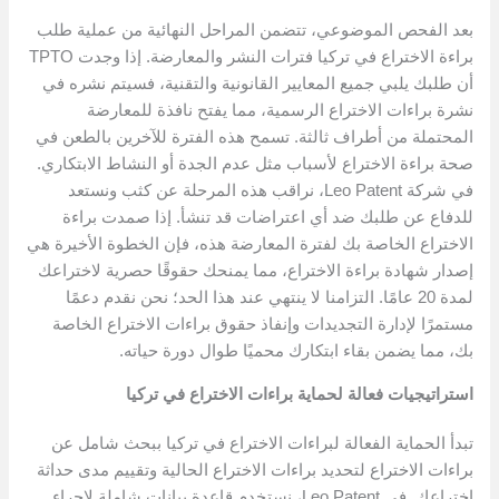
بعد الفحص الموضوعي، تتضمن المراحل النهائية من عملية طلب
براءة الاختراع في تركيا فترات النشر والمعارضة. إذا وجدت TPTO
أن طلبك يلبي جميع المعايير القانونية والتقنية، فسيتم نشره في
نشرة براءات الاختراع الرسمية، مما يفتح نافذة للمعارضة
المحتملة من أطراف ثالثة. تسمح هذه الفترة للآخرين بالطعن في
صحة براءة الاختراع لأسباب مثل عدم الجدة أو النشاط الابتكاري.
في شركة Leo Patent، نراقب هذه المرحلة عن كثب ونستعد
للدفاع عن طلبك ضد أي اعتراضات قد تنشأ. إذا صمدت براءة
الاختراع الخاصة بك لفترة المعارضة هذه، فإن الخطوة الأخيرة هي
إصدار شهادة براءة الاختراع، مما يمنحك حقوقًا حصرية لاختراعك ​​
لمدة 20 عامًا. التزامنا لا ينتهي عند هذا الحد؛ نحن نقدم دعمًا
مستمرًا لإدارة التجديدات وإنفاذ حقوق براءات الاختراع الخاصة
بك، مما يضمن بقاء ابتكارك محميًا طوال دورة حياته.
استراتيجيات فعالة لحماية براءات الاختراع في تركيا
تبدأ الحماية الفعالة لبراءات الاختراع في تركيا ببحث شامل عن
براءات الاختراع لتحديد براءات الاختراع الحالية وتقييم مدى حداثة
اختراعك. في Leo Patent، نستخدم قاعدة بيانات شاملة لإجراء