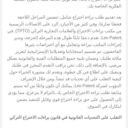
الفكرية الخاصة بك.
بعد تقديم طلب براءة اختراع شامل، تتضمن المراحل اللاحقة
فحصًا صارمًا، وفي كثير من الأحيان، الرد على الاتصالات الرسمية
من مكتب براءات الاختراع والعلامات التجارية التركي (TPTO). في
Leo Patent، نقدم دعمًا ثابتًا طوال هذه المرحلة الحرجة، وندير
إجراءات المكتب ببراعة ونتعامل مع أي اعتراضات يثيرها
الفاحصون. تم تصميم استجاباتنا وتعديلاتنا الإستراتيجية لتعزيز
مكانة طلبك، وضمان تلبية جميع المتطلبات الفنية والقانونية بشكل
مرضي. بالإضافة إلى ذلك، نحن نراقب التقدم المحرز في طلبك
ونبقيك على اطلاع في كل خطوة، ونقدم لك مشورة الخبراء حول
كيفية التغلب على أي تحديات قد تنشأ. ومن خلال الإشراف
الدؤوب لشركة Leo Patent، يمكنك أن تكون واثقًا من أنه سيتم
متابعة طلب براءة الاختراع الخاص بك بالتزام لا يتزعزع، مما يؤدي
إلى الحصول على حق براءة اختراع قوي وقابل للتنفيذ يضمن
ابتكارك في السوق.
التغلب على التحديات القانونية في قانون براءات الاختراع التركي