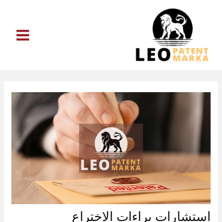
خطي
لى
لمحتوى
استشارات براءات الاختراع