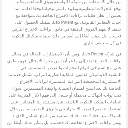
من خلال الاستفادة من شبكتنا الواسعة ورؤى الصناعة، يمكننا
توقع التحولات التنظيمية وتكييف استراتيجياتنا وفقًا لذلك، مما
يضمن أن تظل طلبات براءات الاختراع الخاصة بك متوافقة مع
أحدث المعايير القانونية. مع Leo Patent، يمكنك الحصول على
حليف لا يفهم الفروق الدقيقة في قانون براءات الاختراع التركي
فحسب، بل يذهب أيضًا إلى أبعد من ذلك لحماية ملكيتك الفكرية
في كل منعطف إداري.
في شركة Leo Patent، نؤمن بأن الاستشارات الفعالة في مجال
براءات الاختراع تمتد إلى ما هو أبعد من مجرد الامتثال؛ فهو ينطوي
على نهج استباقي لتوقع التحديات والفرص المستقبلية في
المشهد الديناميكي لقانون الملكية الفكرية التركي. تشمل خدماتنا
الاستشارية المخصصة المراقبة المستمرة لبراءات الاختراع
الخاصة بك بعد المنح لضمان الحماية والإنفاذ المستمرين. سواء
كنت تواجه انتهاكات محتملة أو تسعى إلى فهم الآثار المترتبة على
اتجاهات الملكية الفكرية الناشئة، فإن مستشارينا المتفانين على
استعداد لتقديم التوجيه الاستراتيجي والرؤى المتمرسة. من خلال
الشراكة مع Leo Patent، فإنك تستفيد من النهج الشامل الذي لا
يؤمن براءات الاختراع الخاصة بك فحسب، بل يمكّن عملك أيضًا من