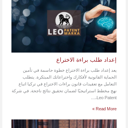
إعداد طلب براءة الاختراع
يعد إعداد طلب براءة الاختراع خطوة حاسمة في تأمين
الحماية القانونية لأفكارك واختراعاتك المبتكرة. يتطلب
التعامل مع تعقيدات قانون براءات الاختراع في تركيا اتباع
نهج مخطط استراتيجيًا لضمان تحقيق نتائج ناجحة. في شركة
Leo Patent،…
Read More »