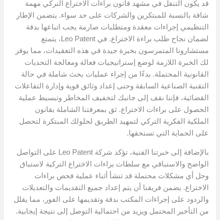
قد يكون التنقل في مشهد قانون براءات الاختراع التركي مهمة
شاقة بالنسبة للمبتكرين والشركات على حد سواء. يتضمن الإطار
التنظيمي إجراءات معقدة ومتطلبات صارمة يجب اتباعها بدقة
لضمان نجاح طلب براءة الاختراع. في Leo Patent، يتمتع
مستشارونا المتمرسون بخبرة جيدة في هذه التعقيدات، مما يوفر
لك الخبرة اللازمة لوضع إستراتيجيات فعالة ومعالجة التحديات
القانونية المحتملة. بدءًا من إجراء عمليات بحث شاملة في حالة
التقنية الصناعية السابقة وحتى إعداد وثائق قوية وإدارة التفاعلات
القضائية، فإننا نقف إلى جانبك لتخفيف المخاطر وتبسيط عملية
الحصول على براءات الاختراع. ثق بمعرفتنا الشاملة بقانون
الملكية الفكرية التركي لتمهيد الطريق لحلولك المبتكرة لتحصل
على الحماية التي تستحقها.
بالإضافة إلى خبرتنا الفنية، تؤكد شركة Leo Patent على التواصل
الواضح والاستباقي مع سلطات براءات الاختراع التركية لاستباق
وحل أي مشكلات محتملة قد تنشأ أثناء عملية فحص براءات
الاختراع. يضمن فريقنا أن يتم إعداد جميع التقديمات والتعديلات
والردود على إجراءات المكتب بدقة وتقديمها على الفور، مما يقلل
من التأخير المحتمل ويزيد من احتمالية التوصل إلى نتيجة إيجابية.