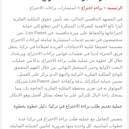
الرئيسية
براءة اختراع
استشارات براءات الاختراع
في المشهد التنافسي الحالي، يعد تأمين حقوق الملكية الفكرية
أمرًا بالغ الأهمية للشركات المبتكرة التي تتطلع إلى حماية
اختراعاتها والحفاظ على ميزة تنافسية. في Leo Patent، نحن
متخصصون في تقديم خدمات استشارية شاملة لبراءات الاختراع
مصممة خصيصًا لتلبية الاحتياجات الفريدة لعملائنا في تركيا. يتنقل
فريق الخبراء لدينا في تعقيدات قوانين براءات الاختراع، ويرشدك
خلال كل خطوة من عملية طلب براءة الاختراع، بدءًا من عمليات
البحث الأولية وحتى التسجيل النهائي. من خلال الفهم المتعمق
للوائح الملكية الفكرية التركية والنهج الذي يركز على العميل،
نضمن حماية ابتكاراتك بدقة وكفاءة. اجعل Leo Patent شريكك
الموثوق به في تعزيز محفظة الملكية الفكرية الخاصة بك، مما
يمنحك راحة البال للتركيز على ما تفعله بشكل أفضل وهو الابتكار.
عملية تقديم طلب براءة الاختراع في تركيا: دليل خطوة بخطوة
يتضمن التعامل مع عملية طلب براءة الاختراع في تركيا عدة
خطوات أساسية، كل واحدة منها ضرورية لتأمين الحماية الشاملة