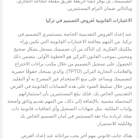
لتصميمك، بل يوفر أيضًا خريطة طريق مقنعة لنجاحه التجاري،
وبالتالي ضمان التزام المستثمرين.
الاعتبارات القانونية لعروض التصميم في تركيا
عند إعداد العروض التقديمية الخاصة بمستثمري التصميم في
تركيا، من المهم معالجة الاعتبارات القانونية التي تكمن وراء
ملكيتك الفكرية. إن التأكد من أن تصميمك مسجل بشكل صحيح
ومحمي بموجب القانون التركي هو الخطوة الأولى. يتضمن ذلك
الحصول على تسجيل التصميم من خلال مكتب براءات الاختراع
والعلامات التجارية التركي (TPTO)، والذي يمنحك حقوقًا حصرية
لتصميمك ويساعد على منع الاستخدام غير المصرح به أو التقليد.
ومن خلال تسليط الضوء على هذه الضمانات القانونية في العرض
التقديمي الخاص بك، فإنك تبلغ المستثمرين بأن استثماراتهم
المحتملة محمية. بالإضافة إلى ذلك، من المهم تقديم وثائق واضحة
وإثبات الملكية، مثل شهادات التسجيل وأي اتفاقيات قانونية ذات
صلة، لزيادة بناء ثقة المستثمر في أمان التصميم الخاص بك
وقابليته للاستمرار.
هناك جانب قانوني مهم آخر يجب مراعاته عند إعداد العرض