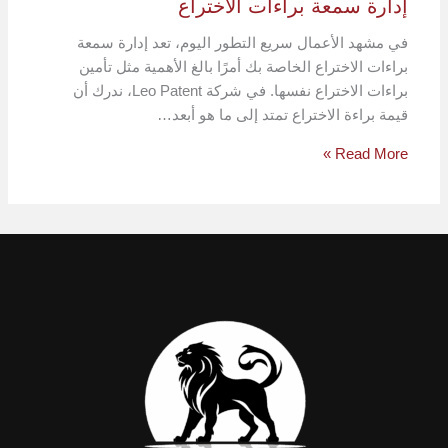
إدارة سمعة براءات الاختراع
في مشهد الأعمال سريع التطور اليوم، تعد إدارة سمعة
براءات الاختراع الخاصة بك أمرًا بالغ الأهمية مثل تأمين
براءات الاختراع نفسها. في شركة Leo Patent، ندرك أن
قيمة براءة الاختراع تمتد إلى ما هو أبعد…
Read More »