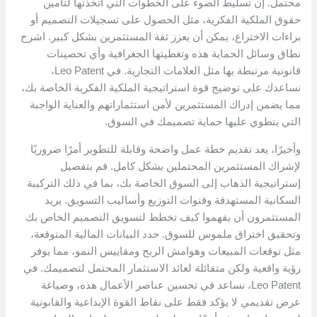
محتمل. إن تسليط الضوء على الخطوات التي اتخذتها لتأمين
حقوق الملكية الفكرية، مثل الحصول على تسجيلات التصميم أو
براءات الاختراع، يمكن أن يعزز ثقة المستثمرين بشكل كبير. اشرح
نطاق وسائل الحماية هذه وتغطيتها الجغرافية وأي تحصينات
قانونية مرتبطة بها مثل العلامات التجارية. في Leo Patent،
نساعدك على توضيح قوة استراتيجية الملكية الفكرية الخاصة بك،
مما يضمن إدراك المستثمرين لأمن استثماراتهم والعناية الواجبة
التي ينطوي عليها حماية تصميمك في السوق.
وأخيرًا، يعد تقديم خطة عمل واضحة وقابلة للتطوير أمرًا ضروريًا
لإشراك المستثمرين المحتملين بشكل كامل. قم بتفصيل
إستراتيجية الذهاب إلى السوق الخاصة بك، بما في ذلك التركيبة
السكانية المستهدفة وقنوات التوزيع وأساليب التسويق. يريد
المستثمرون أن يفهموا كيف تخطط لتسويق التصميم الخاص بك
وتحقيق اختراق ملموس للسوق. حدد البيانات المالية المتوقعة،
مثل توقعات المبيعات وهوامش الربح ومقاييس النمو، مما يوفر
رؤية واقعية ولكن متفائلة لعائد الاستثمار المحتمل لتصميمك. في
Leo Patent، نساعد في تحسين عناصر الأعمال هذه، وصياغة
عرض تقديمي لا يؤكد فقط على نقاط القوة الإبداعية والقانونية