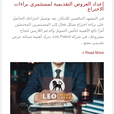
إعداد العروض التقديمية لمستثمري براءات
الاختراع
في المشهد التنافسي للابتكار، يعد توصيل اختراعك ​​الحاصل
على براءة اختراع بشكل فعال إلى المستثمرين المحتملين
أمرًا بالغ الأهمية لتأمين التمويل والدعم اللازمين لنجاح
مشروعك. في شركة Leo Patent، ندرك أهمية صياغة عرض
تقديمي مقنع…
Read More »