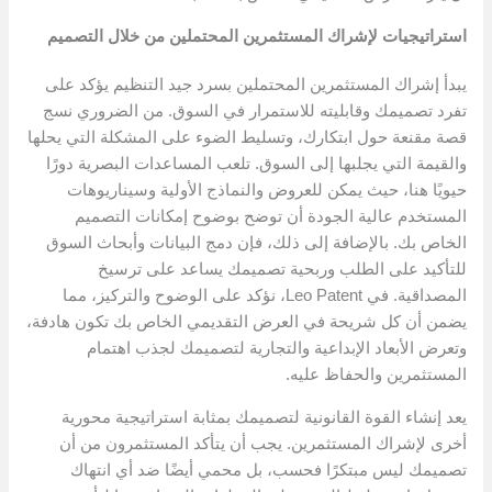
استراتيجيات لإشراك المستثمرين المحتملين من خلال التصميم
يبدأ إشراك المستثمرين المحتملين بسرد جيد التنظيم يؤكد على
تفرد تصميمك وقابليته للاستمرار في السوق. من الضروري نسج
قصة مقنعة حول ابتكارك، وتسليط الضوء على المشكلة التي يحلها
والقيمة التي يجلبها إلى السوق. تلعب المساعدات البصرية دورًا
حيويًا هنا، حيث يمكن للعروض والنماذج الأولية وسيناريوهات
المستخدم عالية الجودة أن توضح بوضوح إمكانات التصميم
الخاص بك. بالإضافة إلى ذلك، فإن دمج البيانات وأبحاث السوق
للتأكيد على الطلب وربحية تصميمك يساعد على ترسيخ
المصداقية. في Leo Patent، نؤكد على الوضوح والتركيز، مما
يضمن أن كل شريحة في العرض التقديمي الخاص بك تكون هادفة،
وتعرض الأبعاد الإبداعية والتجارية لتصميمك لجذب اهتمام
المستثمرين والحفاظ عليه.
يعد إنشاء القوة القانونية لتصميمك بمثابة استراتيجية محورية
أخرى لإشراك المستثمرين. يجب أن يتأكد المستثمرون من أن
تصميمك ليس مبتكرًا فحسب، بل محمي أيضًا ضد أي انتهاك