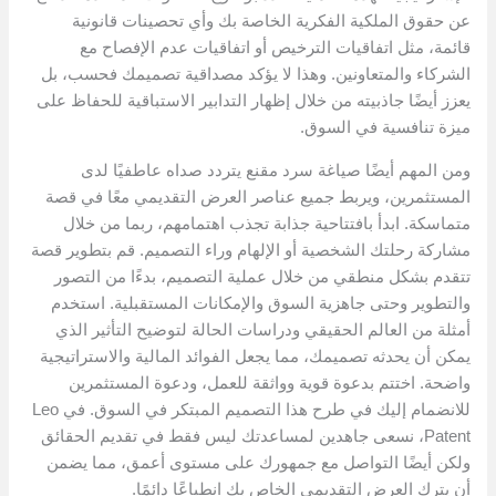
عن حقوق الملكية الفكرية الخاصة بك وأي تحصينات قانونية
قائمة، مثل اتفاقيات الترخيص أو اتفاقيات عدم الإفصاح مع
الشركاء والمتعاونين. وهذا لا يؤكد مصداقية تصميمك فحسب، بل
يعزز أيضًا جاذبيته من خلال إظهار التدابير الاستباقية للحفاظ على
ميزة تنافسية في السوق.
ومن المهم أيضًا صياغة سرد مقنع يتردد صداه عاطفيًا لدى
المستثمرين، ويربط جميع عناصر العرض التقديمي معًا في قصة
متماسكة. ابدأ بافتتاحية جذابة تجذب اهتمامهم، ربما من خلال
مشاركة رحلتك الشخصية أو الإلهام وراء التصميم. قم بتطوير قصة
تتقدم بشكل منطقي من خلال عملية التصميم، بدءًا من التصور
والتطوير وحتى جاهزية السوق والإمكانات المستقبلية. استخدم
أمثلة من العالم الحقيقي ودراسات الحالة لتوضيح التأثير الذي
يمكن أن يحدثه تصميمك، مما يجعل الفوائد المالية والاستراتيجية
واضحة. اختتم بدعوة قوية وواثقة للعمل، ودعوة المستثمرين
للانضمام إليك في طرح هذا التصميم المبتكر في السوق. في Leo
Patent، نسعى جاهدين لمساعدتك ليس فقط في تقديم الحقائق
ولكن أيضًا التواصل مع جمهورك على مستوى أعمق، مما يضمن
أن يترك العرض التقديمي الخاص بك انطباعًا دائمًا.