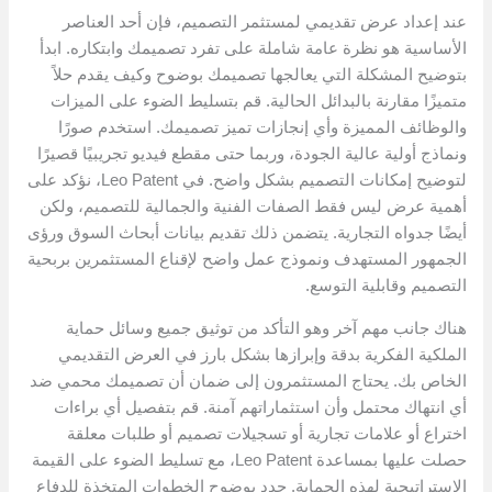
عند إعداد عرض تقديمي لمستثمر التصميم، فإن أحد العناصر
الأساسية هو نظرة عامة شاملة على تفرد تصميمك وابتكاره. ابدأ
بتوضيح المشكلة التي يعالجها تصميمك بوضوح وكيف يقدم حلاً
متميزًا مقارنة بالبدائل الحالية. قم بتسليط الضوء على الميزات
والوظائف المميزة وأي إنجازات تميز تصميمك. استخدم صورًا
ونماذج أولية عالية الجودة، وربما حتى مقطع فيديو تجريبيًا قصيرًا
لتوضيح إمكانات التصميم بشكل واضح. في Leo Patent، نؤكد على
أهمية عرض ليس فقط الصفات الفنية والجمالية للتصميم، ولكن
أيضًا جدواه التجارية. يتضمن ذلك تقديم بيانات أبحاث السوق ورؤى
الجمهور المستهدف ونموذج عمل واضح لإقناع المستثمرين بربحية
التصميم وقابلية التوسع.
هناك جانب مهم آخر وهو التأكد من توثيق جميع وسائل حماية
الملكية الفكرية بدقة وإبرازها بشكل بارز في العرض التقديمي
الخاص بك. يحتاج المستثمرون إلى ضمان أن تصميمك محمي ضد
أي انتهاك محتمل وأن استثماراتهم آمنة. قم بتفصيل أي براءات
اختراع أو علامات تجارية أو تسجيلات تصميم أو طلبات معلقة
حصلت عليها بمساعدة Leo Patent، مع تسليط الضوء على القيمة
الإستراتيجية لهذه الحماية. حدد بوضوح الخطوات المتخذة للدفاع