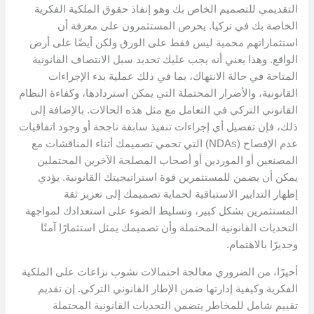
التقديمي للتصميم الخاص بك وهو إنفاذ حقوق الملكية الفكرية
الخاصة بك في تركيا. يحرص المستثمرون على معرفة أن
استثماراتهم محمية ليس فقط على الورق ولكن أيضًا على أرض
الواقع. وهذا يعني أنه يجب عليك تحديد سبل الانتصاف القانونية
المتاحة في حالة الانتهاك، بما في ذلك عملية بدء الإجراءات
القانونية، والأضرار المحتملة التي يمكن استردادها، وكفاءة النظام
القانوني التركي في التعامل مع مثل هذه الحالات. بالإضافة إلى
ذلك، فإن تفصيل أي إجراءات تنفيذ سابقة ناجحة أو وجود اتفاقيات
عدم الإفصاح (NDAs) التي تحمي تصميمك أثناء المناقشات مع
المصنعين أو الموردين أو أصحاب المصلحة الآخرين المحتملين
يمكن أن يضمن للمستثمرين قوة استراتيجيتك القانونية. يؤدي
إظهار التدابير الاستباقية لحماية تصميمك إلى تعزيز ثقة
المستثمرين بشكل كبير، وتسليط الضوء على استعدادك لمواجهة
التحديات القانونية المحتملة وأن تصميمك يمثل استثمارًا آمنًا
وجديرًا بالاهتمام.
أخيرًا، من الضروري معالجة احتمالات نشوب نزاعات على الملكية
الفكرية وكيفية إدارتها ضمن الإطار القانوني التركي. إن تقديم
تقييم شامل للمخاطر يتضمن التحديات القانونية المحتملة