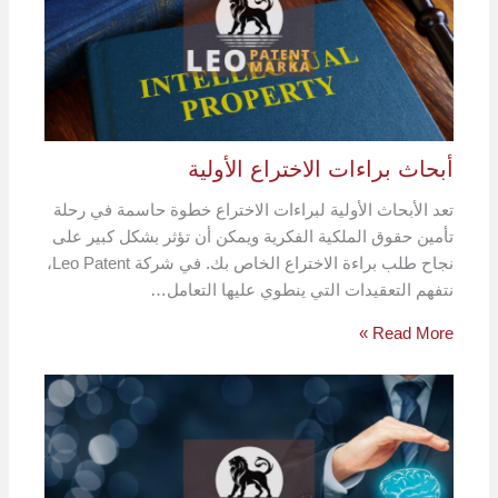
أبحاث براءات الاختراع الأولية
تعد الأبحاث الأولية لبراءات الاختراع خطوة حاسمة في رحلة
تأمين حقوق الملكية الفكرية ويمكن أن تؤثر بشكل كبير على
نجاح طلب براءة الاختراع الخاص بك. في شركة Leo Patent،
نتفهم التعقيدات التي ينطوي عليها التعامل…
Read More »