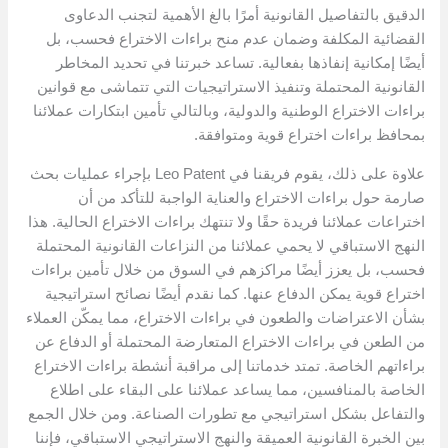
الدقيق بالتفاصيل القانونية أمرًا بالغ الأهمية لتجنب الدعاوى
القضائية المكلفة وضمان عدم منح براءات الاختراع فحسب، بل
أيضًا إمكانية إنفاذها بفعالية. تساعد خبرتنا في تحديد المخاطر
القانونية المحتملة وتنفيذ الاستراتيجيات التي تتماشى مع قوانين
براءات الاختراع الوطنية والدولية، وبالتالي تأمين ابتكارات عملائنا
بمحافظ براءات اختراع قوية ومتوافقة.
علاوة على ذلك، يقوم فريقنا في Leo Patent بإجراء عمليات بحث
صارمة حول براءات الاختراع والعناية الواجبة للتأكد من أن
اختراعات عملائنا فريدة حقًا ولا تنتهك براءات الاختراع الحالية. هذا
النهج الاستباقي لا يحمي عملائنا من النزاعات القانونية المحتملة
فحسب، بل يعزز أيضًا مراكزهم في السوق من خلال تأمين براءات
اختراع قوية يمكن الدفاع عنها. كما نقدم أيضًا نصائح استراتيجية
بشأن الاعتراضات والطعون في براءات الاختراع، مما يمكّن العملاء
من الطعن في براءات الاختراع المتعارضة المحتملة أو الدفاع عن
براءاتهم الخاصة. تمتد خدماتنا إلى مراقبة أنشطة براءات الاختراع
الخاصة بالمنافسين، مما يساعد عملائنا على البقاء على اطلاع
والتفاعل بشكل استراتيجي مع تطورات الصناعة. ومن خلال الجمع
بين الخبرة القانونية العميقة والنهج الاستراتيجي الاستباقي، فإننا