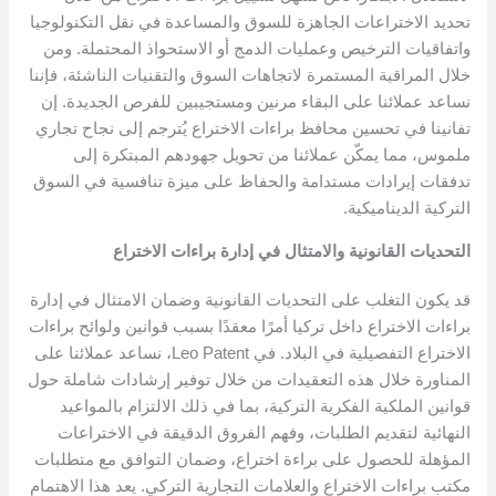
تحديد الاختراعات الجاهزة للسوق والمساعدة في نقل التكنولوجيا
واتفاقيات الترخيص وعمليات الدمج أو الاستحواذ المحتملة. ومن
خلال المراقبة المستمرة لاتجاهات السوق والتقنيات الناشئة، فإننا
نساعد عملائنا على البقاء مرنين ومستجيبين للفرص الجديدة. إن
تفانينا في تحسين محافظ براءات الاختراع يُترجم إلى نجاح تجاري
ملموس، مما يمكّن عملائنا من تحويل جهودهم المبتكرة إلى
تدفقات إيرادات مستدامة والحفاظ على ميزة تنافسية في السوق
التركية الديناميكية.
التحديات القانونية والامتثال في إدارة براءات الاختراع
قد يكون التغلب على التحديات القانونية وضمان الامتثال في إدارة
براءات الاختراع داخل تركيا أمرًا معقدًا بسبب قوانين ولوائح براءات
الاختراع التفصيلية في البلاد. في Leo Patent، نساعد عملائنا على
المناورة خلال هذه التعقيدات من خلال توفير إرشادات شاملة حول
قوانين الملكية الفكرية التركية، بما في ذلك الالتزام بالمواعيد
النهائية لتقديم الطلبات، وفهم الفروق الدقيقة في الاختراعات
المؤهلة للحصول على براءة اختراع، وضمان التوافق مع متطلبات
مكتب براءات الاختراع والعلامات التجارية التركي. يعد هذا الاهتمام