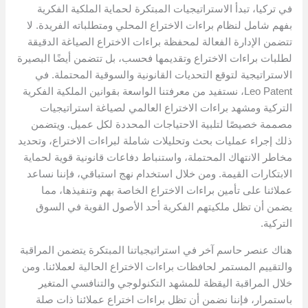
في تركيا، تبدأ الاستراتيجيات المبتكرة لحماية الملكية الفكرية
بفهم شامل لنظام براءات الاختراع المحلي ومتطلباته الفريدة. لا
تتضمن الإدارة الفعالة لمحفظة براءات الاختراع الصياغة الدقيقة
لطلبات براءات الاختراع وتقديمها فحسب، بل تتضمن أيضًا البصيرة
الاستراتيجية لتوقع التحديات القانونية والسوقية المحتملة. في
Leo Patent، نستفيد من معرفتنا الواسعة بقوانين الملكية الفكرية
التركية ومشهد براءات الاختراع العالمي لصياغة استراتيجيات
مصممة خصيصًا لتلبية الاحتياجات المحددة لكل عميل. ويتضمن
ذلك إجراء عمليات بحث وتحليلات شاملة لبراءات الاختراع، وتحديد
مخاطر الانتهاك المحتملة، واستنباط دفاعات قانونية قوية لحماية
الابتكارات القيمة. ومن خلال استخدام نهج استباقي، فإننا نساعد
عملائنا على تأمين براءات الاختراع الخاصة بهم وتنفيذها، مما
يضمن أن تظل ملكيتهم الفكرية أحد الأصول القوية في السوق
التركية.
هناك عنصر حاسم آخر في استراتيجياتنا المبتكرة يتضمن المراقبة
والتقييم المستمر لحافظات براءات الاختراع الحالية لعملائنا. ومن
خلال المراقبة اليقظة للمشهد التكنولوجي والتنافسي المتغير
باستمرار، فإننا نضمن أن تظل براءات اختراع عملائنا ذات صلة