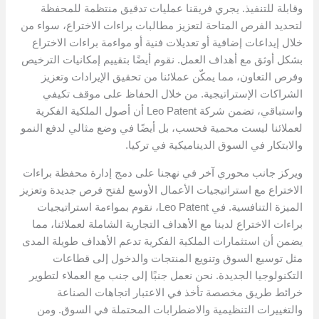
وقابلة للتنفيذ. يجري فريقنا عمليات تدقيق منتظمة للمحفظة
لتحديد الفرص المتاحة لتعزيز مطالبات براءات الاختراع، سواء من
خلال إيداعات إضافية أو تعديلات فنية أو مواءمة براءات الاختراع
بشكل أوثق مع أهداف العمل. نقوم أيضًا بتقييم إمكانيات الترخيص
وفرص التعاون، مما يمكّن عملائنا من تحقيق الإيرادات وتعزيز
الشراكات الإستراتيجية. من خلال الحفاظ على موقف تكيفي
واستباقي، تضمن شركة Leo Patent أن أصول الملكية الفكرية
لعملائنا ليست محمية فحسب، بل أيضًا في وضع مثالي لدفع النمو
والابتكار في السوق الديناميكية في تركيا.
ويركز جانب محوري آخر في نهجنا على دمج إدارة محفظة براءات
الاختراع مع استراتيجيات الأعمال الأوسع لفتح فرص جديدة وتعزيز
الميزة التنافسية. في Leo Patent، نقوم بمواءمة استراتيجيات
براءات الاختراع لدينا مع الأهداف التجارية الشاملة لعملائنا، مما
يضمن أن استثمارات الملكية الفكرية تدعم الأهداف طويلة المدى
مثل توسيع السوق وتنويع المنتجات والدخول إلى قطاعات
التكنولوجيا الجديدة. نحن نعمل جنبًا إلى جنب مع العملاء لتطوير
خرائط طريق مخصصة تأخذ في الاعتبار اتجاهات الصناعة
والتغييرات التنظيمية والاضطرابات المحتملة في السوق. ومن