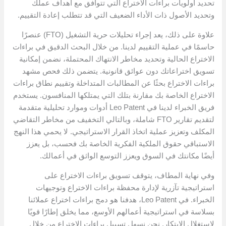
تحديد أولويات براءات الاختراع التي تتوافق مع أهداف عملك
وتحديد الأصول ذات الأداء الضعيف التي قد تتطلب إعادة التقييم.
علاوة على ذلك، يعد إجراء تحليلات حرية التشغيل (FTO) عنصرًا
حاسمًا في عملية التقييم لدينا. من خلال البحث الدقيق في براءات
الاختراع الحالية وتحديد مخاطر الانتهاك المحتملة، نضمن إمكانية
تسويق اختراعاتك دون عوائق قانونية. يتضمن ذلك فحص مشهد
براءات الاختراع بحثًا عن المطالبات المتداخلة وتقييم نطاق براءات
الاختراع الخاصة بك مقارنة بتلك التي يمتلكها المنافسون. يستخدم
فريق الخبراء لدينا في Leo Patent أدوات وموارد تحليلية متقدمة
لتقديم تقارير FTO شاملة، وبالتالي التخفيف من مخاطر التقاضي
المكلف وتعزيز عملية اتخاذ القرار الاستراتيجي. لا يحمي هذا النهج
الاستباقي حقوق الملكية الفكرية الخاصة بك فحسب، بل يعزز
أيضًا مكانتك في السوق ويعزز التوسع الواثق في أعمالك.
وفي نهاية المطاف، يتوقف تسويق براءات الاختراع على
استراتيجية تآزرية لإدارة محفظة براءات الاختراع وتوجيهات
الخبراء. في Leo Patent، هدفنا هو دمج براءات اختراع عملائنا
بسلاسة في استراتيجية أعمالهم الأوسع، مما يخلق إطارًا قويًا
لاستغلال الابتكار. نحن نسهل تسييل براءات الاختراع من خلال