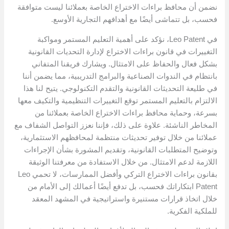
نضمن أن محافظ براءات الاختراع الخاصة بعملائنا ليست متوافقة
فحسب، بل تتماشى أيضًا مع أهدافهم التجارية الأوسع.
في Leo Patent، نؤكد على أهمية التعليم المستمر ومواكبة
التغييرات في قانون براءات الاختراع لإدارة التحديات القانونية
بشكل فعال والحفاظ على الامتثال. ويشارك فريقنا المتفاني
بانتظام في الندوات الصناعية والبرامج التدريبية، مما يضمن أننا
في طليعة التحديثات القانونية والتقدم التكنولوجي. يتيح لنا هذا
الالتزام بالتعليم المستمر توقع التغييرات التنظيمية والتكيف معها
بسرعة، وحماية محافظ براءات الاختراع الخاصة بعملائنا من
المخاطر الناشئة. علاوة على ذلك، فإننا نعزز التواصل الشفاف مع
عملائنا من خلال توفير تحديثات منتظمة لمحافظهم الاستثمارية،
وتوضيح المتطلبات القانونية، وتقديم المشورة بشأن الإجراءات
اللازمة لدعم الامتثال. من خلال الاستفادة من معرفتنا الوثيقة
بقانون براءات الاختراع التركي وأفضل الممارسات، لا تحمي Leo
Patent ابتكاراتك فحسب، بل تدفع أيضًا أعمالك إلى الأمام من
خلال اتخاذ قرارات مستنيرة واستراتيجية في المشهد المعقد
للملكية الفكرية.