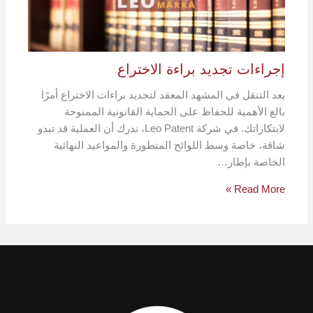
إجراءات تجديد براءة الاختراع
يعد التنقل في المشهد المعقد لتجديد براءات الاختراع أمرًا
بالغ الأهمية للحفاظ على الحماية القانونية الممنوحة
لابتكاراتك. في شركة Leo Patent، ندرك أن العملية قد تبدو
شاقة، خاصة وسط اللوائح المتطورة والمواعيد النهائية
الخاصة بإطار…
Read More »