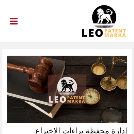
خطي
لى
لمحتوى
إدارة محفظة براءات الاختراع