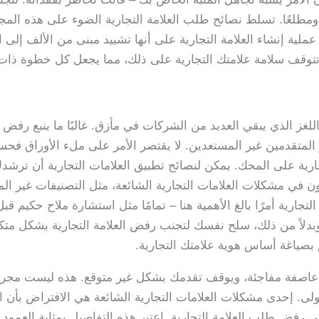
ومطلعًا. تسلط نصائح طلب العلامة التجارية الضوء على هذه الم
ية إنشاء العلامة التجارية على أنها تشييد مبنى من الألف إلى ا
تتوقف سلامة علامتك التجارية على ذلك، مما يجعل كل خطوة ذات 
غز الذي يبقي العديد من الشركات في مأزق. غالبًا ما ينبع رفض 
 المتقدمين غير المستعدين. لا يقتصر الأمر على ملء الأوراق فحس
ية على المحك. يمكن لنصائح تطبيق العلامات التجارية أن ترشدك 
ن في مشكلات العلامات التجارية الشائعة، مثل التصنيفات غير المنا
رية أمرًا بالغ الأهمية هنا – تمامًا مثل استشارة ملاح حكيم قبل ا
دلاً من ذلك، سلح نفسك لتجنب رفض العلامة التجارية بشكل متكر
بصياغة أساس هوية علامتك التجارية.
فة مفاجئة، ويوقف تقدمك بشكل غير متوقع. هذه ليست مجرد انت
لأولى. إحدى مشكلات العلامات التجارية الشائعة هي الافتراض بأن ا
 رفض طلب العلامة التجارية. اعتبر هذه التفاصيل بمثابة العمود ا