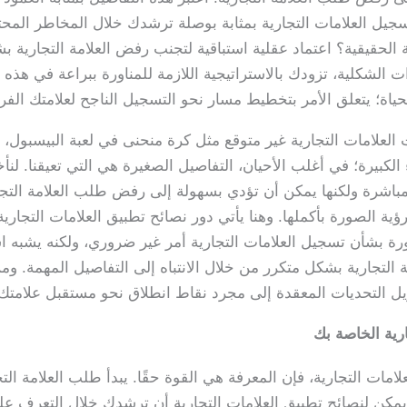
سجيل العلامات التجارية بمثابة بوصلة ترشدك خلال المخاطر المحت
لة الحقيقية؟ اعتماد عقلية استباقية لتجنب رفض العلامة التجارية 
ات الشكلية، تزودك بالاستراتيجية اللازمة للمناورة ببراعة في هذه 
حياة؛ يتعلق الأمر بتخطيط مسار نحو التسجيل الناجح لعلامتك الفر
لامات التجارية غير متوقع مثل كرة منحنى في لعبة البيسبول، مما
 الكبيرة؛ في أغلب الأحيان، التفاصيل الصغيرة هي التي تعيقنا. لن
اشرة ولكنها يمكن أن تؤدي بسهولة إلى رفض طلب العلامة التجارية 
رؤية الصورة بأكملها. وهنا يأتي دور نصائح تطبيق العلامات التجا
ة بشأن تسجيل العلامات التجارية أمر غير ضروري، ولكنه يشبه ا
لتجارية بشكل متكرر من خلال الانتباه إلى التفاصيل المهمة. ومن
ل التحديات المعقدة إلى مجرد نقاط انطلاق نحو مستقبل علامتك ا
ارية الخاصة بك
مات التجارية، فإن المعرفة هي القوة حقًا. يبدأ طلب العلامة ال
كن لنصائح تطبيق العلامات التجارية أن ترشدك خلال التعرف على