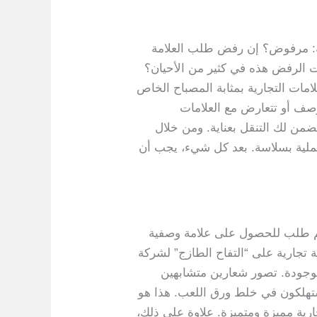
فة: مرفوض؟ إن رفض طلب العلامة
ات الرفض هذه في كثير من الأحيان؟
لامات التجارية بمثابة المصباح الخاص
لوصف أو تتعارض مع العلامات
من لك التنقل بعناية. ومن خلال
عملية بسلاسة. بعد كل شيء، يجب أن
قديم طلب للحصول على علامة وصفية
تجارية على “التفاح الطازج” لشركة
لموجودة. تصور شعارين متشابهين
ي السوق. إنه مثل الخلط بين Starry Bucks و Starbucks؛ يضيع المستهلكون في خلط ورق اللعب. هذا هو
ارية مميزة ومتميزة. علاوة على ذلك،