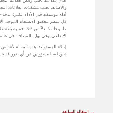
الذي يبدأ فيه تجنب رفض العلامة التجا
والأصالة. تجنب مشكلات العلامات التج
أداة موسيقية قبل الأداء الكبير؛ الدق
كل عنصر لتحقيق الانسجام الموحد. الا
طموحاتك؛ بدلاً من ذلك، قم بصياغة علا
الإبداعي. وفي نهاية المطاف، في عالم ا
إخلاء المسؤولية: هذه المقالة لأغراض
نحن لسنا مسؤولين عن أي ضرر قد ينشأ
→
المقالة السابقة