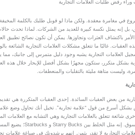
 وراء رفض طلبات العلامات التجارية
روع في مغامرة معقدة. ولكن ماذا لو قوبل طلبك بالكلمة المخي
ق، بل إنه يمثل نكسة كبيرة للعديد من الشركات. لماذا تحدث حال
ق الأمر باكتشاف العثرات وتجاوزها. يمكن أن تكون نصائح تطبيق الع
ه العقبات. غالبًا ما تتعلق مشكلات العلامات التجارية الشائعة با
ل العلامات التجارية يشبه وجود دليل متمرس إلى جانبك، مما يض
رية بشكل متكرر، ستكون مجهزًا بشكل أفضل للإبحار خلال هذه ال
رة، وليست متاهة مليئة بالتقلبات والمنعطفات.
ارية
لتجارية من بعض العقبات السائدة. إحدى العقبات المتكررة هي ت
شكل أسرع من قول “علامة تجارية”. تخيل أنك تحاول وضع علامة 
خرى شائعة تتعلق بالعلامات التجارية وهي التشابه مع العلامات ا
بشكل مخيف، مما يسبب ارتباكًا ف
لامات التجارية لا تقدر بثمن. إنهم يرشدونك في صياغة علامات تج