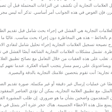
ل العلامات التجارية أن تكشف عن النزاعات المحتملة قبل أن تص
رر، فإن الغوص في هذه الجوانب أمر أساسي. تذكر أنه ليس مجرد 
ع العلامات التجارية هي الفشل في إجراء بحث شامل قبل تقديم ا
دم بالحائط – هذه هي المخاطرة دون إجراء بحث مناسب. غالبًا ما
 نصيحة تسجيل العلامات التجارية إجراء تحليل شامل لتفادي الاشت
طرة. تشمل مشكلات العلامات التجارية الشائعة أيضًا الفشل في 
 تغلب على هذه العقبات من خلال التعامل مع نصائح تطبيق العلاما
 ويساعدونك على رسم مسار يتجنب المياه العكرة. عندما تفهم كي
 تجارية؛ أنت تقوم بتحصين علامتك التجارية بالدقة والبصيرة.
ضًا عن عمليات إرسال غير دقيقة أو غير مكتملة. صورة تقديم ال
مثل، مع تطبيق العلامة التجارية، يمكن أن تؤدي العناصر المفقود
يكون المتقدمون واضحين بشأن ما هو ضروري. إن طلب المشورة القو
منع مثل هذه الأخطاء الجسيمة. هناك حجر عثرة آخر يتمثل في عد
ن الأمر يشبه تجاهل المنبه الخاص بك – فأنت تخاطر بفقدانه. لتج