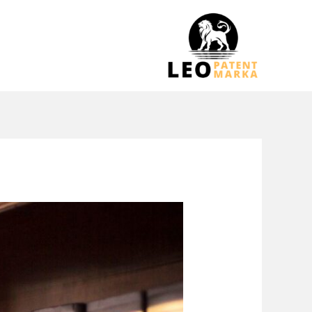
خطي
لى
لمحتوى