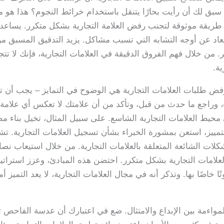
بق لك أن رأيت بحارًا يتنقل باستخدام خرائط النجوم؟ هذا هو م
طريقة موثوقة لتجنب رفض العلامة التجارية بشكل متكرر. يساعد 
بتعاد عن أوجه التشابه التي تسبب مشاكل. يزيد التدقيق المسبق
 من خلال فهم الفروق الدقيقة في العلامات التجارية، فإنك لا ت
ية.
رفض طلبات العلامات التجارية هي الوضوح في التمايز – يجب أن تك
، وراجع ما حدث من قبل، وتأكد من أن علامتك لا تعكس أي علامة 
محيط العلامات التجارية الشاسع. على سبيل المثال، تخيل بناء مصي
لتمييز، استعن بمشورة الخبراء بشأن تسجيل العلامات التجارية. ت
لات الشائعة المتعلقة بالعلامات التجارية. من خلال استيعاب نصا
امات التجارية بشكل متكرر. احتضن هذه المبادئ، وعزز استراتيجي
تًا خاصًا بها. وتذكر أنه في مجال العلامات التجارية، لا يعد التميز
لمواءمة بين الإبداع والامتثال. ضع في اعتبارك أن عدسة الفاحص