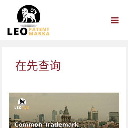
跳
至
内
容
在先查询
商
标
注
册
常