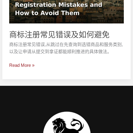
见
错
误
及
如
商标注册常见错误及如何避免
何
商标注册常见错误,从跳过在先查询到选错商品和服务类别,
避
以及让申请从提交到拿证都能顺利推进的具体做法。
免
Read More »