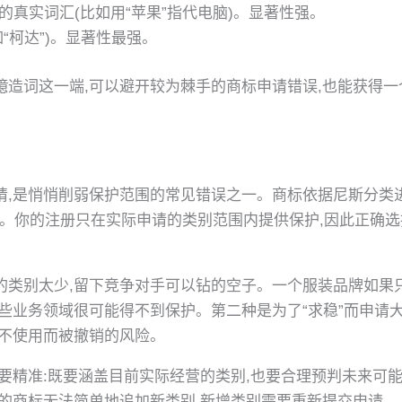
的真实词汇(比如用“苹果”指代电脑)。显著性强。
“柯达”)。显著性最强。
臆造词这一端,可以避开较为棘手的商标申请错误,也能获得
,是悄悄削弱保护范围的常见错误之一。商标依据尼斯分类进
服务。你的注册只在实际申请的类别范围内提供保护,因此正确
类别太少,留下竞争对手可以钻的空子。一个服装品牌如果只
些业务领域很可能得不到保护。第二种是为了“求稳”而申请
因不使用而被撤销的风险。
要精准:既要涵盖目前实际经营的类别,也要合理预判未来可
册的商标无法简单地追加新类别,新增类别需要重新提交申请。