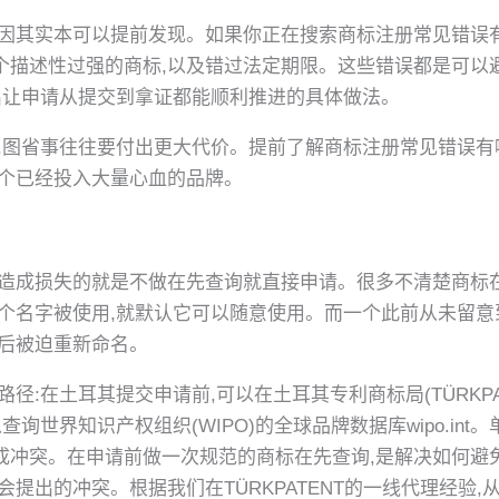
原因其实本可以提前发现。如果你正在搜索商标注册常见错误
个描述性过强的商标,以及错过法定期限。这些错误都是可以
出让申请从提交到拿证都能顺利推进的具体做法。
,图省事往往要付出更大代价。提前了解商标注册常见错误有
一个已经投入大量心血的品牌。
易造成损失的就是不做在先查询就直接申请。很多不清楚商标
个名字被使用,就默认它可以随意使用。而一个此前从未留意
线后被迫重新命名。
土耳其提交申请前,可以在土耳其专利商标局(TÜRKPATENT)官网
询世界知识产权组织(WIPO)的全球品牌数据库wipo.in
成冲突。在申请前做一次规范的商标在先查询,是解决如何避
提出的冲突。根据我们在TÜRKPATENT的一线代理经验,