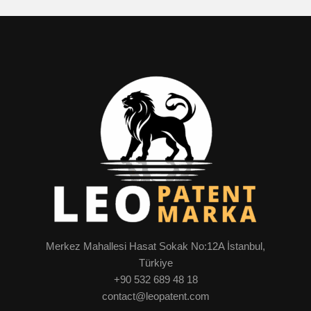
Merkez Mahallesi Hasat Sokak No:12A İstanbul,
Türkiye
+90 532 689 48 18
contact@leopatent.com