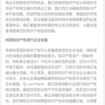
商业化和跨境合作的机会，我们协助将知识产权从单纯的合
法资产转变为强大的商业工具。我们的方法确保您的知识产
权不会闲置，而是积极为您的利润做出贡献，增强您的市场
定位并推动创新。无论是解决复杂的特许权使用费谈判还是
管理争议，我们都能提供所需的专业知识和支持，以最大限
度地提高您的知识产权投资回报。
利用知识产权进行企业估值
有效利用您的知识产权可以显着提高您的企业估值，使其成
为任何增长战略的重要组成部分。知识产权资产（例如专
利、商标和注册设计）不仅可以保护您的创新，还可以作为
可用于融资、合并或收购的无形资产，为您公司的市场价值
做出重大贡献。在土耳其，健全的知识产权法为企业通过许
可协议、合资企业或战略联盟将其知识产权货币化提供了坚
实的基础。在 Leo Patent，我们采用战略方法进行知识产权
组合管理，确保您的知识资产不仅受到保护，而且还针对其
全部业务潜力进行优化。通过详细的投资组合审计和估值评
估，我们帮助您识别和释放知识产权中的隐藏价值，从而推