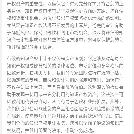
产权资产的重要性，以确保它们得到充分保护并符合您的业
务目标。知识产权审核有助于发现保护方面的差距、潜在侵
权和货币化机会，为优化知识产权策略提供清晰的路线图。
尤其是在知识产权法规不断发展的土耳其，彻底的审计有助
于降低风险、保持合规性和利用市场机会。通过将详细的知
识产权审核集成到您的整体管理方法中，您可以保护您的创
新并增强您的竞争优势。
有效的知识产权审计不仅仅是资产识别；它还涉及对与每个
知识产权组成部分相关的法律地位、市场定位和竞争格局的
细致分析。在利奥专利，我们的专家团队进行广泛的评估，
以确定您的专利、商标和设计注册的强度和范围，确保它们
不仅在法律上合理，而且具有战略价值。这种深入的检查有
助于发现未使用或未充分利用的知识产权资产，这些资产可
以被利用或获得许可，从而有助于创收和业务扩展。此外，
我们还会评估可能使您的产品组合面临侵权风险或诉讼的潜
在漏洞，使您能够在问题升级之前主动解决这些问题。借助
我们全面的知识产权审计服务，您可以全面了解您的知识产
权状况，并做出明智的决策，推动业务成功。