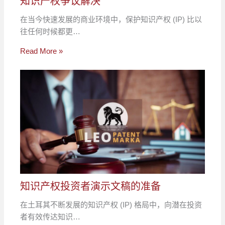
知识产权争议解决
在当今快速发展的商业环境中，保护知识产权 (IP) 比以
往任何时候都更…
Read More »
知识产权投资者演示文稿的准备
在土耳其不断发展的知识产权 (IP) 格局中，向潜在投资
者有效传达知识…