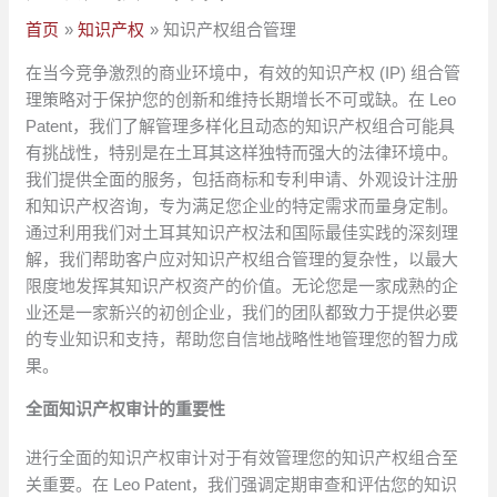
首页
知识产权
知识产权组合管理
在当今竞争激烈的商业环境中，有效的知识产权 (IP) 组合管
理策略对于保护您的创新和维持长期增长不可或缺。在 Leo
Patent，我们了解管理多样化且动态的知识产权组合可能具
有挑战性，特别是在土耳其这样独特而强大的法律环境中。
我们提供全面的服务，包括商标和专利申请、外观设计注册
和知识产权咨询，专为满足您企业的特定需求而量身定制。
通过利用我们对土耳其知识产权法和国际最佳实践的深刻理
解，我们帮助客户应对知识产权组合管理的复杂性，以最大
限度地发挥其知识产权资产的价值。无论您是一家成熟的企
业还是一家新兴的初创企业，我们的团队都致力于提供必要
的专业知识和支持，帮助您自信地战略性地管理您的智力成
果。
全面知识产权审计的重要性
进行全面的知识产权审计对于有效管理您的知识产权组合至
关重要。在 Leo Patent，我们强调定期审查和评估您的知识