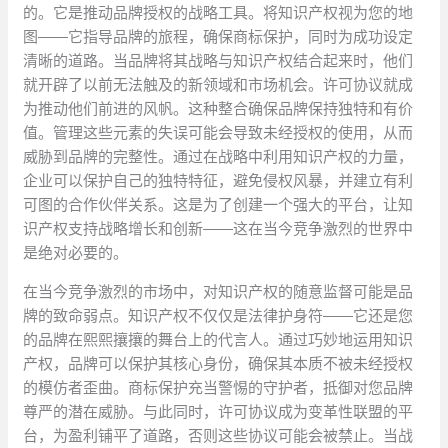
的。它是推动品牌授权的战略工具。将知识产权视为您的地
图——它指导品牌的旅程，确保商标保护，同时为成功设定
清晰的道路。当品牌将其战略与知识产权结合起来时，他们
就开辟了以前无法触及的新领域和市场机会。许可协议就成
为推动他们前进的风帆。这种整合确保品牌保持独特和有价
值。管理这些元素的失误可能会导致未经授权的使用，从而
威胁到品牌的完整性。通过在战略中利用知识产权的力量，
企业可以保护自己的独特特征，避免侵权风暴，并建立有利
可图的合作伙伴关系。这是为了创建一个强大的平台，让知
识产权支持战略增长和创新——这在当今竞争激烈的世界中
是绝对必要的。
在当今竞争激烈的市场中，对知识产权的随意监督可能是品
牌的致命弱点。知识产权不仅仅是法律护身符——它还是您
的品牌在熙熙攘攘的舞台上的代言人。通过巧妙地运用知识
产权，品牌可以保护其核心身份，确保其本质不被未经授权
的模仿者歪曲。商标保护充当警惕的守护者，抵御对您品牌
尊严的潜在威胁。与此同时，许可协议成为变革性联盟的平
台，为盈利铺平了道路，否则这些协议可能会被禁止。当战