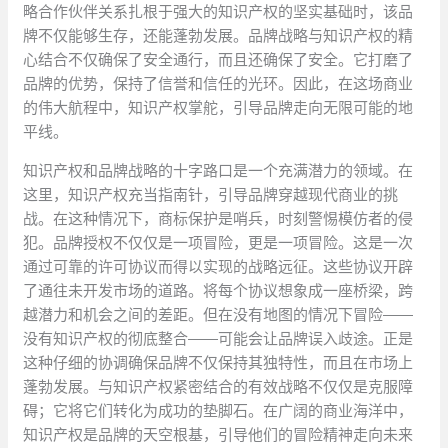
略合作伙伴关系扎根于强大的知识产权的坚实基础时，该品
牌不仅能够生存，还能蓬勃发展。品牌战略与知识产权的精
心结合不仅确保了安全通行，而且还确保了安全。它打磨了
品牌的优势，保持了信誉和信任的光环。因此，在这场商业
的伟大航程中，知识产权掌舵，引导品牌走向无限可能的地
平线。
知识产权和品牌战略的十字路口是一个充满潜力的领域。在
这里，知识产权充当指南针，引导品牌穿越现代商业的挑
战。在这种情况下，商标保护是哨兵，时刻警惕模仿者的侵
犯。品牌授权不仅仅是一项冒险，更是一项冒险。这是一次
通过可靠的许可协议而得以实现的战略远征。这些协议开辟
了通往未开发市场的道路。将每个协议想象成一座桥梁，跨
越潜力和机会之间的差距。但在没有地图的情况下冒险——
没有知识产权的彻底整合——可能会让品牌误入歧途。正是
这种仔细的协调确保品牌不仅保持其独特性，而且在市场上
蓬勃发展。与知识产权紧密结合的有效战略不仅仅是克服障
碍；它将它们转化为成功的垫脚石。在广阔的商业海洋中，
知识产权是品牌的天空根基，引导他们的冒险精神走向未来