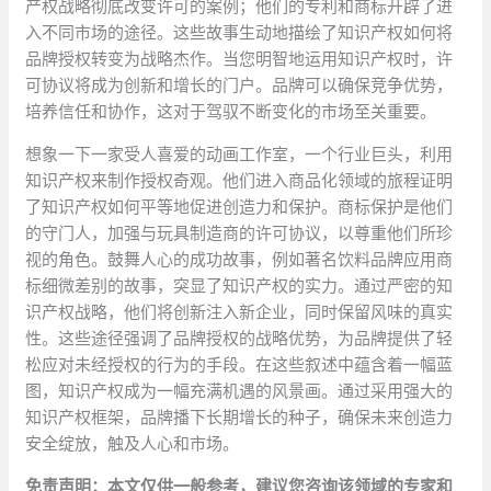
产权战略彻底改变许可的案例；他们的专利和商标开辟了进
入不同市场的途径。这些故事生动地描绘了知识产权如何将
品牌授权转变为战略杰作。当您明智地运用知识产权时，许
可协议将成为创新和增长的门户。品牌可以确保竞争优势，
培养信任和协作，这对于驾驭不断变化的市场至关重要。
想象一下一家受人喜爱的动画工作室，一个行业巨头，利用
知识产权来制作授权奇观。他们进入商品化领域的旅程证明
了知识产权如何平等地促进创造力和保护。商标保护是他们
的守门人，加强与玩具制造商的许可协议，以尊重他们所珍
视的角色。鼓舞人心的成功故事，例如著名饮料品牌应用商
标细微差别的故事，突显了知识产权的实力。通过严密的知
识产权战略，他们将创新注入新企业，同时保留风味的真实
性。这些途径强调了品牌授权的战略优势，为品牌提供了轻
松应对未经授权的行为的手段。在这些叙述中蕴含着一幅蓝
图，知识产权成为一幅充满机遇的风景画。通过采用强大的
知识产权框架，品牌播下长期增长的种子，确保未来创造力
安全绽放，触及人心和市场。
免责声明：本文仅供一般参考，建议您咨询该领域的专家和