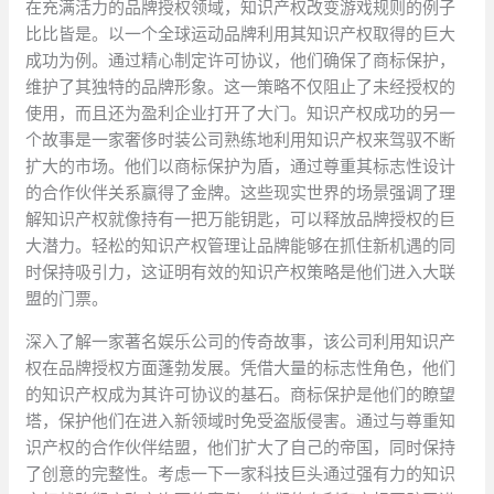
在充满活力的品牌授权领域，知识产权改变游戏规则的例子
比比皆是。以一个全球运动品牌利用其知识产权取得的巨大
成功为例。通过精心制定许可协议，他们确保了商标保护，
维护了其独特的品牌形象。这一策略不仅阻止了未经授权的
使用，而且还为盈利企业打开了大门。知识产权成功的另一
个故事是一家奢侈时装公司熟练地利用知识产权来驾驭不断
扩大的市场。他们以商标保护为盾，通过尊重其标志性设计
的合作伙伴关系赢得了金牌。这些现实世界的场景强调了理
解知识产权就像持有一把万能钥匙，可以释放品牌授权的巨
大潜力。轻松的知识产权管理让品牌能够在抓住新机遇的同
时保持吸引力，这证明有效的知识产权策略是他们进入大联
盟的门票。
深入了解一家著名娱乐公司的传奇故事，该公司利用知识产
权在品牌授权方面蓬勃发展。凭借大量的标志性角色，他们
的知识产权成为其许可协议的基石。商标保护是他们的瞭望
塔，保护他们在进入新领域时免受盗版侵害。通过与尊重知
识产权的合作伙伴结盟，他们扩大了自己的帝国，同时保持
了创意的完整性。考虑一下一家科技巨头通过强有力的知识