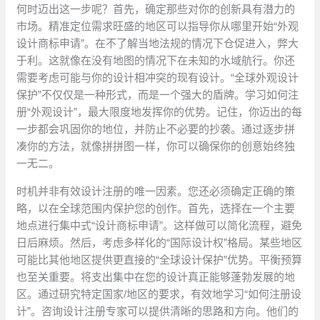
何时迈出这一步呢？首先，确定那些对你的创新具有潜力的
市场。精准定位需求旺盛的地区可以指导你从哪里开始“外观
设计商标申请”。在不了解当地法规的情况下仓促进入，弊大
于利。这就像在没有地图的情况下在未知的水域航行。你还
需要考虑可能与你的设计相冲突的现有设计。“全球外观设计
保护”不仅仅是一种形式，而是一个强大的盾牌。学习如何注
册“外观设计”，最大限度地发挥你的优势。记住，你迈出的每
一步都会巩固你的地位，并防止不必要的抄袭。通过逐步拼
凑你的方法，就像拼拼图一样，你可以确保你的创意始终独
一无二。
时机并非有效设计注册的唯一因素。您还必须确定正确的策
略，以在全球范围内保护您的创作。首先，选择在一个主要
地点进行集中式“设计商标申请”。这样做可以简化流程，避免
日后麻烦。然后，考虑多样化的“国际设计权”格局。某些地区
可能比其他地区提供更直接的“全球设计保护”优势。平衡预算
也至关重要。将支出集中在您的设计真正能够蓬勃发展的地
区。通过研究特定国家/地区的要求，有效地学习“如何注册设
计”。咨询设计注册专家可以提供清晰的思路和方向。他们的