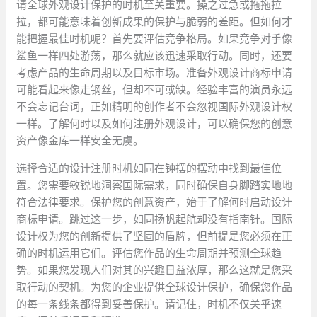
请全球外观设计保护的时机至关重要。操之过急或拖拖拉
拉，都可能意味着创新成果的保护与脆弱的差距。但如何才
能把握最佳时机呢？首先要评估竞争格局。如果竞争对手像
鲨鱼一样四处游荡，那么就应该迅速采取行动。同时，还要
考虑产品的生命周期以及目标市场。准备外观设计商标申请
可能看起来像走钢丝，但却不可或缺。经验丰富的演员永远
不会忘记台词，正如精明的创作者不会忽视国际外观设计权
一样。了解何时以及如何注册外观设计，可以确保您的创意
资产像金库一样安全无虞。
选择合适的设计注册时机如同在钟摆的摆动中找到最佳位
置。您需要敏锐地洞察国际需求，同时确保自身脚踏实地地
符合法律要求。保护您的创意资产，始于了解何时启动设计
商标申请。跳过这一步，如同扬帆起航却没有指南针。国际
设计权为您的创新提供了坚固的盾牌，但前提是您必须在正
确的时机运用它们。评估您作品的生命周期并预测全球趋
势。如果您发现人们对其的兴趣日益浓厚，那么这就是您采
取行动的契机。为您的企业提供全球设计保护，确保您作品
的每一条线条都得到妥善保护。请记住，时机不仅关乎速