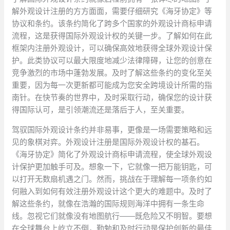
解外观设计注册的方方面面，需要仔细研究《海牙协定》等
协议和条约。该条约简化了跨多个国家的外观设计商标申请
流程，这是获得国际外观设计权的关键一步。了解如何在此
框架内注册外观设计，可以确保高效地获得全球外观设计保
护。此类协议可以最大限度地减少法律障碍，让您的创意在
竞争激烈的市场中蓬勃发展。及时了解这些条约的变化至关
重要，因为每一次更新都可能成为您安全跨境设计所需的指
南针。在快节奏的世界中，及时采取行动，确保您的设计获
得国际认可，是引领潮流还是落后于人，至关重要。
驾驭国际外观设计条约并非易事，更像是一场需要策略和远
见的象棋对弈。外观设计注册是国际外观设计权的基石。
《海牙协定》简化了外观设计商标申请流程，使全球外观设
计保护更加触手可及。想象一下，它就像一把万能钥匙，可
以打开无数扇机遇之门。然而，挑战在于理解每一项条约如
何融入到如何有效注册外观设计这个更大的难题中。及时了
解这些条约，就像在浩瀚的国际规则海洋中拥有一条生命
线。忽视它们就像没有地图航行——既危险又不明智。要想
在全球舞台上屹立不倒，勤勉和及时行动是保护创新的最佳