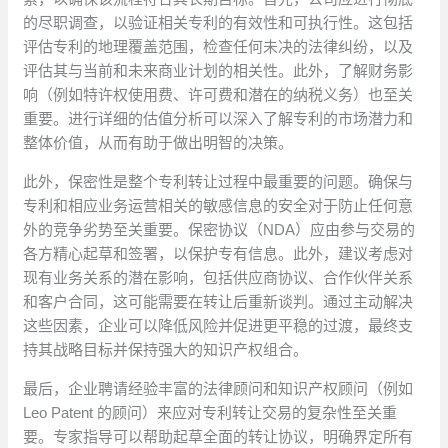
的尽职调查，以验证相关专利的有效性和可执行性。这包括
评估专利的地理覆盖范围，检查任何未决的法律纠纷，以及
评估其与当前和未来商业计划的相关性。此外，了解财务影
响（例如特许权使用费、许可费和潜在的纳税义务）也至关
重要。进行详细的估值分析可以深入了解专利的市场潜力和
整体价值，从而有助于做出明智的决策。
此外，保密性是整个专利转让过程中最重要的问题。确保与
专利和相应业务运营相关的敏感信息的安全对于防止任何意
外的竞争劣势至关重要。保密协议（NDA）应由参与交易的
各方精心起草和签署，以保护专有信息。此外，建议考虑对
现有业务关系的潜在影响，包括供应商协议、合作伙伴关系
和客户合同，这可能需要在转让后重新谈判。通过主动解决
这些因素，企业可以降低风险并促进更平稳的过渡，最终支
持其战略目标并保持强大的知识产权组合。
最后，企业聘请经验丰富的法律顾问和知识产权顾问（例如
Leo Patent 的顾问）来应对专利转让交易的复杂性至关重
要。专家指导可以帮助起草全面的转让协议，明确界定所有