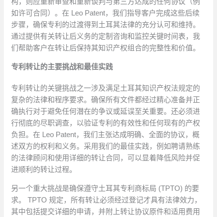
构，则应重新审查和重新谈判与第三方达成的任何协议（例
如许可合同）。在 Leo Patent，我们指导客户完成这些后续
步骤，确保专利的过渡得到土耳其法律的充分认可和维持。
通过提供有关转让后义务的定制咨询和监控关键时间表，我
们帮助客户在转让后保持其知识产权组合的完整性和价值。
专利转让的主要挑战和最佳实践
专利转让的关键挑战之一涉及满足土耳其知识产权法规定的
复杂的法律和程序要求。确保所有文件都经过精心准备并正
确执行对于避免任何潜在的争议或延误至关重要。还必须进
行彻底的尽职调查，以验证专利的有效性和任何现有的产权
负担。在 Leo Patent，我们主张达成明确、全面的协议，概
述双方的权利和义务。采用我们的最佳实践，例如聘请熟练
的法律顾问和使用详细的转让合同，可以显着降低风险并促
进顺利的转让过程。
另一个重大挑战是确保遵守土耳其专利商标局 (TPTO) 的要
求。 TPTO 规定，所有转让必须经过登记才具有法律效力，
其中包括提交详细的申请，并附上转让协议原件和适用费用