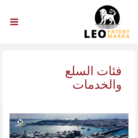
خطي
لى
لمحتوى
فئات السلع
والخدمات
تصنيف
نيس
للعلامات