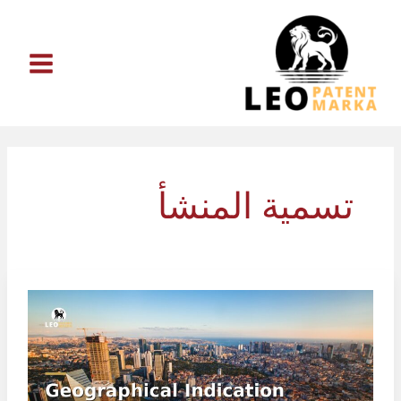
خطي
لى
لمحتوى
تسمية المنشأ
تسجيل
الإشارة
الجغرافية
في
تركيا: