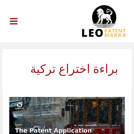
خطي
لى
لمحتوى
براءة اختراع تركية
إجراءات
تقديم
طلب
براءة
الاختراع