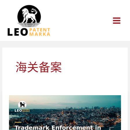
跳
至
内
容
海关备案
土
耳
其
商
标