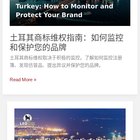
维
权
指
南：
如
土耳其商标维权指南：如何监控
何
和保护您的品牌
监
控
土耳其商标维权取决于积极的监控。了解如何监控注册
和
簿、发现仿冒品、提出异议并保护您的品牌。
保
护
Read More »
您
的
品
牌
如
何
在
土