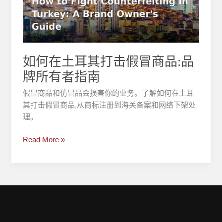
耳
其
打
击
假
如何在土耳其打击假冒商品:品
冒
牌所有者指南
商
品:
假冒商品和仿冒品会损害你的业务。了解如何在土耳
品
其打击假冒商品,从商标注册到海关备案和网络下架处
牌
理。
所
有
Read More »
者
指
南