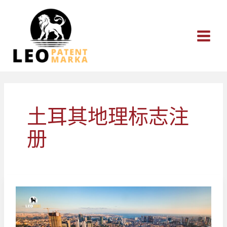
跳
至
内
容
土耳其地理标志注
册
土
耳
其