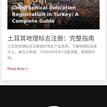
地
理
标
志
注
册：
完
土耳其地理标志注册：完整指南
整
土耳其地理标志注册保护地区产品名称。了解地理标志是
指
什么、谁可以申请、TÜRKPATENT注册流程、费用和时
南
间。
Read More »