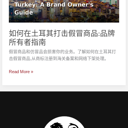
其
打
击
假
冒
如何在土耳其打击假冒商品:品牌
商
所有者指南
品:
品
假冒商品和仿冒品会损害你的业务。了解如何在土耳其打
牌
击假冒商品,从商标注册到海关备案和网络下架处理。
所
有
Read More »
者
指
南