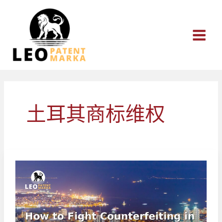
跳
至
内
容
土耳其商标维权
如
何
在
土
耳