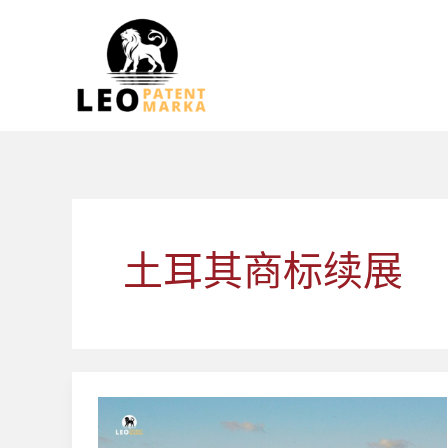
跳
至
内
容
土耳其商标续展
土
耳