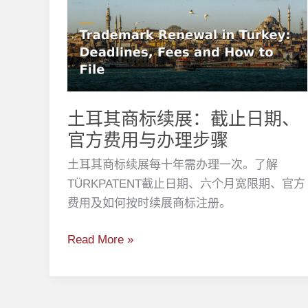
其
商
标
续
展：
截
土耳其商标续展：截止日期、
止
官方费用与办理步骤
日
土耳其商标续展每十年需办理一次。了解
期、
TÜRKPATENT截止日期、六个月宽限期、官方
官
费用及如何按时续展商标注册。
方
费
Read More »
用
与
办
理