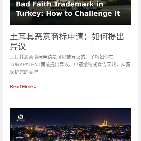
商
标
申
请：
如
土耳其恶意商标申请：如何提出
何
异议
提
出
土耳其恶意商标申请是可以被异议的。了解如何在
异
TÜRKPATENT面前提出异议、申请撤销或宣告无效，从而
议
保护您的品牌
Read More »
如
何
在
土