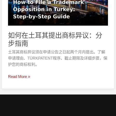
耳
其
提
出
商
标
如何在土耳其提出商标异议：分
异
步指南
议：
分
土耳其商标异议须在申请公告之日起两个月内提出。了解
步
申请理由、TÜRKPATENT程序、截止期限及详细步骤，保
指
护您的商标权利。
南
Read More »