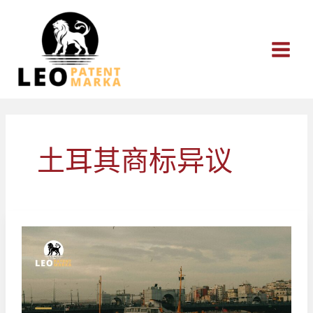
跳
至
内
容
土耳其商标异议
土
耳
其
恶
意