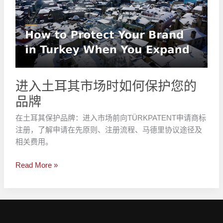
耳
其
市
场
时
如
何
进入土耳其市场时如何保护您的
保
品牌
护
您
在土耳其保护品牌：进入市场前向TÜRKPATENT申请商标
的
注册，了解申请在先原则、注册流程、马德里协议途径及
品
相关费用。
牌
Read More »