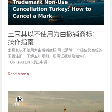
不
使
用
为
由
撤
土耳其以不使用为由撤销商标：
销
操作指南
商
标：
土耳其以不使用为由撤销商标,可以清除一个挡住您商标的
操
闲置注册。了解五年规则、所需证据以及如何向
作
TÜRKPATENT提出申请
指
南
Read More »
土
耳
其
恶