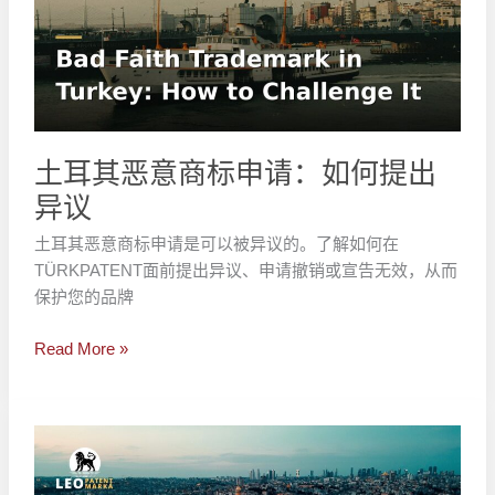
意
商
标
申
请：
如
土耳其恶意商标申请：如何提出
何
异议
提
出
土耳其恶意商标申请是可以被异议的。了解如何在
异
TÜRKPATENT面前提出异议、申请撤销或宣告无效，从而
议
保护您的品牌
Read More »
土
耳
其