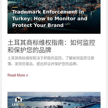
商
标
维
权
指
南：
如
土耳其商标维权指南：如何监控
何
和保护您的品牌
监
控
土耳其商标维权取决于积极的监控。了解如何监控注册
和
簿、发现仿冒品、提出异议并保护您的品牌。
保
护
Read More »
您
的
品
进
牌
入
土