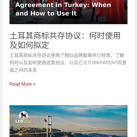
共
存
协
议：
何
土耳其商标共存协议：何时使用
时
及如何拟定
使
用
土耳其商标共存协议使两个相似品牌能够并行经营。了解
及
何时以及如何使用这类协议，以及它与TÜRKPATENT同意
如
函之间的关系
何
拟
Read More »
定
土
耳
其
以