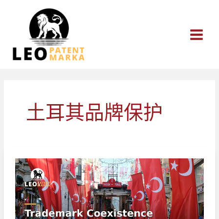
跳
至
内
容
土耳其品牌保护
土
耳
其
商
标