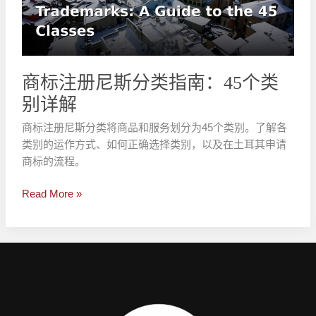
斯
分
类
指
南：
商标注册尼斯分类指南：45个类
45
别详解
个
类
商标注册尼斯分类将商品和服务划分为45个类别。了解各
别
类别的运作方式、如何正确选择类别，以及在土耳其申请
详
商标的流程。
解
Read More »