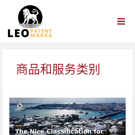
跳
至
内
容
商品和服务类别
商
标
注
册
尼