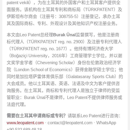
patent vekili），为在土耳其的外国客户和土耳其客户提供全
面服务。该机构在土耳其专利和商标局（TÜRKPATENT）及
伊斯坦布尔商会（注册号：308755-5）注册登记，承办土耳
其及国际商标、专利、外观设计及其他知识产权注册业务。
本文由Leo Patent总经理
Burak Ünal
监督撰写，他是注册商
标代理人（TÜRKPATENT reg. no. 2900）及注册专利代理人
（TÜRKPATENT reg. no. 1677）。他持有博阿济奇大学
（Boğaziçi University，2016年）工商管理学士学位，并以谢
文奖学金学者（Chevening Scholar）身份在伦敦政治经济学
院（London School of Economics）获得金融学硕士学位；他
同时是加拉塔萨雷体育俱乐部（Galatasaray Sports Club）的
大会成员。他以土耳其语、英语、法语及中文为客户提供咨
询服务。在土耳其，商标和专利代理人是独立于律师的受监
管职业：Burak Ünal不是律师，Leo Patent不提供律师服务或
法庭代理。
需要在土耳其申请商标或专利？
请联系Leo Patent进行咨询：
www.leopatent.com
·
contact@leopatent.com
· WhatsApp
+90 532 689 48 18。