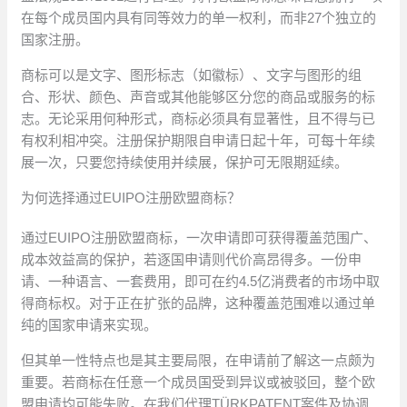
在每个成员国内具有同等效力的单一权利，而非27个独立的
国家注册。
商标可以是文字、图形标志（如徽标）、文字与图形的组
合、形状、颜色、声音或其他能够区分您的商品或服务的标
志。无论采用何种形式，商标必须具有显著性，且不得与已
有权利相冲突。注册保护期限自申请日起十年，可每十年续
展一次，只要您持续使用并续展，保护可无限期延续。
为何选择通过EUIPO注册欧盟商标？
通过EUIPO注册欧盟商标，一次申请即可获得覆盖范围广、
成本效益高的保护，若逐国申请则代价高昂得多。一份申
请、一种语言、一套费用，即可在约4.5亿消费者的市场中取
得商标权。对于正在扩张的品牌，这种覆盖范围难以通过单
纯的国家申请来实现。
但其单一性特点也是其主要局限，在申请前了解这一点颇为
重要。若商标在任意一个成员国受到异议或被驳回，整个欧
盟申请均可能失败。在我们代理TÜRKPATENT案件及协调