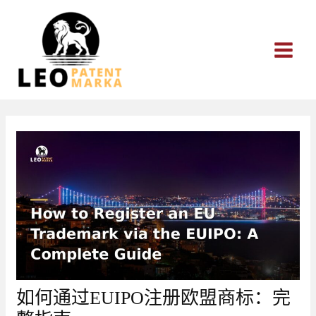
跳
至
内
容
如何通过EUIPO注册欧盟商标：完