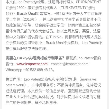
本文由Leo Patent总经理、注册商标代理人（TÜRKPATENT
注册号2900）兼注册专利代理人（TÜRKPATENT注册号
1677）
Burak Ünal
监督撰写。他持有博阿兹奇大学工商管理
学士学位（2016年），并以谢费宁奖学金学者身份就读于伦
敦政治经济学院，获金融学硕士学位；他同时也是加拉塔萨
雷体育俱乐部的代表大会成员。他以土耳其语、英语、法语
和中文为客户提供咨询。在Türkiye，商标和专利代理人是独
立于律师的受监管职业：Burak Ünal不是律师，Leo Patent不
提供律师服务或法庭代理。
需要在Türkiye办理商标或专利事务？
请联系Leo Patent预约
咨询：
www.leopatent.com
·
contact@leopatent.com
·
WhatsApp +90 532 689 48 18。
免责声明：Leo Patent是商标和专利代理机构（marka ve
patent vekili），非律师事务所；不提供律师服务、法律建议
或法庭代理。本文仅供一般信息参考，强烈建议您咨询合格
专业人士以评估您的具体情况。对于因使用本文信息而可能
产生的任何损失，概不承担责任。