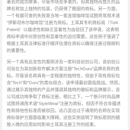
著名的成功故事，尽管市场竞争激烈，但其独特而悠久的品
牌名称加上独特的包装，仍获得了稳固的商标。另一方面，
一个有据可查的失败是当地一家连锁咖啡馆试图将常用术语
“伊斯坦布尔咖啡馆”注册为商标。土耳其专利商标局（Türk
Patent）以描述性和缺乏显着性为由驳回了该申请，这表明
商标申请中对原创性和显着性的迫切需要。这些例子强调了
根据土耳其法律标准仔细评估潜在商标以确保注册过程顺利
的重要性。
另一个具有启发性的案例涉及一家科技初创公司，该初创公
司旨在为其创新软件解决方案注册“TechGuru”品牌名称的商
标。尽管该名称具有一定程度的独特性，但由于现有商标包
含“Tech”和“Guru”的类似组合，该申请最初面临挑战。然而，
通过展示其独特的产品并强调其独特的徽标和品牌展示，该
公司成功地争取了商标注册。相比之下，一个新兴时尚品牌
试图将通用术语“StyleWear”注册为商标，但因不符合非描述
性和排他性标准而被驳回，这凸显出过于通用的名称在实现
商标保护方面面临重大障碍。这些实例说明了商标原则的细
致入微的应用如何影响土耳其注册工作的结果。