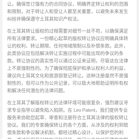
让。确保签订强有力的合同协议，明确界定转让权利的范围
和限制，对于转让人和受让人都至关重要，以避免未来发生
纠纷并确保遵守土耳其知识产权法。
在土耳其转让版权的过程需要对细节一丝不苟，以确保满足
所有法律要求。一份精心起草的版权转让协议应明确具体转
让的权利、转让期限、任何地域限制以及补偿条款。此外，
此类协议应包括解决转让实施过程中可能出现的争议的条
款。转让协议的真实性可以通过公证来证明，尽管这在法律
上不是强制性的。为了确保彻底保护和承认权利人的利益，
建议向土耳其文化和旅游部登记转让。这种注册虽然不是强
制性的，但可以作为公共记录，可以极大地帮助证明所有权
和解决任何潜在的法律问题。
在土耳其了解版权转让的法律环境可能很复杂，强烈建议寻
求专业指导以避免陷入陷阱。在 Leo Patent，我们提供专业
服务来协助您起草、审查和注册符合土耳其法律的版权转让
协议。我们的专家确保转让的各个方面，从涉及的权利到赔
偿条款和争议解决机制，都经过精心设计，以保护您的利