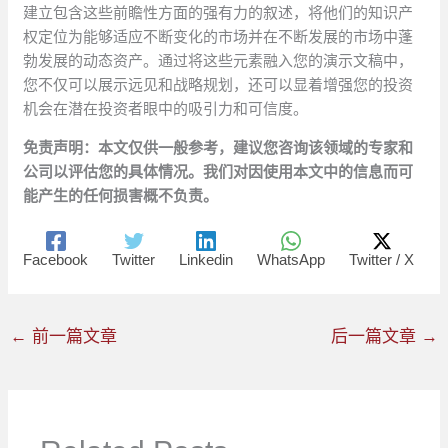
建立包含这些前瞻性方面的强有力的叙述，将他们的知识产
权定位为能够适应不断变化的市场并在不断发展的市场中蓬
勃发展的动态资产。通过将这些元素融入您的演示文稿中，
您不仅可以展示远见和战略规划，还可以显着增强您的投资
机会在潜在投资者眼中的吸引力和可信度。
免责声明：本文仅供一般参考，建议您咨询该领域的专家和
公司以评估您的具体情况。我们对因使用本文中的信息而可
能产生的任何损害概不负责。
Facebook
Twitter
Linkedin
WhatsApp
Twitter / X
←
前一篇文章
后一篇文章
→