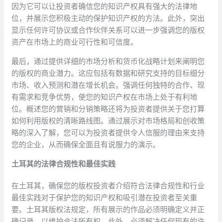
因为它可以让投资者确信您的知识产权具有强大的法律地
位，并展示您积极主动的保护知识产权的方法。此外，突出
显示任何许可协议或合作伙伴关系可以进一步强调您的版权
资产在市场上的商业可行性和可信度。
最后，通过提供详细的市场分析和货币化战略计划来阐明您
的版权的商业潜力。这应包括有数据和研究支持的目标细分
市场、收入预测和潜在增长机会。强调任何独特的合作、现
有需求和竞争优势，使您的知识产权在市场上处于有利地
位。概述您的营销和分销策略还将为投资者提供关于您打算
如何利用版权的清晰路线图。通过展示对市场格局和创收策
略的深入了解，您可以为投资者提供令人信服的理由来支持
您的企业，从而确保全面且有说服力的演示。
土耳其的法律合规性和最佳实践
在土耳其，确保您的版权投资者介绍符合法律合规性和行业
最佳实践对于保护您的知识产权和吸引潜在投资者至关重
要。土耳其版权法规定，所有展示的作品必须明确定义并正
确记录，以维护合法所有权。此外，必须解决任何现有的许