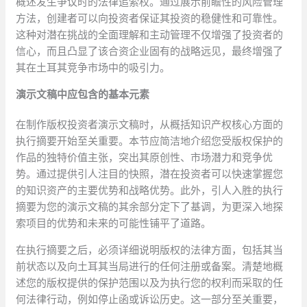
概述发生争议时的法律追索权。通过展示前瞻性的风险管理
方法，创建者可以向投资者保证其投资的稳健性和可靠性。
这种对潜在挑战的全面理解和主动管理不仅增强了投资者的
信心，而且凸显了该合资企业固有的战略远见，最终增强了
其在土耳其竞争市场中的吸引力。
演示文稿中应包含的基本元素
在制作版权投资者演示文稿时，从概括知识产权核心方面的
执行摘要开始至关重要。本节应简洁地介绍您受版权保护的
作品的独特价值主张，突出其原创性、市场潜力和竞争优
势。通过提供引人注目的快照，潜在投资者可以快速掌握您
的知识资产的主要优势和战略优势。此外，引人入胜的执行
摘要为您的演示文稿的其余部分定下了基调，为更深入地探
索项目的优势和未来的可能性铺平了道路。
在执行摘要之后，必须详细说明版权的法律方面，包括其当
前状态以及向土耳其当局进行的任何注册或备案。清楚地概
述您的版权提供的保护范围以及为执行您的权利而采取的任
何法律行动，例如停止函或诉讼历史。这一部分至关重要，