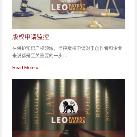
版权申请监控
在保护知识产权领域，监控版权申请对于创作者和企业
来说都是至关重要的一步…
Read More »