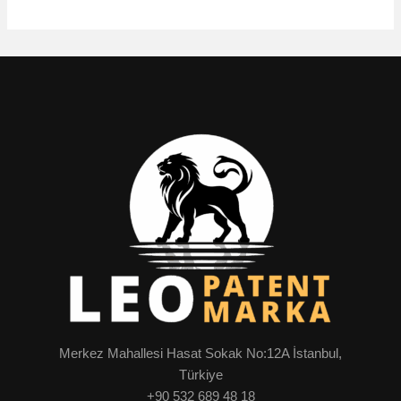
Merkez Mahallesi Hasat Sokak No:12A İstanbul,
Türkiye
+90 532 689 48 18