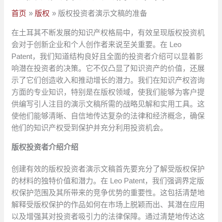
首页
版权
版权投资者演示文稿的准备
在土耳其不断发展的知识产权格局中，有效呈现版权投资机
会对于创新企业和个人创作者来说至关重要。在 Leo
Patent，我们知道结构良好且全面的投资者介绍可以显着影
响潜在投资者的决策。它不仅凸显了知识资产的价值，还展
示了它们创造收入和推动增长的潜力。我们在知识产权咨询
方面的专业知识，特别是在版权领域，使我们能够为客户提
供编写引人注目的演示文稿所需的战略见解和实用工具。这
使他们能够清晰、自信地传达复杂的法律和经济概念，确保
他们的知识产权受到保护并充分利用投资机会。
版权投资者介绍介绍
创建有效的版权投资者演示文稿首先要充分了解受版权保护
的材料的独特价值和潜力。在 Leo Patent，我们强调界定版
权保护范围及其所带来的竞争优势的重要性。这包括清楚地
解释受版权保护的作品如何在市场上脱颖而出、其潜在应用
以及增强其对投资者吸引力的法律保障。通过清楚地传达这