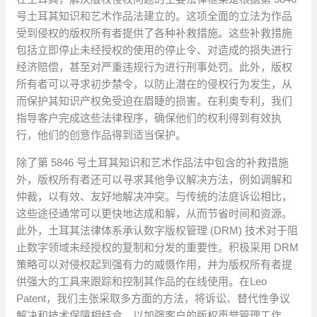
号土耳其知识和艺术作品法建立的。这项全面的立法为作品
受到侵权的版权所有者提供了各种补救措施。这些补救措施
包括立即停止未经授权的使用的停止令、对造成的损失进行
经济赔偿，甚至对严重违规行为进行刑事处罚。此外，版权
所有者可以寻求初步禁令，以防止潜在的侵权行为发生，从
而保护其知识产权免受迫在眉睫的损害。在利奥专利，我们
指导客户完成这些法律程序，确保他们的权利得到有效执
行，他们的创意作品得到适当保护。
除了第 5846 号土耳其知识和艺术作品法中包含的补救措施
外，版权所有者还可以寻求其他争议解决方法，例如调解和
仲裁，以有效、友好地解决冲突。与传统的法庭诉讼相比，
这些途径通常可以更快地达成和解，从而节省时间和资源。
此外，土耳其法律体系承认数字版权管理 (DRM) 技术对于阻
止数字领域未经授权的复制和分发的重要性。积极采用 DRM
策略可以对侵权起到强有力的威慑作用，并为版权所有者提
供强大的工具来跟踪和控制其作品的在线使用。在Leo
Patent，我们主张采取多方面的方法，将诉讼、替代性争议
解决和技术保障相结合，以加强客户的版权声誉管理工作。