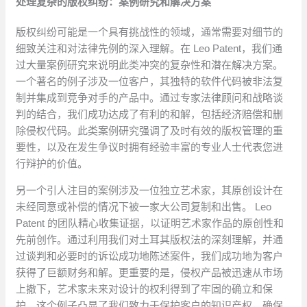
处理复杂的版权纠纷：案例研究和解决方案
版权纠纷可能是一个具有挑战性的领域，通常需要对细节的
细致关注和对法律先例的深入理解。在 Leo Patent，我们通
过大量案例研究来说明此类冲突的复杂性和潜在解决方案。
一个著名的例子涉及一位客户，其独特的软件代码被非法复
制并集成到竞争对手的产品中。通过专家法律顾问和战略谈
判的结合，我们成功达成了有利的和解，包括经济赔偿和删
除侵权代码。此类案例研究强调了及时有效的版权管理的重
要性，以及在发生争议时拥有经验丰富的专业人士代表您进
行辩护的价值。
另一个引人注目的案例涉及一位独立艺术家，其原创设计在
未经同意或补偿的情况下被一家大公司复制和出售。 Leo
Patent 的团队精心收集证据，以证明艺术家作品的原创性和
先前创作。通过利用我们对土耳其版权法的深刻理解，并通
过谈判和必要时的诉讼成功地陈述案件，我们成功地为客户
获得了巨额财务和解。更重要的是，侵权产品被迅速从市场
上撤下，艺术家未来对设计的权利得到了牢固的确立和保
护。这个例子凸显了我们致力于保护客户的知识产权，确保