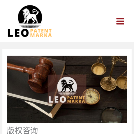
跳
至
内
容
版权咨询