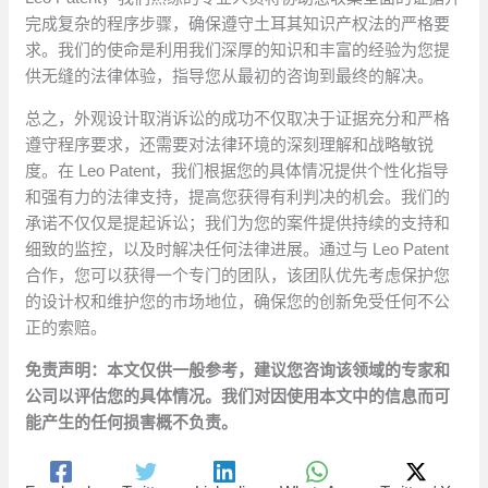
完成复杂的程序步骤，确保遵守土耳其知识产权法的严格要
求。我们的使命是利用我们深厚的知识和丰富的经验为您提
供无缝的法律体验，指导您从最初的咨询到最终的解决。
总之，外观设计取消诉讼的成功不仅取决于证据充分和严格
遵守程序要求，还需要对法律环境的深刻理解和战略敏锐
度。在 Leo Patent，我们根据您的具体情况提供个性化指导
和强有力的法律支持，提高您获得有利判决的机会。我们的
承诺不仅仅是提起诉讼；我们为您的案件提供持续的支持和
细致的监控，以及时解决任何法律进展。通过与 Leo Patent
合作，您可以获得一个专门的团队，该团队优先考虑保护您
的设计权和维护您的市场地位，确保您的创新免受任何不公
正的索赔。
免责声明：本文仅供一般参考，建议您咨询该领域的专家和
公司以评估您的具体情况。我们对因使用本文中的信息而可
能产生的任何损害概不负责。