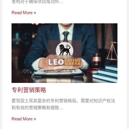
发明对于确保项目成功所…
Read More »
专利营销策略
要驾驭土耳其复杂的专利营销格局，需要对知识产权法
和有效的营销策略有细致…
Read More »