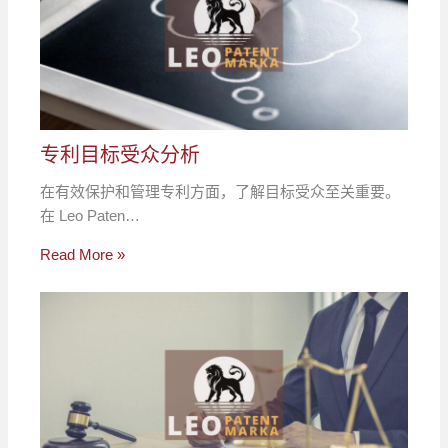
专利目标受众分析
在有效保护和管理专利方面，了解目标受众至关重要。
在 Leo Paten…
Read More »