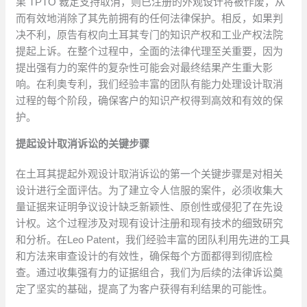
果 TPTO 裁定支持取消，则已注册的外观设计将被作废，从
而有效地消除了其先前拥有的任何法律保护。相反，如果判
决不利，原告有权向土耳其专门的知识产权和工业产权法院
提起上诉。在整个过程中，全面的法律代理至关重要，因为
提出强有力的案件的复杂性可能会对最终结果产生重大影
响。在利奥专利，我们经验丰富的团队有能力处理设计取消
过程的每个阶段，确保客户的知识产权得到高效和有效的保
护。
提起设计取消诉讼的关键步骤
在土耳其提起外观设计取消诉讼的第一个关键步骤是对相关
设计进行全面评估。为了建立令人信服的案件，必须收集大
量证据来证明争议设计缺乏新颖性、原创性或侵犯了在先设
计权。这个过程涉及对现有设计注册和现有技术的细致研究
和分析。在Leo Patent，我们经验丰富的团队利用先进的工具
和方法来审查设计的有效性，确保每个方面都得到彻底检
查。通过收集强有力的证据组合，我们为后续的法律诉讼奠
定了坚实的基础，提高了为客户获得有利结果的可能性。