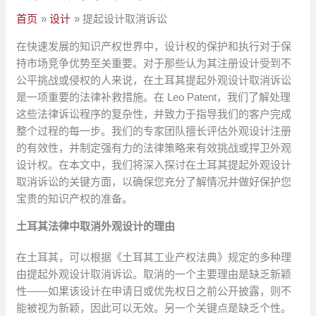
首页
设计
提起设计取消诉讼
在快速发展的知识产权世界中，设计权的保护和执行对于保
持市场竞争优势至关重要。对于那些认为其注册设计受到不
公平挑战或侵权的人来说，在土耳其提起外观设计取消诉讼
是一项重要的法律补救措施。在 Leo Patent，我们了解处理
这些法律诉讼程序的复杂性，并致力于指导我们的客户完成
整个过程的每一步。我们的专家团队擅长评估外观设计注册
的有效性，并制定强有力的法律策略来有效挑战或捍卫外观
设计权。在本文中，我们将深入探讨在土耳其提起外观设计
取消诉讼的关键方面，以确保您充分了解情况并做好保护您
宝贵的知识产权的准备。
土耳其法律中取消外观设计的理由
在土耳其，可以根据《土耳其工业产权法典》规定的多种理
由提起外观设计取消诉讼。取消的一个主要理由是缺乏新颖
性——如果该设计在申请日或优先权日之前公开披露，则不
能被视为新颖，因此可以无效。另一个关键点是缺乏个性。