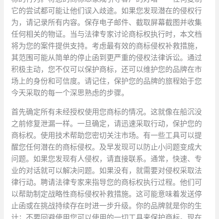
它的尝试都可能让他们误入歧途。如果您发现潜在的侵权行
为，请记录所有内容。保存电子邮件、截取屏幕截图并收集
任何相关的物证。当与法律专家讨论商标权执行时，本文档
将为您的案件提供支持。考虑最有效的商标侵权补救措施，
其范围可能从简单的停止函到更严重的侵权法律诉讼。通过
积极主动，您不仅可以保护商标，还可以维护您的品牌在市
场上的身份和可信度。请记住，保护您的品牌的旅程始于您
今天采取的每一个深思熟虑的步骤。
首先确定所有未经授权使用您商标的情况。这就像在船沉没
之前修复泄漏一样。一旦确定，请迅速采取行动，保护您的
商标权。使用技术帮助您密切关注市场。有一些工具可以提
醒您任何潜在的商标侵权。及早发现可以防止小问题变成大
问题。如果您发现有人侵权，请直接联系。通常，快速、专
业的对话就可以解决问题。如果没有，就需要对侵权采取法
律行动。聘请法律专家来指导您的商标权执行过程。他们可
以帮助制定战略性商标侵权补救措施。这可能意味着发送停
止函或在挑战持续存在时进一步升级。你的品牌就是你的生
计；不要回避使用您可以使用的一切工具来保护商标。现在