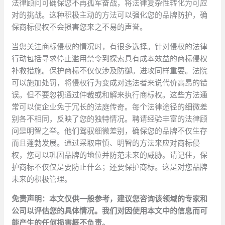
法律顾问可确保您不再孤军奋战，将法律复杂性转化为可应
对的挑战。这种积极主动的方法可以强化您的品牌防护，确
保商标侵权不会损害您来之不易的声誉。
当您关注商标侵权的情况时，有很多选择。针对侵权的法律
行动包括寻求停止滥用禁令到探索具有成本效益的商标侵权
补救措施。保护商标不仅仅涉及防御。进攻同样重要。法院
可以施加处罚，将侵权行为变成对违法者来说代价高昂的错
误。但不要忽视通过仲裁或和解来执行商标权。这些方法通
常可以使企业免于冗长的法庭传奇。每个法律途径的细微差
别各不相同，反映了您的独特情况。聘请经验丰富的法律顾
问是明智之举。他们驾驭细微差别，确保您的品牌不仅生存
而且蓬勃发展。通过采取审慎、明智的方法来应对商标侵
权，您可以巩固品牌的地位并防范未来的威胁。请记住，保
护商标不仅仅是要防止什么；还要保护商标。这是对您品牌
未来的积极管理。
免责声明：本文仅供一般参考，建议您咨询该领域的专家和
公司以评估您的具体情况。我们对因使用本文中的信息而可
能产生的任何损害概不负责。