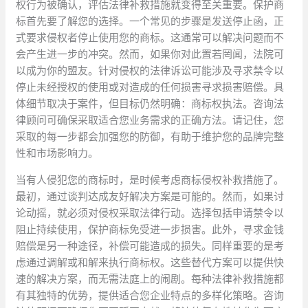
权行为被确认，评估法律补救措施就变得至关重要。保护商
标首先要了解您的选择。一个常见的步骤是发送停止函，正
式要求侵权者停止使用您的商标。这通常可以解决问题而不
会产生进一步的冲突。然而，如果你对此置若罔闻，法院可
以成为你的盟友。针对侵权的法律诉讼可能涉及寻求禁令以
停止未经授权的使用或对造成的任何损害寻求损害赔偿。具
体细节取决于案件，但目标仍然明确：商标权执法。咨询法
律顾问可确保采取适合您业务需求的正确方法。请记住，您
采取的每一步都会加强您的防御，有助于维护您的品牌完整
性和市场影响力。
当有人侵犯您的商标时，是时候考虑商标侵权补救措施了。
最初，通过谈判达成友好解决方案是可能的。然而，如果讨
论动摇，就必须对侵权采取法律行动。选择包括申请禁令以
阻止持续使用，保护商标免受进一步损害。此外，寻求金钱
赔偿是另一种途径，补偿可能造成的损失。同样重要的是考
虑通过调解或和解来执行商标权。这些替代方案可以提供快
速的解决方案，而无需法庭上的闹剧。每种法律补救措施都
有其独特的优势，提供适合您企业特点的多样化策略。咨询