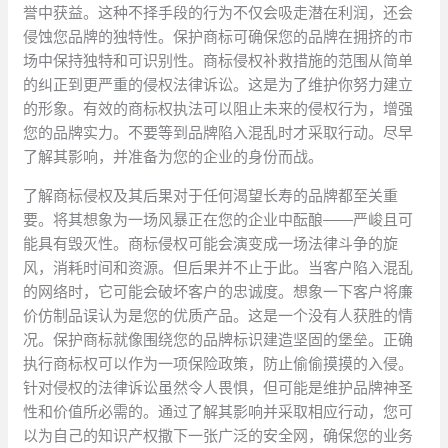
誉中获益。这种不择手段的行为不仅会吸走潜在利润，还会
侵蚀您品牌的独特性。保护商标可确保您的品牌在拥挤的市
场中保持独特和可识别性。商标侵权补救措施的范围从简单
的纠正到更严重的侵权法律诉讼。这是为了维护你努力建立
的形象。有效的商标权执法可以阻止未来的侵权行为，增强
您的品牌实力。不要等到品牌陷入混乱时才采取行动。尽早
了解其影响，并准备为您的企业的身份而战。
了解商标侵权及其后果对于任何渴望长寿的品牌都至关重
要。将其想象为一场风暴正在您的企业中酝酿——严峻且可
能具有毁灭性。商标侵权可能会演变成一场法律斗争的旋
风，消耗时间和资源。但后果并不止于此。当客户陷入混乱
的网络时，它可能会破坏客户的忠诚度。想象一下客户将廉
价仿制品误认为是您的优质产品。这是一个没有人获胜的情
况。保护商标就像围绕您的品牌标识建造坚固的堡垒。正确
执行商标权可以作为一项保险政策，防止偷偷摸摸的入侵。
针对侵权的法律诉讼虽然令人畏惧，但可能是维护品牌神圣
性和价值所必需的。通过了解其影响并采取相应行动，您可
以为自己的知识产权撒下一张广泛的安全网，确保您的业务