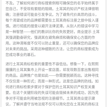
不及。了解如何进行商标搜索例程可确保您的名字始终属于
您自己，不受现有索赔的阻碍。土耳其的知识产权法律很明
确；注册错误可能会引发争议。为了避免代价高昂的战斗，
每个渴望成功的品牌都需要在土耳其商标注册之旅中投入谨
慎。进行彻底的搜查以避开法律泥潭。从别人的错误中学习
是一种智慧——他们的教训比你的失败更好。商业提示 土耳
其强调勤奋研究，强调其在避免麻烦和确保安心方面的作
用。这种清晰度不仅可以防止重复，还可以确保您的品牌应
对未来的挑战。采用这种细致的方法，让您的商标搜索成为
您成功事业的基石。
进行土耳其商标检索的重要性不容低估。想象一下，在熙熙
攘攘的土耳其集市上开设一家店面，却发现数百家出售相同
的商品。品牌推广也是如此——你需要脱颖而出。这种寻找
不仅仅是一种形式；而是一种形式。这是您品牌的防线。如
何进行商标检索步骤对于保护您的土耳其知识产权至关重
要。在这个关键阶段的失误可能会毁掉未来的成功，因为竞
争对手可能会利用被忽视的注册细节。土耳其商业提示建
议，了解并遵守当地法规不仅可以简化您在土耳其的商标注