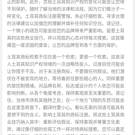
正的影响。此外，忽视土耳其知识产权的变化可能会让您得
不到保护。随时了解当地的法律和法规，因为它们像沙子一
样变化。土耳其商标注册需警惕。务必仔细检查。寻求合理
的法律建议以加强您的理解并填补任何知识空白。请记住，
一个微小的疏忽可能会给您的品牌带来严重影响。留意土耳
其的这些商业技巧，并以彻底的心态对待每次搜索。这就像
建造一座坚固的堡垒；让您的品牌受到各个方面的保护。
土耳其商标检索不仅仅是一个检索；更是一个检索。这是深
入土耳其知识产权领域的一次战略性投入。过度自信可能会
让你措手不及。对于未注册商标，不要做任何假设。他们潜
伏在不被发现的地方，等待着抓住那些粗心的人。同样重要
的是控制情绪。对品牌名称、标志或设计的个人依恋可能会
影响判断。从各个角度考虑，保持客观是至关重要的。请记
住，当地市场有其独特之处；在一个地方飞翔的东西可能会
在这里急转直下。翻译时要小心。看似无辜的词语可能具有
意想不到的含义，影响土耳其的商标注册。将这些土耳其商
业技巧纳入其中：重新评估假设、保持客观并尊重文化差
异。通过像仔细的侦探工作一样对待商标搜索，您可以奠定