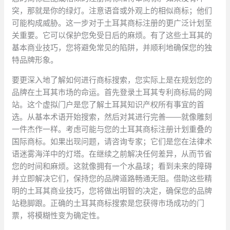
突，那就是你的绿灯。注意语音或外观上的相似商标；他们
可能构成威胁。这一步对于土耳其商标注册的更广泛计划至
关重要。它可以保护您免受日后的麻烦。有了这些土耳其的
基本商业技巧，您将避免常见的陷阱，并顺利地确保您的独
特品牌形象。
要更深入地了解如何进行商标搜索，您实际上是在规划您的
品牌在土耳其市场的命运。首先登录土耳其专利商标局的网
站。这个虚拟门户是您了解土耳其知识产权所有事宜的首
选。从基本术语开始搜索，然后对其进行完善——就像雕刻
一件杰作一样。考虑可能与您的土耳其商标注册计划重叠的
国际商标。如果出现问题，请咨询专家；它们是您在法律术
语迷雾海洋中的灯塔。在继续之前解决任何差异，从而节省
您的时间和麻烦。这就像拥有一个水晶球；看到未来的障碍
并立即解决它们，保持您的品牌道路畅通无阻。借助这些精
明的土耳其商业技巧，您将做出明智的决定，确保您的品牌
站稳脚跟。正确的土耳其商标搜索是您获得市场成功的门
票，将模糊性变为确定性。