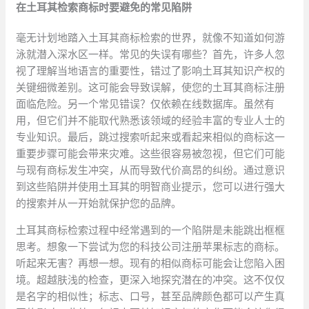
在土耳其检索商标时要避免的常见陷阱
毫无计划地踏入土耳其商标检索的世界，就像不知道如何游
泳就潜入深水区一样。常见的失误有哪些？首先，许多人忽
视了理解当地语言的重要性，错过了影响土耳其知识产权的
关键细微差别。这可能会导致误解，使您的土耳其商标注册
面临危险。另一个常见错误？仅依赖在线数据库。虽然有
用，但它们并不能取代熟悉该领域的经验丰富的专业人士的
专业知识。最后，跳过搜索听起来或看起来相似的商标这一
重要步骤可能会带来灾难。这些很容易被忽视，但它们可能
与现有商标发生冲突，从而导致代价高昂的纠纷。通过意识
到这些陷阱并使用土耳其的明智商业提示，您可以进行强大
的搜索并从一开始就保护您的品牌。
土耳其商标检索过程中经常遇到的一个陷阱是未能跳出框框
思考。想象一下尝试为您的科技公司注册苹果标志的商标。
听起来无害？再想一想。现有的相似商标可能会让您陷入困
境。超越肤浅的检查，更深入地探究潜在的冲突。这不仅仅
是名字的相似性；标志、口号，甚至品牌颜色都可以产生真