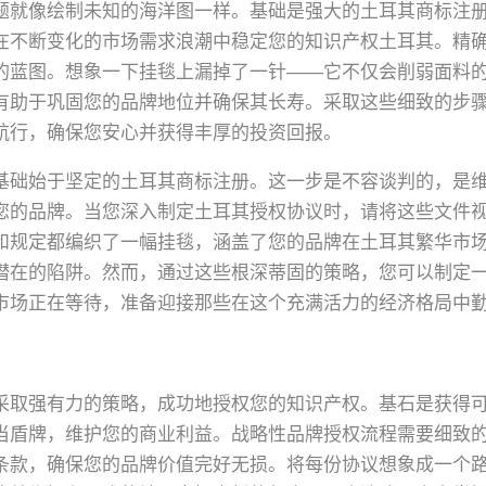
题就像绘制未知的海洋图一样。基础是强大的土耳其商标注
在不断变化的市场需求浪潮中稳定您的知识产权土耳其。精
的蓝图。想象一下挂毯上漏掉了一针——它不仅会削弱面料
有助于巩固您的品牌地位并确保其长寿。采取这些细致的步
航行，确保您安心并获得丰厚的投资回报。
基础始于坚定的土耳其商标注册。这一步是不容谈判的，是
您的品牌。当您深入制定土耳其授权协议时，请将这些文件视为
和规定都编织了一幅挂毯，涵盖了您的品牌在土耳其繁华市场​
潜在的陷阱。然而，通过这些根深蒂固的策略，您可以制定
市场正在等待，准备迎接那些在这个充满活力的经济格局中
采取强有力的策略，成功地授权您的知识产权。基石是获得
当盾牌，维护您的商业利益。战略性品牌授权流程需要细致
条款，确保您的品牌价值完好无损。将每份协议想象成一个