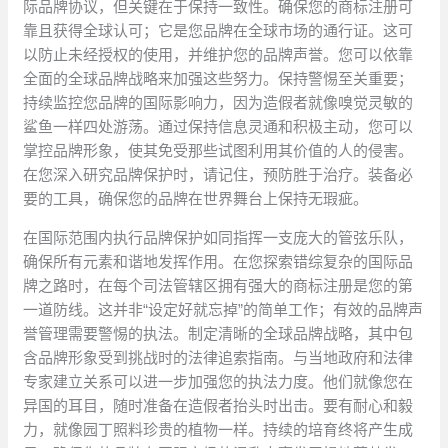
际品牌协议，但关键在于保持一致性。确保您的商标注册可
靠且获得全球认可；它是您品牌在全球市场的通行证。这可
以防止未经授权的使用，并维护您的品牌声誉。您可以依靠
全面的全球品牌战略来加强这些努力。保持警惕至关重要；
持续监控您品牌的国际影响力，因为造假者就像嗅觉灵敏的
鲨鱼一样四处游荡。通过保持信息灵通和积极主动，您可以
掌控品牌形象，使其免受那些试图利用其价值的人的侵害。
在您深入研究品牌保护时，请记住，预防胜于治疗。装备必
要的工具，确保您的品牌在世界舞台上保持无瑕疵。
在国际范围内执行品牌保护如同指挥一支庞大的管弦乐队，
确保所有元素和谐地发挥作用。在您探索错综复杂的国际品
牌之路时，在每个司法管辖区拥有强大的商标注册是您的第
一道防线。这并非“设定好就忘掉”的简单工作；有效的品牌声
誉管理需要警惕的执法。制定清晰的全球品牌战略，其中包
含品牌形象受到挑战时的法律追索指南。与当地政府和法律
专家建立关系可以进一步加强您的执法力度。他们就像您在
异国的耳目，随时准备在造假者抬头时出击。要有耐心和毅
力，就像园丁照料珍贵的植物一样。持续的培育终将产生成