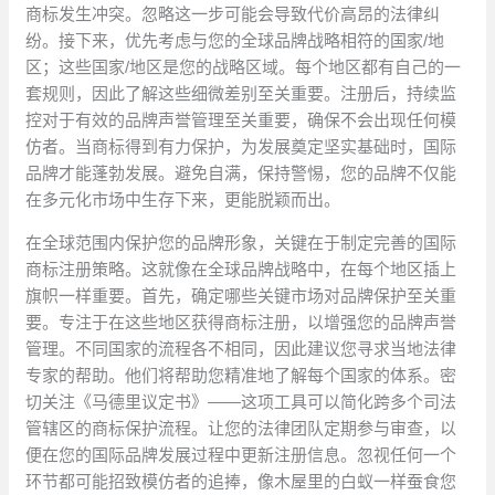
商标发生冲突。忽略这一步可能会导致代价高昂的法律纠
纷。接下来，优先考虑与您的全球品牌战略相符的国家/地
区；这些国家/地区是您的战略区域。每个地区都有自己的一
套规则，因此了解这些细微差别至关重要。注册后，持续监
控对于有效的品牌声誉管理至关重要，确保不会出现任何模
仿者。当商标得到有力保护，为发展奠定坚实基础时，国际
品牌才能蓬勃发展。避免自满，保持警惕，您的品牌不仅能
在多元化市场中生存下来，更能脱颖而出。
在全球范围内保护您的品牌形象，关键在于制定完善的国际
商标注册策略。这就像在全球品牌战略中，在每个地区插上
旗帜一样重要。首先，确定哪些关键市场对品牌保护至关重
要。专注于在这些地区获得商标注册，以增强您的品牌声誉
管理。不同国家的流程各不相同，因此建议您寻求当地法律
专家的帮助。他们将帮助您精准地了解每个国家的体系。密
切关注《马德里议定书》——这项工具可以简化跨多个司法
管辖区的商标保护流程。让您的法律团队定期参与审查，以
便在您的国际品牌发展过程中更新注册信息。忽视任何一个
环节都可能招致模仿者的追捧，像木屋里的白蚁一样蚕食您