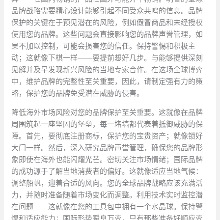
品牌战略需要精心设计能够引起不同受众共鸣的信息。品牌
保护的关键在于预见潜在的风险，例如假冒商品和未经授权
使用您的品牌。这些问题会直接影响您的品牌声誉管理，如
果不加以控制，可能会损害您的信任。保持警惕和积极主
动；这就像下棋一样——要提前想好几步。与能够提供深刻
见解并及早发现新兴风险的当地专家合作。在这场全球博弈
中，维护品牌的完整性至关重要，因此，请制定强有力的策
略，保护您的品牌免受潜在威胁的侵害。
降低海外市场风险对您的品牌保护至关重要。这就像在品牌
周围筑起一座坚固的堡垒，每一堵墙都代表着抵御威胁的保
障。首先，要彻底注册商标，保护您的宝贵资产；就像锁好
大门一样。然后，深入研究品牌声誉管理，确保您的品牌形
象即使在海外也能闪耀光芒。密切关注市场情绪；国际品牌
的成功源于了解当地消费者的偏好。这就像适应当地气候：
调整船帆，迎着合适的风向。您的全球品牌战略应该充满活
力，并随时准备随着市场变化而调整。利用技术实时监控潜
在问题——这就像在您的工具包中拥有一个水晶球。保持警
惕和适应能力；国际形势瞬息万变，只有那些准备好顺应变