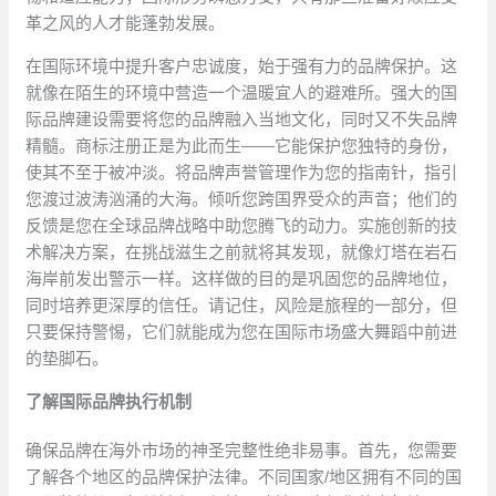
革之风的人才能蓬勃发展。
在国际环境中提升客户忠诚度，始于强有力的品牌保护。这
就像在陌生的环境中营造一个温暖宜人的避难所。强大的国
际品牌建设需要将您的品牌融入当地文化，同时又不失品牌
精髓。商标注册正是为此而生——它能保护您独特的身份，
使其不至于被冲淡。将品牌声誉管理作为您的指南针，指引
您渡过波涛汹涌的大海。倾听您跨国界受众的声音；他们的
反馈是您在全球品牌战略中助您腾飞的动力。实施创新的技
术解决方案，在挑战滋生之前就将其发现，就像灯塔在岩石
海岸前发出警示一样。这样做的目的是巩固您的品牌地位，
同时培养更深厚的信任。请记住，风险是旅程的一部分，但
只要保持警惕，它们就能成为您在国际市场盛大舞蹈中前进
的垫脚石。
了解国际品牌执行机制
确保品牌在海外市场的神圣完整性绝非易事。首先，您需要
了解各个地区的品牌保护法律。不同国家/地区拥有不同的国