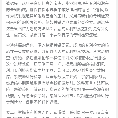
数据库。这些平台是信息的宝库，能够洞察现有专利和潜在
的未知领域。确保在检索过程中做好详细的笔记；它们可以
作为您发现趋势和发现差距的工具。采用与我们的专利检索
指南相符的检索策略，例如关键词检索和分类检索。通过将
这些策略作为您的方法基础，您的专利检索之旅将更有针对
性、更高效，从而开启一个井然有序的专利检索流程。
扮演侦探的角色，深入挖掘关键要素。成功的专利检索的核
心在于有效的蓝图，并辅以强大的专利检索技巧。从宽泛的
查询开始，然后像削铅笔一样使用同义词和变体进行细化。
这个过程就像一层层剥洋葱一样，揭示出所需的核心洞见。
利用专利检索指南中的工具，您可以高效地浏览关键数据
库。系统地进行检索：从全球数据库开始，了解国际格局，
然后缩小到区域数据库以查找细微差别。这种双重方法可以
防止您被疏忽。请记住，您遇到的每份文档都是一条潜在的
线索，引导您全面了解。您越深入细节，就越能熟练地进行
专利检索，做到不留任何遗漏。
要真正掌握专利检索流程，请遵循一系列既合乎逻辑又富有