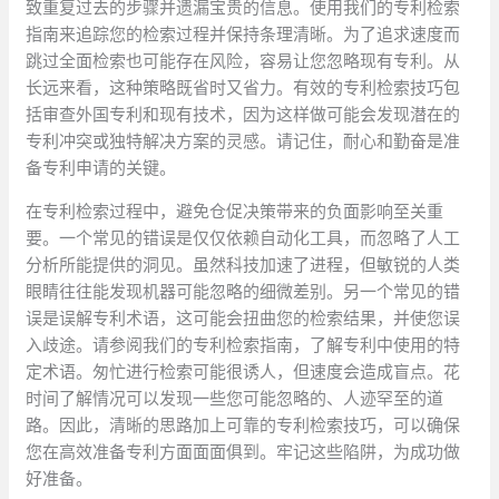
致重复过去的步骤并遗漏宝贵的信息。使用我们的专利检索
指南来追踪您的检索过程并保持条理清晰。为了追求速度而
跳过全面检索也可能存在风险，容易让您忽略现有专利。从
长远来看，这种策略既省时又省力。有效的专利检索技巧包
括审查外国专利和现有技术，因为这样做可能会发现潜在的
专利冲突或独特解决方案的灵感。请记住，耐心和勤奋是准
备专利申请的关键。
在专利检索过程中，避免仓促决策带来的负面影响至关重
要。一个常见的错误是仅仅依赖自动化工具，而忽略了人工
分析所能提供的洞见。虽然科技加速了进程，但敏锐的人类
眼睛往往能发现机器可能忽略的细微差别。另一个常见的错
误是误解专利术语，这可能会扭曲您的检索结果，并使您误
入歧途。请参阅我们的专利检索指南，了解专利中使用的特
定术语。匆忙进行检索可能很诱人，但速度会造成盲点。花
时间了解情况可以发现一些您可能忽略的、人迹罕至的道
路。因此，清晰的思路加上可靠的专利检索技巧，可以确保
您在高效准备专利方面面面俱到。牢记这些陷阱，为成功做
好准备。