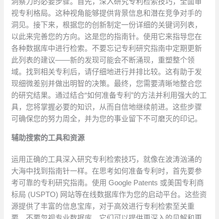
洞察力的必要步骤。首先，深入研究专利检索技巧，全面审
视专利格局。这种视角能够提供背景信息和潜在竞争对手的
洞见。接下来，根据您的创新制定一份详细的关键词列表，
以此来完善您的方向。这是您的指南针。使用它来指导您在
各种数据库中进行检索。不要忘记专利研究指南中定期更新
此列表的建议——新的发现可能会不断涌现，重塑整个领
域。找到相关专利后，请仔细地进行并排比较。这有助于发
现细微差别并做出明智的决策。最终，您需要清晰地整合您
的研究结果。通过结合“如何准备专利”的方法并利用强大的工
具，您将掌握必要的知识，从而自信地继续前进。这些步骤
可确保您的努力周全，并为您的事业留下不可磨灭的印记。
辅助搜索的工具和资源
运用正确的工具深入研究专利检索技巧，就像在波涛汹涌的
大海中找到指南针一样。在思考如何准备专利时，首先要参
考可靠的专利研究指南。使用 Google Patents 或美国专利商
标局 (USPTO) 网站等在线数据库作为您的启动平台。这些资
源提供了丰富的信息宝库，对于高效进行专利检索至关重
要。不要忽视专业数据库，它们可以提供更深入的见解和更