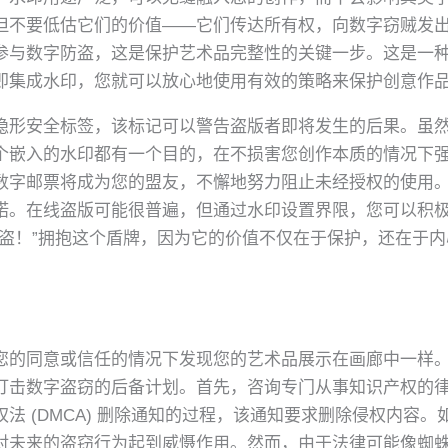
但不要低估它们的价值——它们传达所有权，向数字窃贼发
参与数字防盗，这是保护艺术品完整性的关键一步。这是一
即集成水印，您就可以放心地使用有效的策略来保护创意作
隐形安全标签，该标记可以警告盗版者即将发生的后果。虽
个嵌入的水印都有一个目的，在不损害您创作本质的情况下
数字邮票将成为您的盟友，不懈地努力阻止未经授权的使用
诺。在线盗版可能很普遍，但通过水印设置界限，您可以积
海盗！”拥抱这个盾牌，因为它的价值不仅在于保护，还在于
您的同意或信任的情况下发现您的艺术品展示在画廊中一样
打击数字盗窃的后备计划。首先，咨询专门从事知识产权的
法 (DMCA) 删除通知的过程，该通知要求删除侵权内容
对未来的盗窃行为起到威慑作用。然而，由于法律可能像蜘