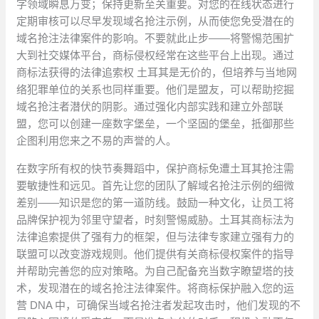
字领域瞬息万变；保持更新至关重要。对您的在线状态进行
定期审核可以尽早发现域名抢注示例，从而使您免受潜在的
域名抢注法律案件的影响。不要就此止步——将警惕范围扩
大到社交媒体平台，商标侵权经常在这些平台上出现。通过
商标法获得的法律追索权 土耳其是无价的，但培养与当地网
络犯罪单位的关系也同样重要。他们是盟友，可以帮助挖掘
域名抢注者潜伏的阴影。通过强化内部实践和建立外部联
盟，您可以创建一座数字堡垒，一个坚固的堡垒，抵御那些
企图利用您来之不易的声誉的人。
在数字所有权的快节奏舞蹈中，保护商标免遭土耳其抢注需
要敏捷性和远见。首先让您的团队了解域名抢注示例的细微
差别——知识是您的第一道防线。鼓励一种文化，让员工将
品牌保护视为邻里守望者，时刻警惕威胁。土耳其商标法为
法律追索提供了强有力的框架，但与法律专家建立强有力的
联盟可以改变游戏规则。他们提供有关商标侵权案件的指导
并帮助完善您的应对策略。为自己配备充当数字瞭望塔的技
术，发现潜在的域名抢注法律案件。将商标保护融入您的运
营 DNA 中，可确保当域名抢注者发起攻击时，他们发现的不