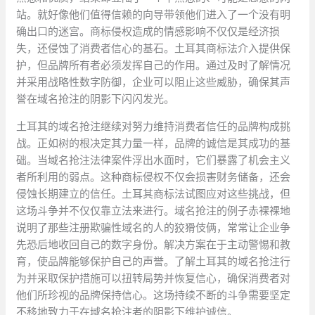
站。就好像他们值得信赖的向导带领他们进入了一个没有明
确出口的迷宫。商标侵权造成的情感影响不仅仅是经济损
失，还侵蚀了消费者信心的基石。土耳其商标法介入提供保
护，但品牌所有者必须发挥自己的作用。通过及时了解情况
并采用战略性数字防御，企业可以阻止这些威胁，确保其声
誉在域名抢注的阴影下闪闪发光。
土耳其的域名抢注继续对努力维持消费者信任的品牌构成挑
战。正如树的根决定其力量一样，品牌的诚信是其成功的基
础。当域名抢注法律案件浮出水面时，它们暴露了机会主义
者所利用的弱点。这种商标侵权不仅会损害财务储备，还会
侵蚀长期建立的信任。土耳其商标法试图应对这些挑战，但
这场斗争并不仅仅靠立法来进行。域名抢注的例子赤裸裸地
说明了那些注册欺骗性域名的人的狡猾伎俩，常常让企业争
先恐后地收回自己的数字身份。解决方案在于主动警惕和教
育，使品牌能够保护自己的声誉。了解土耳其的域名抢注行
为并采取保护措施可以扭转局势并恢复信心，确保消费者对
他们所珍视的品牌保持信心。这场持续不断的斗争需要坚定
不移地致力于在域名抢注者的阴影下维护诚信。