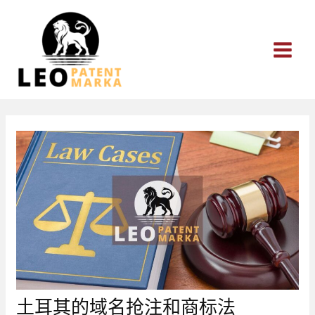
跳
至
内
容
土耳其的域名抢注和商标法