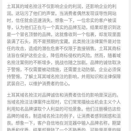
土耳其的域名抢注不仅影响企业的利润，还影响企业的利
润。这玷污了他们的声誉。当消费者偶然发现误导性网站
时，信任就会迅速消失。想象一下，一位忠实的客户被误
导，认为他们正在与一个真实的品牌互动，结果却意识到这
是一个冒名顶替的品牌。这就像收到一个包裹，却发现里面
装满了石头，而不是预期的宝藏。此类抢注法律案件是对信
任的攻击，造成的潜在危害不仅限于直接销售。土耳其商标
法旨在保护这些企业，降低商标侵权的风险。然而，随着域
名抢注案例的不断增多，挑战也随之加剧。品牌的诚信取决
于警惕，不仅需要被动措施，还需要主动防御。企业必须保
持警惕，了解土耳其域名抢注的影响，并用知识和法律保障
武装自己，以维护消费者的信心。
土耳其域名抢注对品牌诚信和消费者信任的影响是深远的。
当域名抢注法律案件出现时，它们常常描绘出机会主义个人
利用知名品牌谋取个人利益的可怕景象。他们注册模仿这些
品牌的域名，制造域名抢注的例子，让消费者感到困惑和沮
丧。想象一下，客户自信地在浏览器中输入品牌名称，期望
熟悉和优质，结果却登陆了一个不熟悉的、可能是恶意的网