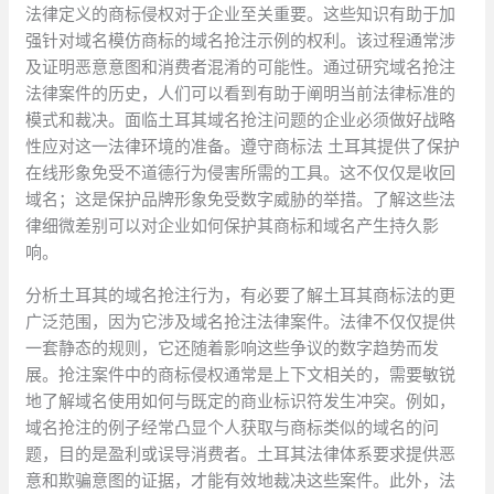
法律定义的商标侵权对于企业至关重要。这些知识有助于加
强针对域名模仿商标的域名抢注示例的权利。该过程通常涉
及证明恶意意图和消费者混淆的可能性。通过研究域名抢注
法律案件的历史，人们可以看到有助于阐明当前法律标准的
模式和裁决。面临土耳其域名抢注问题的企业必须做好战略
性应对这一法律环境的准备。遵守商标法 土耳其提供了保护
在线形象免受不道德行为侵害所需的工具。这不仅仅是收回
域名；这是保护品牌形象免受数字威胁的举措。了解这些法
律细微差别可以对企业如何保护其商标和域名产生持久影
响。
分析土耳其的域名抢注行为，有必要了解土耳其商标法的更
广泛范围，因为它涉及域名抢注法律案件。法律不仅仅提供
一套静态的规则，它还随着影响这些争议的数字趋势而发
展。抢注案件中的商标侵权通常是上下文相关的，需要敏锐
地了解域名使用如何与既定的商业标识符发生冲突。例如，
域名抢注的例子经常凸显个人获取与商标类似的域名的问
题，目的是盈利或误导消费者。土耳其法律体系要求提供恶
意和欺骗意图的证据，才能有效地裁决这些案件。此外，法