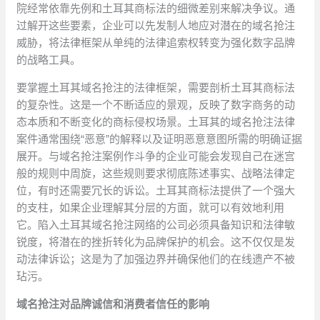
院经常依靠先例和土耳其商标法的细微差别来解决争议。通
过解开这些要素，企业可以先发制人地应对潜在的域名抢注
威胁，将法律框架从单纯的法律追索权转变为强化数字品牌
的战略工具。
要掌握土耳其域名抢注的法律框架，需要剖析土耳其商标法
的复杂性。这是一个不断适应的景观，反映了数字商务的动
态本质和不断变化的商标侵权场景。土耳其的域名抢注法律
案件通常围绕“恶意”的解释以及证明恶意意图所需的明确证据
展开。与域名抢注案例作斗争的企业可能会发现自己在迷宫
般的规则中周旋，这些规则要求彻底陈述事实、战略法律定
位，有时还需要冗长的诉讼。土耳其商标法提供了一个强大
的支柱，如果企业理解其分层的方面，就可以有效地利用
它。陷入土耳其域名抢注网络的公司必须具备知识和法律敏
锐度，将潜在的挫折转化为品牌保护的机会。这不仅仅是发
动法律诉讼；这是为了加强边界并确保他们的在线遗产不被
玷污。
域名抢注对品牌诚信和消费者信任的影响