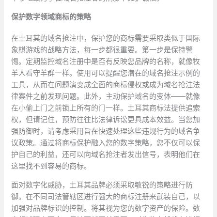
保护数字领域商标的策略
在土耳其的域名抢注中，保护您的商标需要采取类似于国际
象棋游戏的战略方法，每一步都很重要。第一步是保持警
惕。定期监控域名注册中是否有反映您品牌的名称，就像牧
羊人看守羊群一样。使用可以提醒您潜在的域名抢注示例的
工具，从而在问题演变成全面的商标侵权或成为域名抢注法
律案件之前发现问题。此外，主动保护域名的变体——就像
在小偷上门之前锁上所有的门一样。土耳其商标法提供追索
权，但请记住，预防往往比法律诉讼更具成本效益。当您加
强防御时，请考虑采用旨在快速处理这些违规行为的域名争
议政策。通过将商标保护融入您的数字策略，您不仅可以保
护自己的利益，还可以向域名抢注者发出信号，表明他们在
这里找不到容易的商标。
面对数字化威胁，土耳其品牌必须采取敏锐的策略进行防
御。在不同司法管辖区进行强大的商标注册来武装自己，以
加强对品牌标识的控制。将其视为您的数字资产的保险。数