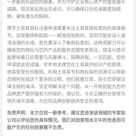
一步都将巩固您的根基，并为守护企业核心资产的堡垒铺平
道路。现在就运用远见卓识，可以确保日后的道路更加顺
畅，避免潜在的陷阱。
撰写土耳其商标注册申请需要关注土耳其商标类别的具体细
节。这就像扬帆起航——精准规划航向，否则可能会误入波
涛汹涌的水域。首先要深入了解商标类别。这种洞察力可以
确保您的商标与您的产品和服务范围完美契合。错误分类可
能意味着日后需要与风暴搏斗，阻碍进程。一旦匹配，您的
申请就会变成锚，牢牢地支撑您在土耳其的知识产权愿景，
使其免受任何索赔。利用土耳其专利商标局的资源可以帮助
您顺利完成这个复杂的过程。他们就像灯塔，指引您穿越法
律法规的海洋。坚定地解决这个问题，从一开始就能为您的
品牌遗产提供强有力的保护。请记住，今天正确的分类将为
明天铺平道路，为您的品牌创新提供安全的港湾。
免责声明：本文仅供一般参考，建议您咨询该领域的专家和
公司以评估您的具体情况。我们对因使用本文中的信息而可
能产生的任何损害概不负责。