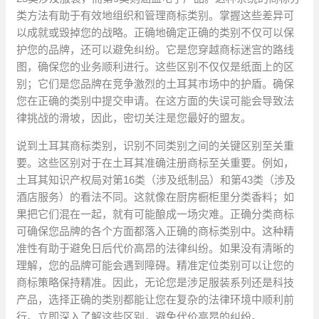
类方法有助于有效地组织和管理商标类别。掌握这些差异可
以成就或毁掉您的战略。正确地确定正确的类别不仅可以保
护您的品牌，还可以避免纠纷。它是您穿越商标迷宫的路线
图，确保您的业务顺利进行。这些区别不仅仅是纸面上的区
别；它们是您品牌在竞争激烈的土耳其市场中的护盾。确保
您在正确的类别中提交申请。在这方面的失误可能会导致法
律挑战的滑坡，因此，密切关注是您最好的盟友。
说到土耳其商标类别，识别不同类别之间的关键区别至关重
要。这些区别对于在土耳其准确注册商标至关重要。例如，
土耳其知识产权局对第16类（涉及纸制品）和第43类（涉及
酒店服务）的看法不同。这就像在厨房橱柜里分类香料；如
果把它们混在一起，就有可能酿成一场灾难。正确分类商标
可确保您品牌的各个方面都落入正确的商标类别中。这种精
准性有助于避免日后代价高昂的法律纠纷。如果没有清晰的
理解，您的品牌可能会遇到障碍。精准定位类别可以让您的
商标策略保持精准。因此，无论您是涉足服装系列还是科技
产品，选择正确的类别都能让您在复杂的法律环境中顺利前
行。立即深入了解这些区别，避免代价高昂的纠纷。