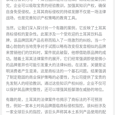
究，企业可以吸取宝贵的经验教训，加强其知识产权，确保
自身免受侵权。土耳其商标侵权的持续发酵不仅是一场法律
战场，也是完善知识产权策略的教育工具。
当然，让我们深入探讨另一个有趣的案例，它反映了土耳其
商标侵权的复杂性。此案涉及一个受欢迎的土耳其饮料品
牌，该品牌因其产品名称而陷入了一场激烈的纠纷。当一个
雄心勃勃的当地竞争对手试图以略有改变但发音相似的品牌
来营销他们的饮料时，案件就此破裂，他想借助原品牌的成
功。随着土耳其法律案件的展开，它们经常强调即使是微小
的品牌差异也可能引发重大的法律纠纷。在这里，关键是证
明消费者产生混淆，这是商标法的一个基石问题。结果强调
了制定稳固的商业保护策略的必要性，为公司提供了宝贵的
先发制人的经验教训。通过这些知识产权纠纷，企业不仅可
以保护其品牌完整性，还可以增强其抵御潜在威胁的地位。
有趣的是，土耳其的法律案件也揭示了商标法的不可预测
性，例如一家本土时尚品牌面临商标侵权指控。该纠纷涉及
一家全球巨头的指控，该巨头声称其本土系列产品使用的配