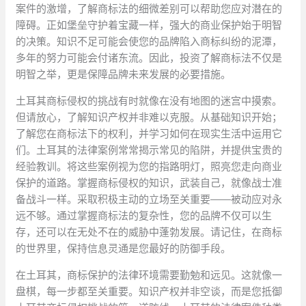
案件的激增，了解商标法的细微差别可以帮助您应对潜在的
障碍。正如堡垒守护着宝藏一样，强大的商业保护始于明智
的决策。知识不足可能会使您的品牌陷入商标纠纷的泥潭，
多年的努力可能会付诸东流。因此，投资了解商标法不仅是
明智之举，更是保障品牌未来发展的必要措施。
土耳其商标侵权的挑战有时就像在没有地图的迷宫中摸索。
但请放心，了解知识产权并非难以克服。从基础知识开始；
了解您在商标法下的权利，并学习如何在现实生活中运用它
们。土耳其的法律案例常常揭示常见的陷阱，并提供宝贵的
经验教训。将这些案例视为您的指路明灯，照亮您走向商业
保护的道路。掌握商标侵权的知识，武装自己，就像战士准
备战斗一样。采取积极主动的立场至关重要——被动应对永
远不够。通过掌握商标法的复杂性，您的品牌不仅可以生
存，还可以在无处不在的威胁中蓬勃发展。请记住，在商标
的世界里，保持信息灵通是您最好的防御手段。
在土耳其，商标保护的法律环境需要勤勉和远见。这就像一
盘棋，每一步都至关重要。知识产权并非空谈，而是您抵御