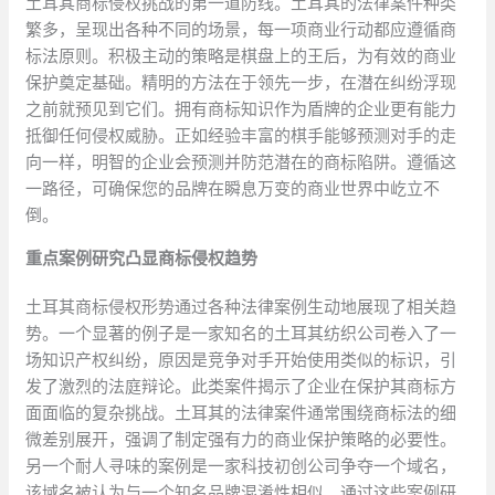
土耳其商标侵权挑战的第一道防线。土耳其的法律案件种类
繁多，呈现出各种不同的场景，每一项商业行动都应遵循商
标法原则。积极主动的策略是棋盘上的王后，为有效的商业
保护奠定基础。精明的方法在于领先一步，在潜在纠纷浮现
之前就预见到它们。拥有商标知识作为盾牌的企业更有能力
抵御任何侵权威胁。正如经验丰富的棋手能够预测对手的走
向一样，明智的企业会预测并防范潜在的商标陷阱。遵循这
一路径，可确保您的品牌在瞬息万变的商业世界中屹立不
倒。
重点案例研究凸显商标侵权趋势
土耳其商标侵权形势通过各种法律案例生动地展现了相关趋
势。一个显著的例子是一家知名的土耳其纺织公司卷入了一
场知识产权纠纷，原因是竞争对手开始使用类似的标识，引
发了激烈的法庭辩论。此类案件揭示了企业在保护其商标方
面面临的复杂挑战。土耳其的法律案件通常围绕商标法的细
微差别展开，强调了制定强有力的商业保护策略的必要性。
另一个耐人寻味的案例是一家科技初创公司争夺一个域名，
该域名被认为与一个知名品牌混淆性相似。通过这些案例研