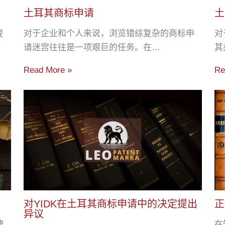
土耳其商标申请
土
复
对于企业和个人来说，浏览错综复杂的商标申
对
请迷宫往往是一项艰巨的任务。在…
其
Read More »
Re
对YIDK在土耳其商标申请中的决定提出
正
异议
牌
在