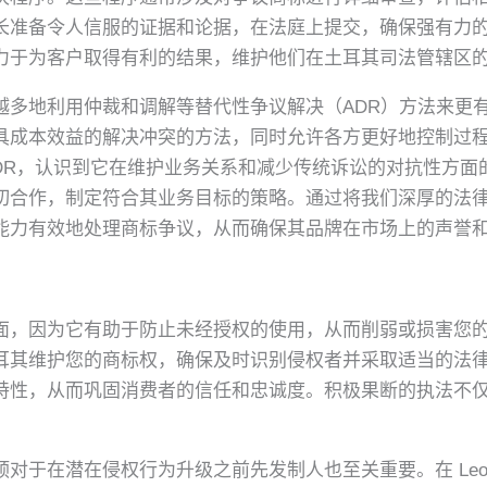
的团队擅长准备令人信服的证据和论据，在法庭上提交，确保强有
力于为客户取得有利的结果，维护他们在土耳其司法管辖区
越多地利用仲裁和调解等替代性争议解决（ADR）方法来更
本效益的解决冲突的方法，同时允许各方更好地控制过程和结果。
ADR，认识到它在维护业务关系和减少传统诉讼的对抗性方面
切合作，制定符合其业务目标的策略。通过将我们深厚的法
能力有效地处理商标争议，从而确保其品牌在市场上的声誉
因为它有助于防止未经授权的使用，从而削弱或损害您的品牌声誉
耳其维护您的商标权，确保及时识别侵权者并采取适当的法
特性，从而巩固消费者的信任和忠诚度。积极果断的执法不
。
于在潜在侵权行为升级之前先发制人也至关重要。在 Leo P